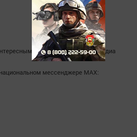
интересным в
Telegram-канале
Татмедиа
в национальном мессенджере MАХ: