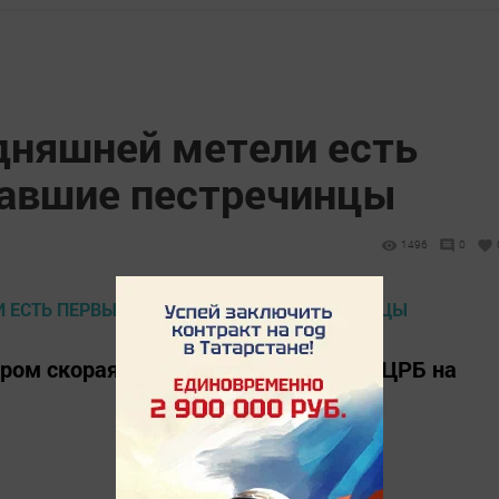
одняшней метели есть
авшие пестречинцы
1496
0
тром скорая помощь Пестречинской ЦРБ на