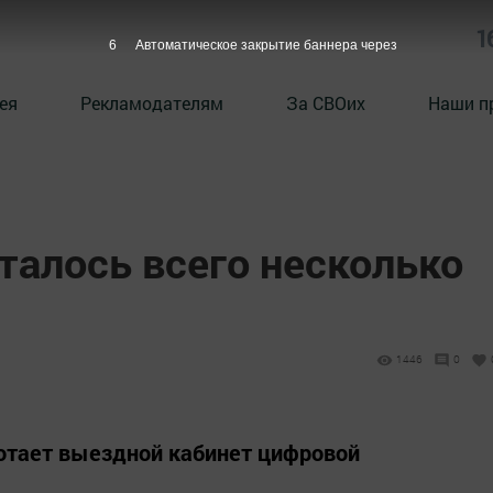
1
5
Автоматическое закрытие баннера через
ея
Рекламодателям
За СВОих
Наши п
талось всего несколько
1446
0
ботает выездной кабинет цифровой