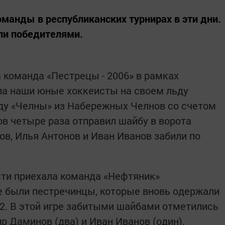
манды в республиканских турнирах в эти дни.
али победителями.
команда «Пестрецы - 2006» в рамках
ла наши юные хоккеисты на своем льду
ду «Челны» из Набережных Челнов со счетом
ов четыре раза отправил шайбу в ворота
ов, Илья Антонов и Иван Иванов забили по
сти приехала команда «Нефтяник»
ее были пестречинцы, которые вновь одержали
:2. В этой игре забитыми шайбами отметились
ир Даминов (два) и Иван Иванов (один).