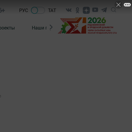
6+
РУС
ТАТ
роекты
Наши герои
Нормативно-правовые а
0