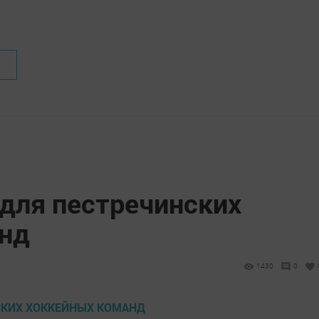
 для пестречинских
нд
1430
0