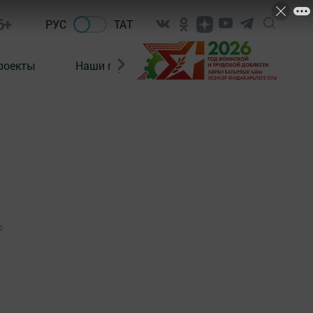
6+
РУС
ТАТ
роекты
Наши герои
Нормативно-правовые а
0