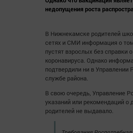
Однако что вакцинация являе
недопущения роста распростра
В Нижнекамске родителей шко
сетях и СМИ информация о том
пустят взрослых без справки о
коронавируса. Однако информа
подтвердили ни в Управлении Р
службе района.
В свою очередь, Управление Р
указаний или рекомендаций о 
родителей не выдавало.
Требования Роспотребнад