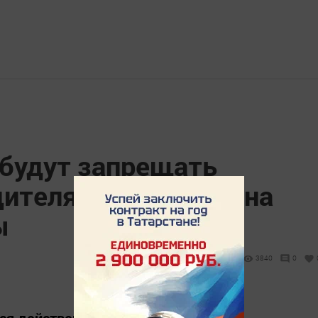
 будут запрещать
ителям приходить на
ы
3840
0