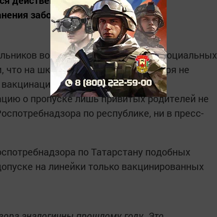
тся действенным инструментом для
нения заболевания.
льников возмутила появившаяся в социальных
, что на школьные линейки 1 сентября не
 вакцинации от
цию о пропуске лишь привитых родителей не
оспотребнадзора по республике, ни в пресс-
оспотребнадзора по Татарстану подобных
допуске на линейки только вакцинированных
зора аналогичны прошлому году. Это