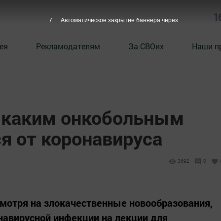
1
6
Автоматическое закрытие баннера через
ея
Рекламодателям
За СВОих
Наши п
, каким онкобольным
я от коронавируса
3692
0
смотря на злокачественные новообразования,
онавирусной инфекции на лекции для