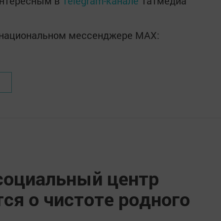
интересным в
Telegram-канале
Татмедиа
в национальном мессенджере MАХ:
социальный центр
тся о чистоте родного