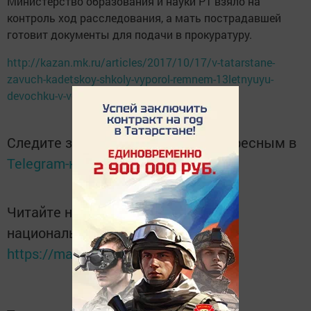
Министерство образования и науки РТ взяло на
контроль ход расследования, а мать пострадавшей
готовит документы для подачи в прокуратуру.
http://kazan.mk.ru/articles/2017/10/17/v-tatarstane-
zavuch-kadetskoy-shkoly-vyporol-remnem-13letnyuyu-
devochku-v-vospitatelnykh-celyakh.html
Следите за самым важным и интересным в
Telegram-канале
Татмедиа
Читайте новости Татарстана в
национальном мессенджере MАХ:
https://max.ru/tatmedia