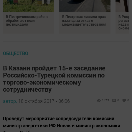
В Пестречинском районе
В Пестрецах лишили прав
В Росре
обработают поля
казанца за отказ от
регистр
пестицидами
медосвидетельствования
недвиж
биомет
ОБЩЕСТВО
В Казани пройдет 15-е заседание
Российско-Турецкой комиссии по
торгово-экономическому
сотрудничеству
автор,
18 октября 2017 - 06:06
1475
0
0
Проведут мероприятие сопредседатели комиссии
министр энергетики РФ Новак и министр экономики