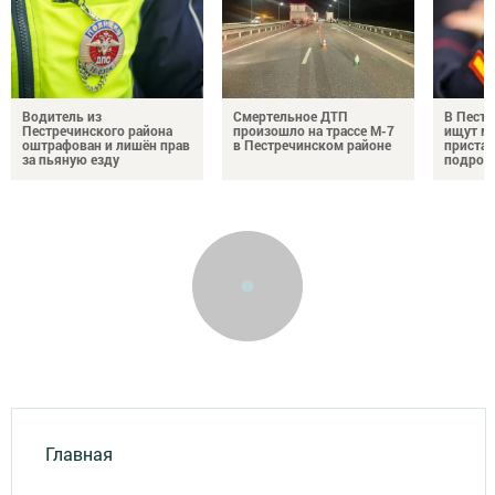
Водитель из
Смертельное ДТП
В Пестр
Пестречинского района
произошло на трассе М-7
ищут м
оштрафован и лишён прав
в Пестречинском районе
пристав
за пьяную езду
подрос
Главная