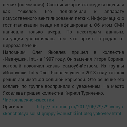
легких (пневмония). Состояние артиста медики оценили
как тяжелое. Его подключили к аппарату
искусственного вентилирования легких. Информацию о
госпитализации певца не афишировали. Об этом СМИ
написали только вчера. По некоторым данным,
ситуация усложнялась тем, что артист страдал от
цирроза печени.
Напомним, Олег Яковлев пришел в коллектив
«Иванушки. Int.» в 1997 году. Он заменил Игоря Сорина,
который покончил жизнь самоубийством. Из группы
«Иванушки. Int.» Олег Яковлев ушел в 2013 году, так как
решил заниматься сольной карьерой. Это решение его
коллеги по группе восприняли с уважением. На место
Яковлева пришел коллектив Кирилл Туриченко.
Чистопльские известия
Оригинал:
http://informing.ru/2017/06/29/29-iyunya-
skonchalsya-solist-gruppy-ivanushki-int-oleg-yakovlev.html