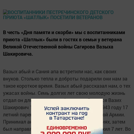
В честь «Дня памяти и скорби» мы с воспитанниками
приюта «Шатлык» были в гостях в семьи у ветерана
Великой Отечественной войны Сагирова Вазыха
Шакировича.
Вазых абый и Сания апа встретили нас, как своих
внуков. Столько тепла и доброты подарили они нам за
такое короткое время. Вазых абый рассказал нам, о тех
ужасах войны. Семь долгих лет свою молодую жизнь
отдал он для защиты своей родины. Родился Вазих
Шакирович 1926 году в дерене Анаково. В 1943 году 17
летний парень был призван в ряды Советской Армии.
Принимал активное участие боевых действиях, затем
был направлен на войну с Японией. Прослужил 7 лет. Во