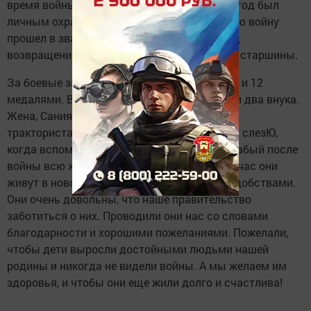
время войны был разведчиком, последний год был
личным охранником генерала Лебедева. Всю войну
прошел в звании младшего сержанта, перед
возвращением домой был удостоен звании старшины.
За боевые заслуги был награжден орденом и 12
медалями. В 1945 году женился, есть дочь и два внука.
Жена, Сания апа ,во время войны работала
трактористам. Она не может удержать свои слезЮ,
когда вспоминает об этих днях, сам Вазых абый после
войны всю жизнь поработал столяром. Сейчас они
живут в новом доме, в квартире со всеми удобствами.
Они очень довольны, что наше правительство
заботиться о них. Проводили они нас со словами
благодарности и хорошими пожеланиями. Пожелали,
чтобы дети выросли достойными людьми нашей
родины и никогда не видели войны. А мы желаем им
здоровья, и чтобы они еще жили долго и счастлива!