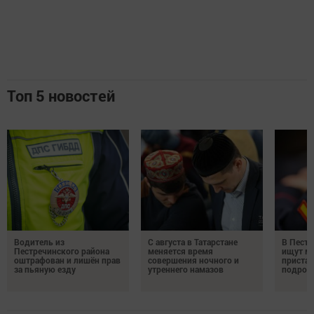
Топ 5 новостей
Водитель из
С августа в Татарстане
В Пестр
Пестречинского района
меняется время
ищут м
оштрафован и лишён прав
совершения ночного и
пристав
за пьяную езду
утреннего намазов
подрос