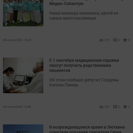
Медиа-Сабантую
Наша команда оказалась одной из
самых многочисленных
06 июля 2026, 15:45
373
0
0
С 1 сентября медицинские справки
смогут получать родственники
пациентов
Об этом сообщил депутат Госдумы
Каплан Панеш.
06 июля 2026, 13:38
297
0
0
В возрождающемся храме в Люткино
отметили праздник святителя Гурия