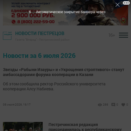
6
Автоматическое закрытие баннера через
НОВОСТИ ПЕСТРЕЦОВ
16+
Газета "Вперед" - Пестречинский район
Новости за 6 июля 2026
Звезды «Рабыни Изауры» и «Укрощения строптивого» станут
амбассадорами форума кооперации в Казани
Об этом сообщила ректор Российского университета
кооперации Алсу Набиева.
06 июля 2026, 16:17
269
0
0
Пестречинская редакция
присоединилась к республиканскому