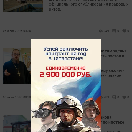
официального опубликования правовых
актов.
06 июля 2026, 09:36
249
0
0
«Воздержание от пищи – не самоцель»:
батюшка о том, сколько есть постов и
какие
Священник рассказал, почему каждый
год количество постных дней разное
06 июля 2026, 08:38
283
0
0
Житель Пестречинского района
лишится квартиры за долг по ипотеке
Суд постановил обратить взыскание