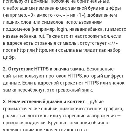
используют домены, похожие на оригинальные,
с небольшими изменениями: заменой букв на цифры
(например, «0» вместо «o», «l» на «1»), добавлением
лишних слов или символов, использованием
поддоменов (например, login. названиебанка. ru вместо
названиебанка. ru). Также стоит насторожиться, если
в адресе есть странные символы, отсутствует «://»
после http или https, или ссылка выглядит как набор
цифр.
2. Отсутствие HTTPS и значка замка.
Безопасные
сайты используют протокол HTTPS, который шифрует
данные. Если в адресной строке нет HTTPS или значок
замка перечёркнут, это тревожный знак.
3. Некачественный дизайн и контент.
Грубые
грамматические ошибки, низкокачественная графика,
размытые логотипы или устаревшие изображения —
признаки подделки. Крупные компании обычно
уделяют внимание качеству контента.