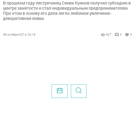
В прошлом году пестречинец Семен Куянов получил субсидию в
центре занятости и стал индивидуальным предпринимателем.
При этом в основу его дела легло любимое увлечение -
декоративная ковка.
09 октября 2014, 04:19
927
0
0