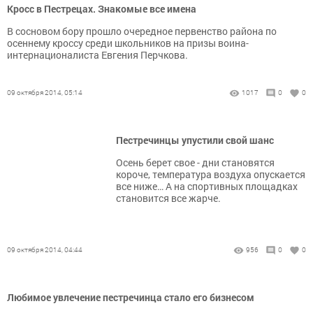
Кросс в Пестрецах. Знакомые все имена
В сосновом бору прошло очередное первенство района по
осеннему кроссу среди школьников на призы воина-
интернационалиста Евгения Перчкова.
09 октября 2014, 05:14
1017
0
0
Пестречинцы упустили свой шанс
Осень берет свое - дни становятся
короче, температура воздуха опускается
все ниже… А на спортивных площадках
становится все жарче.
09 октября 2014, 04:44
956
0
0
Любимое увлечение пестречинца стало его бизнесом