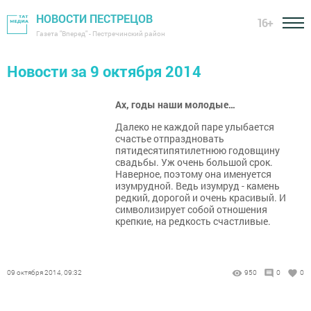
НОВОСТИ ПЕСТРЕЦОВ
16+
Газета "Вперед" - Пестречинский район
Новости за 9 октября 2014
Ах, годы наши молодые…
Далеко не каждой паре улыбается
счастье отпраздновать
пятидесятипятилетнюю годовщину
свадьбы. Уж очень большой срок.
Наверное, поэтому она именуется
изумрудной. Ведь изумруд - камень
редкий, дорогой и очень красивый. И
символизирует собой отношения
крепкие, на редкость счастливые.
09 октября 2014, 09:32
950
0
0