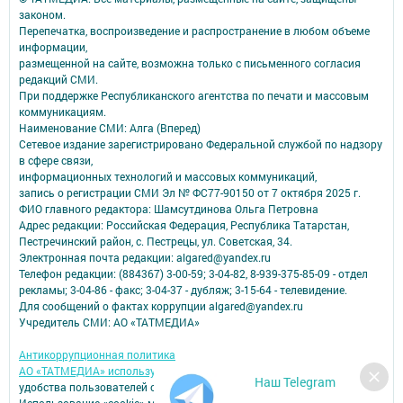
законом.
Перепечатка, воспроизведение и распространение в любом объеме
информации,
размещенной на сайте, возможна только с письменного согласия
редакций СМИ.
При поддержке Республиканского агентства по печати и массовым
коммуникациям.
Наименование СМИ: Алга (Вперед)
Сетевое издание зарегистрировано Федеральной службой по надзору
в сфере связи,
информационных технологий и массовых коммуникаций,
запись о регистрации СМИ Эл № ФС77-90150 от 7 октября 2025 г.
ФИО главного редактора: Шамсутдинова Ольга Петровна
Адрес редакции: Российская Федерация, Республика Татарстан,
Пестречинский район, с. Пестрецы, ул. Советская, 34.
Электронная почта редакции: algared@yandex.ru
Телефон редакции: (884367) 3-00-59; 3-04-82, 8-939-375-85-09 - отдел
рекламы; 3-04-86 - факс; 3-04-37 - дубляж; 3-15-64 - телевидение.
Для сообщений о фактах коррупции algared@yandex.ru
Учредитель СМИ: АО «ТАТМЕДИА»
Антикоррупционная политика
АО «ТАТМЕДИА» использует «cookie»
для персонализации сервисов и
Наш Telegram
удобства пользователей сайтом.