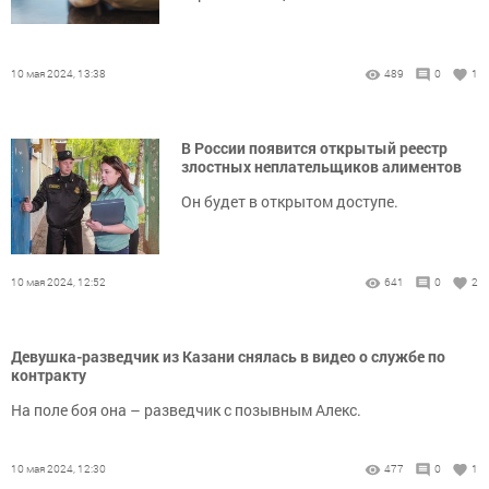
10 мая 2024, 13:38
489
0
1
В России появится открытый реестр
злостных неплательщиков алиментов
Он будет в открытом доступе.
10 мая 2024, 12:52
641
0
2
Девушка-разведчик из Казани снялась в видео о службе по
контракту
На поле боя она – разведчик с позывным Алекс.
10 мая 2024, 12:30
477
0
1