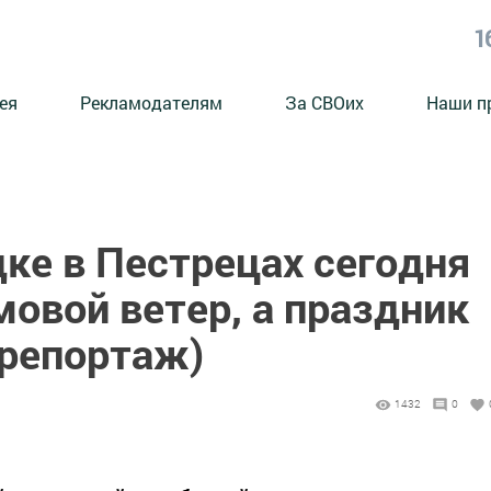
1
ея
Рекламодателям
За СВОих
Наши п
ке в Пестрецах сегодня
овой ветер, а праздник
орепортаж)
1432
0