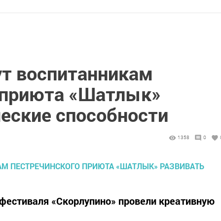
т воспитанникам
 приюта «Шатлык»
ческие способности
1358
0
 фестиваля «Скорлупино» провели креативную