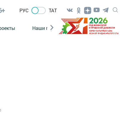
6+
РУС
ТАТ
роекты
Наши герои
Нормативно-правовые а
0