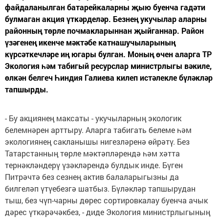
файдаланылган батарейкаларны җыю буенча гадәти
булмаган акция үткәрделәр. Безнең укучылар аларны
районның төрле почмакларыннан җыйганнар. Район
үзәгенең икенче мәктәбе катнашучыларының
күрсәткечләре иң югары булган. Моның өчен аларга ТР
Экология һәм табигый ресурслар министрлыгы вәкиле,
өлкән белгеч Һиндия Галиева килеп истәлекле бүләкләр
тапшырды.
- Бу акциянең максаты - укучыларның экологик
белемнәрен арттыру. Аларга табигать белеме һәм
экологиянең сакланышы нигезләренә өйрәтү. Без
Татарстанның төрле мәктәпләрендә һәм хәтта
тернәкләндерү үзәкләрендә булдык инде. Бүген
Питрәчтә без сезнең актив балаларыгызны да
билгеләп үтүебезгә шатбыз. Бүләкләр тапшырудан
тыш, без чүп-чарны дөрес сортировкалау буенча ачык
дәрес үткәрәчәкбез, - диде Экология министрлыгының