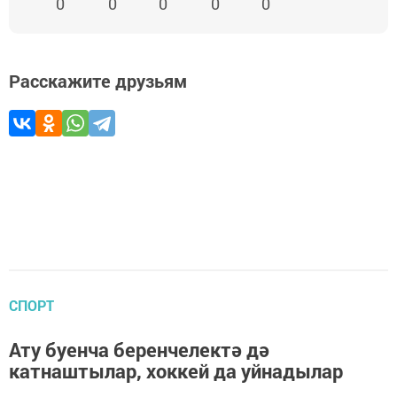
0
0
0
0
0
Расскажите друзьям
СПОРТ
Ату буенча беренчелектә дә
катнаштылар, хоккей да уйнадылар