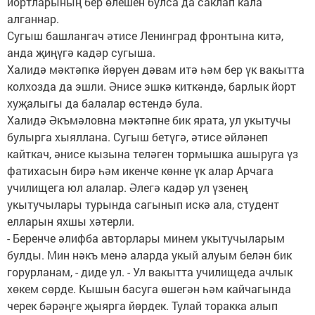
йортларының бер өлешен булса да саклап кала
алганнар.
Сугыш башлангач әтисе Ленинград фронтына китә,
анда җиңүгә кадәр сугыша.
Халидә мәктәпкә йөрүен дәвам итә һәм бер үк вакытта
колхозда да эшли. Әнисе эшкә киткәндә, барлык йорт
хуҗалыгы да балалар өстендә була.
Халидә Әкъмәловна мәктәпне бик ярата, ул укытучы
булырга хыяллана. Сугыш бетүгә, әтисе әйләнеп
кайткач, әнисе кызына теләген тормышка ашыруга үз
фатихасын бирә һәм икенче көнне үк алар Арчага
училищега юл алалар. Әлегә кадәр ул үзенең
укытучылары турында сагынып искә ала, студент
елларын яхшы хәтерли.
- Беренче әлифба авторлары минем укытучыларым
булды. Мин нәкъ менә аларда укый алуым белән бик
горурланам, - диде ул. - Ул вакытта училищеда ачлык
хөкем сөрде. Кышын басуга өшегән һәм кайчагында
черек бәрәңге җыярга йөрдек. Тулай торакка алып