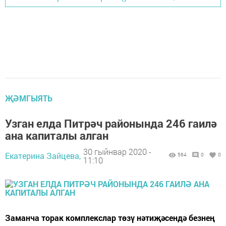
ҖӘМГЫЯТЬ
Узган елда Питрәч районында 246 гаилә
ана капиталы алган
30 гыйнвар 2020 -
Екатерина Зайцева,
564
0
0
11:10
Заманча торак комплекслар төзү нәтиҗәсендә безнең