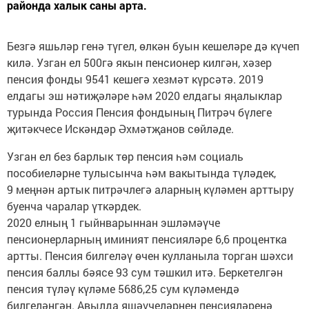
районда халык саны арта.
Безгә яшьләр генә түгел, өлкән буын кешеләре дә күчеп
килә. Узган ел 500гә якын пенсионер килгән, хәзер
пенсия фонды 9541 кешегә хезмәт күрсәтә. 2019
елдагы эш нәтиҗәләре һәм 2020 елдагы яңалыклар
турында Россия Пенсия фондының Питрәч бүлеге
җитәкчесе Искәндәр Әхмәтҗанов сөйләде.
Узган ел без барлык төр пенсия һәм социаль
пособиеләрне тулысынча һәм вакытында түләдек,
9 меңнән артык питрәчлегә аларның күләмен арттыру
буенча чаралар үткәрдек.
2020 елның 1 гыйнварыннан эшләмәүче
пенсионерларның иминият пенсияләре 6,6 процентка
артты. Пенсия билгеләү өчен кулланыла торган шәхси
пенсия баллы бәясе 93 сум тәшкил итә. Беркетелгән
пенсия түләү күләме 5686,25 сум күләмендә
билгеләнгән. Авылда яшәүчеләрнең пенсияләренә