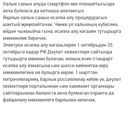
Халык санын алуда смартфон яки планшетыгызда
акча булмаса да катнаша алачаксыз.
Яңалык халык санын исәпкә алу процедурасын
шактый җиңеләйтәчәк. Чөнки ул халыкның күбесенә,
өйдән чыкмыйча гына, исәпкә алу кәгазен тутырырга
мөмкинлек бирәчәк.
Электрон исәпкә алу кәгазьләрен 1 октябрьдән 25
октябрьгә кадәр РФ Дәүләт хезмәтләре сайтында
тутырырга мөмкин булачак, моның өчен стандарт
исәпкә алу язмасына һәм шәхси кабинетка керү
мөмкинлегенә ия булырга кирәк. 1 марттан
питрәчлеләрнең, барлык россиялеләр кебек үк, дәүләт
хезмәтләре порталыннан һәм хакимият органнары
сайтларыннан баланста акча булмаган очракта да
файдалану мөмкинлеге барлыкка киләчәк.