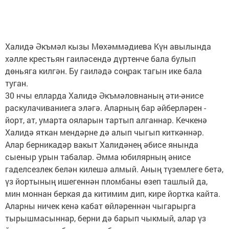
Халидә Әкъмәл кызы Мөхәммәдиева Күн авылында
хәлле крестьян гаиләсендә дүртенче бала булып
дөньяга килгән. Бу гаиләдә соңрак тагын ике бала
туган.
30 нчы елларда Халидә Әкъмәловнаның әти-әнисе
раскулачиваниега эләгә. Аларның бар әйберләрен -
йорт, ат, умарта ояларын тартып алганнар. Кечкенә
Халидә яткан мендәрне дә алып чыгып киткәннәр.
Алар берникадәр вакыт Халидәнең әбисе янында
сыеныр урын табалар. Әмма юбилярның әнисе
гаделсезлек белән килешә алмый. Аның түземлеге бетә,
үз йортының ишегеннән пломбаны өзеп ташлый да,
мин моннан беркая да китимим дип, кире йортка кайта.
Аларны ничек кенә кабат өйләреннән чыгарырга
тырышмасыннар, берни дә барып чыкмый, алар үз