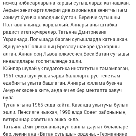
немец илбасарларына каршы сугышларда катнашкан.
Аерым зенит-артиллерия дивизионында зенитчы һәм
азимут буенча наводчик булган. Беренче сугышны
Полтава янында каршылый. Аннары аны штабка
радист итеп күчерәләр. Татьяна Дмитриевна
Украинада, Польшада барган сугышларда катнашкан.
Җиңүне ул Польшаның Бреслау шәһәрендә каршы
алган. Аннан соң Львов өлкәсенең Бөек Ватан сугышы
инвалидлары госпиталендә эшли.
Юбиляр шулай ук педагогика институтын тәмамлаган,
1951 елда шул ук шәһәрдә балаларга рус теле һәм
әдәбияты укыта башлаган. Аннары юллама буенча
Амур өлкәсенә китә, анда өч ел бер мәктәптә завуч
була.
Туган ягына 1965 елда кайта, Казанда укытучы булып
эшли. Пенсиягә чыккач, 1990 елда Совет районының
ветераннар советына эшкә килә.
Татьяна Дмитриевнаның күп санлы дәүләт бүләкләре
бар, ләкин аңа «Ватан сугышы» ордены, «Германияне