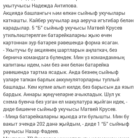
укытучысы Надежда Антипова.
Акциядә башлангыч һәм өлкән сыйныф укучылары
катнашты. Кайбер укучылар аңа аеруча игътибар белән
карадылар. 5 “Б” сыйныф укучысы Матвей Крусев
утильләштерелгән батарейкаларны җыю өчен
картоннан зур батарея рәвешендә форма ясаган.
- Укытучы бу акциянең шартларын аңлаткач, без
берничә командага бүлендек. Мин үз командамның
капитаны идем, һәм без әни белән батарейка
рәвешендә тартма ясадык. Анда безнең сыйныф
үзләре тапкан барлык аккумуляторларны туплый
башлады. Кем күпме алып килде, без барысын да язып
бардык. Аннары җиңүчеләрне ачыкладык. Шул ук
схема буенча без узган ел макулатура җыйган идек, -
диде бишенче сыйныф укучысы Матвей Крусев.
- Миңа батарейкаларны җыюда әти булышты. Мин бу
вакыт эчендә 202 данә җыйдым, - диде 1 “Б” сыйныф
укучысы Назар Фадеев.