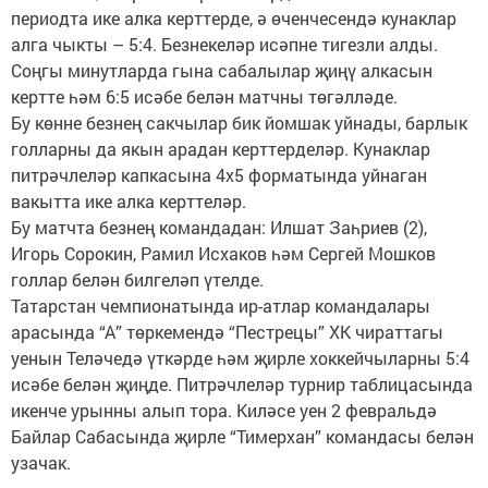
периодта ике алка керттерде, ә өченчесендә кунаклар
алга чыкты – 5:4. Безнекеләр исәпне тигезли алды.
Соңгы минутларда гына сабалылар җиңү алкасын
кертте һәм 6:5 исәбе белән матчны төгәлләде.
Бу көнне безнең сакчылар бик йомшак уйнады, барлык
голларны да якын арадан керттерделәр. Кунаклар
питрәчлеләр капкасына 4х5 форматында уйнаган
вакытта ике алка керттеләр.
Бу матчта безнең командадан: Илшат Заһриев (2),
Игорь Сорокин, Рамил Исхаков һәм Сергей Мошков
голлар белән билгеләп үтелде.
Татарстан чемпионатында ир-атлар командалары
арасында “А” төркемендә “Пестрецы” ХК чираттагы
уенын Теләчедә үткәрде һәм җирле хоккейчыларны 5:4
исәбе белән җиңде. Питрәчлеләр турнир таблицасында
икенче урынны алып тора. Киләсе уен 2 февральдә
Байлар Сабасында җирле “Тимерхан” командасы белән
узачак.