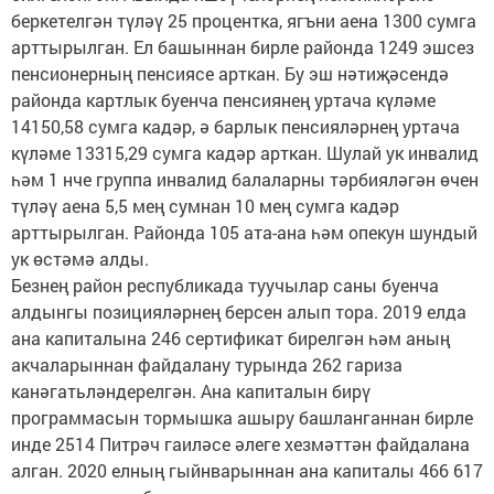
беркетелгән түләү 25 процентка, ягъни аена 1300 сумга
арттырылган. Ел башыннан бирле районда 1249 эшсез
пенсионерның пенсиясе арткан. Бу эш нәтиҗәсендә
районда картлык буенча пенсиянең уртача күләме
14150,58 сумга кадәр, ә барлык пенсияләрнең уртача
күләме 13315,29 сумга кадәр арткан. Шулай ук инвалид
һәм 1 нче группа инвалид балаларны тәрбияләгән өчен
түләү аена 5,5 мең сумнан 10 мең сумга кадәр
арттырылган. Районда 105 ата-ана һәм опекун шундый
ук өстәмә алды.
Безнең район республикада туучылар саны буенча
алдынгы позицияләрнең берсен алып тора. 2019 елда
ана капиталына 246 сертификат бирелгән һәм аның
акчаларыннан файдалану турында 262 гариза
канәгатьләндерелгән. Ана капиталын бирү
программасын тормышка ашыру башланганнан бирле
инде 2514 Питрәч гаиләсе әлеге хезмәттән файдалана
алган. 2020 елның гыйнварыннан ана капиталы 466 617