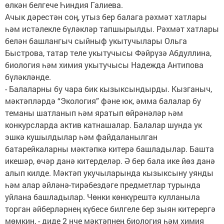
өлкән белгече Һиндия Галиева.
Ачык дәрестән соң, утыз бер балага рәхмәт хатлары
һәм истәлекле бүләкләр тапшырылды. Рәхмәт хатлары
белән башлангыч сыйныф укытучылары Ольга
Быстрова, татар теле укытучысы Фәйрүзә Абдуллина,
биология һәм химия укытучысы Надежда Антипова
бүләкләнде.
- Балаларны бу чара бик кызыксындырды. Кызганыч,
мәктәпләрдә “Экология” фәне юк, әмма балалар бу
теманы шатланып һәм яратып өйрәнәләр һәм
конкурсларда актив катнашалар. Балалар шунда ук
эшкә кушылдылар һәм файдаланылган
батарейкаларны мәктәпкә китерә башладылар. Башта
икешәр, өчәр данә китерделәр. Ә бер бала ике йөз данә
алып килде. Мәктәп укучыларында кызыксыну уянды
һәм алар әйләнә-тирәбездәге предметлар турында
уйлана башладылар. Чөнки көнкүрештә кулланыла
торган әйберләрнең күбесе билгеле бер зыян китерергә
мөмкин, - диде 2 нче мәктәпнең биология һәм химия