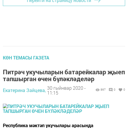
Перейти на страницу новости
КӨН ТЕМАСЫ ГАЗЕТА
Питрәч укучыларын батарейкалар җыеп
тапшырган өчен бүләкләделәр
30 гыйнвар 2020 -
Екатерина Зайцева,
867
0
0
11:15
Республика мәктәп укучылары арасында