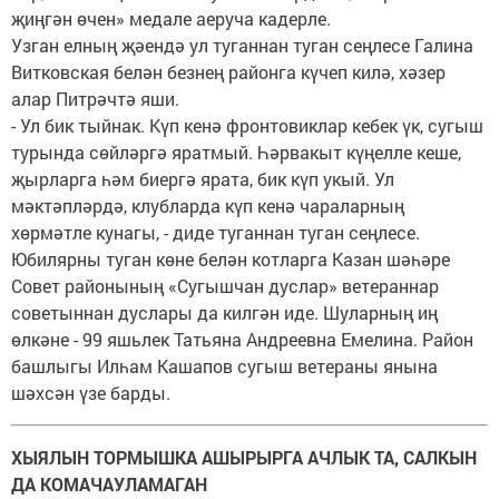
җиңгән өчен» медале аеруча кадерле.
Узган елның җәендә ул туганнан туган сеңлесе Галина
Витковская белән безнең районга күчеп килә, хәзер
алар Питрәчтә яши.
- Ул бик тыйнак. Күп кенә фронтовиклар кебек үк, сугыш
турында сөйләргә яратмый. Һәрвакыт күңелле кеше,
җырларга һәм биергә ярата, бик күп укый. Ул
мәктәпләрдә, клубларда күп кенә чараларның
хөрмәтле кунагы, - диде туганнан туган сеңлесе.
Юбилярны туган көне белән котларга Казан шәһәре
Совет районының «Сугышчан дуслар» ветераннар
советыннан дуслары да килгән иде. Шуларның иң
өлкәне - 99 яшьлек Татьяна Андреевна Емелина. Район
башлыгы Илһам Кашапов сугыш ветераны янына
шәхсән үзе барды.
ХЫЯЛЫН ТОРМЫШКА АШЫРЫРГА АЧЛЫК ТА, САЛКЫН
ДА КОМАЧАУЛАМАГАН