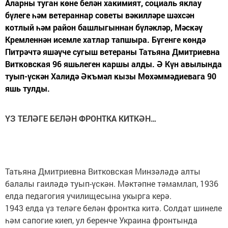
Аларны туган көне белән хакимият, социаль яклау
бүлеге һәм ветераннар советы вәкилләре шәхсән
котлый һәм район башлыгыннан бүләкләр, Мәскәү
Кремленнән исемле хатлар тапшыра. Бүгенге көндә
Питрәчтә яшәүче сугыш ветераны Татьяна Дмитриевна
Витковская 96 яшьлеген каршы алды. Ә Күн авылында
туып-үскән Халидә Әкъмәл кызы Мөхәммәдиевага 90
яшь тулды.
ҮЗ ТЕЛӘГЕ БЕЛӘН ФРОНТКА КИТКӘН…
Татьяна Дмитриевна Витковская Минзәләдә алты
балалы гаиләдә туып-үскән. Мәктәпне тәмамлап, 1936
елда педагогия училищесына укырга керә.
1943 елда үз теләге белән фронтка китә. Солдат шинеле
һәм сапогие киеп, ул беренче Украина фронтында