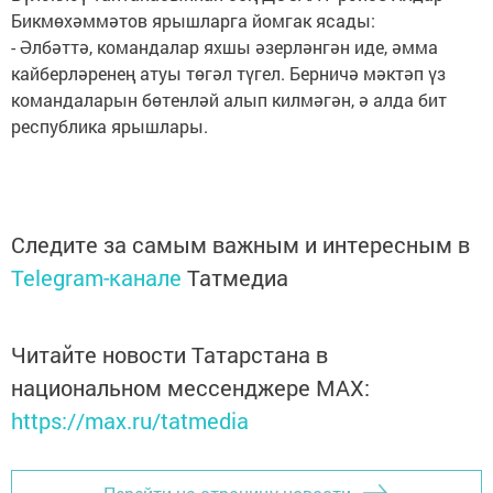
Бикмөхәммәтов ярышларга йомгак ясады:
- Әлбәттә, командалар яхшы әзерләнгән иде, әмма
кайберләренең атуы төгәл түгел. Берничә мәктәп үз
командаларын бөтенләй алып килмәгән, ә алда бит
республика ярышлары.
Следите за самым важным и интересным в
Telegram-канале
Татмедиа
Читайте новости Татарстана в
национальном мессенджере MАХ:
https://max.ru/tatmedia