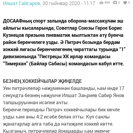
Илшат Гайсаров,
30 гыйнвар 2020 - 11:17
665
0
0
ДОСААФның спорт залында оборона-массакүләм эш
айлыгы кысаларында, Советлар Союзы Герое Борис
Кузнецов призына пневматик мылтыктан ату буенча
район беренчелеге узды. Ә Питрәч бозында бердәм
хоккей лигасы беренчелегенең чираттагы турында “1”
дивизионында “Пестрецы ХК ирләр командасы
“Тимерхан” (Байлар Сабасы) командасын кабул итте.
БЕЗНЕҢ ХОККЕЙЧЫЛАР ҖИҢЕЛДЕ
Уен питрәчлеләр һөҗүменнән башланды, һәм инде 17
секундта безнең һөҗүмче Илшат Заһриев Сабир Янов
тапшыруыннан исәпне ачты.
Беренче периодны Питрәч хоккейчылары бик көчле
узды һәм аны 4:2 исәбе белән отты. Күп санлы
җанатарлар алга таба да нәтиҗәле хоккей көтте.
Кызганыч, питрәчлеләр йомшарды һәм икенче