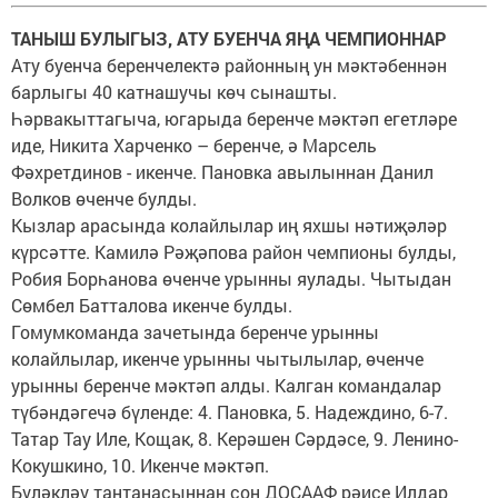
ТАНЫШ БУЛЫГЫЗ, АТУ БУЕНЧА ЯҢА ЧЕМПИОННАР
Ату буенча беренчелектә районның ун мәктәбеннән
барлыгы 40 катнашучы көч сынашты.
Һәрвакыттагыча, югарыда беренче мәктәп егетләре
иде, Никита Харченко – беренче, ә Марсель
Фәхретдинов - икенче. Пановка авылыннан Данил
Волков өченче булды.
Кызлар арасында колайлылар иң яхшы нәтиҗәләр
күрсәтте. Камилә Рәҗәпова район чемпионы булды,
Робия Борһанова өченче урынны яулады. Чытыдан
Сөмбел Батталова икенче булды.
Гомумкоманда зачетында беренче урынны
колайлылар, икенче урынны чытылылар, өченче
урынны беренче мәктәп алды. Калган командалар
түбәндәгечә бүленде: 4. Пановка, 5. Надеждино, 6-7.
Татар Тау Иле, Кощак, 8. Керәшен Сәрдәсе, 9. Ленино-
Кокушкино, 10. Икенче мәктәп.
Бүләкләү тантанасыннан соң ДОСААФ рәисе Илдар