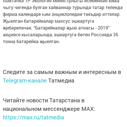
Мәктәпкә ТР Экология министрлыгы исеменнән юкка
чыгу чигендә булган хайваннар турында татар телендә
фирма календаре һәм энциклопедия тәкъдир иттеләр.
Җыелган батарейкалар махсус эшкәртүгә
җибәреләчәк. “Батарейкалар җыю атнасы - 2019”
акциясе кысаларында, эшкәртүгә бөтен Россиядә 35
тонна батарейка җыелган.
Следите за самым важным и интересным в
Telegram-канале
Татмедиа
Читайте новости Татарстана в
национальном мессенджере MАХ:
https://max.ru/tatmedia