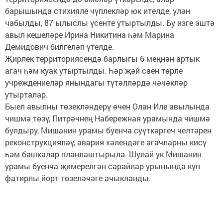
барышында стихияле чүплекләр юк ителде, үлән
чабылды, 87 ылыслы үсенте утыртылды. Бу изге эштә
авыл кешеләре Ирина Никитина һәм Марина
Демидович билгеләп үтелде.
Җирлек территориясендә барлыгы 6 меңнән артык
агач һәм куак утыртылды. Һәр җәй саен төрле
учреждениеләр янындагы түтәлләрдә чәчәкләр
утырталар.
Быел авылны төзекләндерү өчен Олан Иле авылында
чишмә төзү, Питрәчнең Набережная урамында чишмә
булдыру, Мишанин урамы буенча суүткәргеч челтәрен
реконструкцияләү, авария хәлендәге агачларны кисү
һәм башкалар планлаштырыла. Шулай ук Мишанин
урамы буенча җимерелгән сарайлар урынында күп
фатирлы йорт төзеләчәге ачыкланды.