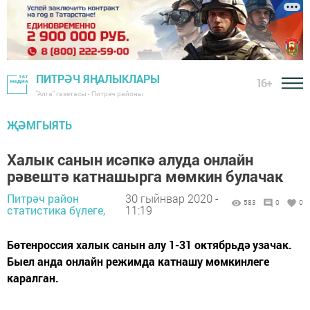
ПИТРӘЧ ЯҢАЛЫКЛАРЫ
16+
"Алга" газетасы - Питрәч районы
ҖӘМГЫЯТЬ
Халык санын исәпкә алуда онлайн
рәвештә катнашырга мөмкин булачак
Питрәч район
30 гыйнвар 2020 -
583
0
0
статистика бүлеге,
11:19
Бөтенроссия халык санын алу 1-31 октябрьдә узачак.
Быел анда онлайн режимда катнашу мөмкинлеге
каралган.