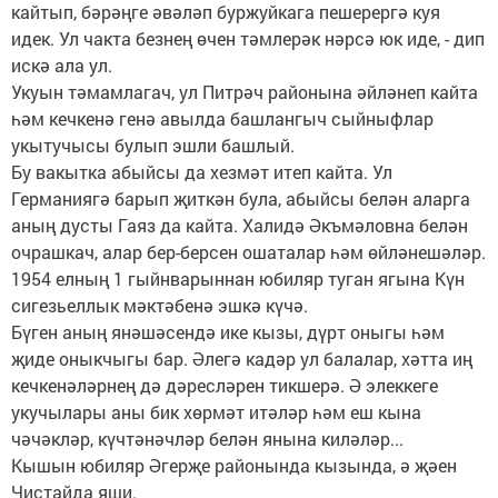
кайтып, бәрәңге әвәләп буржуйкага пешерергә куя
идек. Ул чакта безнең өчен тәмлерәк нәрсә юк иде, - дип
искә ала ул.
Укуын тәмамлагач, ул Питрәч районына әйләнеп кайта
һәм кечкенә генә авылда башлангыч сыйныфлар
укытучысы булып эшли башлый.
Бу вакытка абыйсы да хезмәт итеп кайта. Ул
Германиягә барып җиткән була, абыйсы белән аларга
аның дусты Гаяз да кайта. Халидә Әкъмәловна белән
очрашкач, алар бер-берсен ошаталар һәм өйләнешәләр.
1954 елның 1 гыйнварыннан юбиляр туган ягына Күн
сигезьеллык мәктәбенә эшкә күчә.
Бүген аның янәшәсендә ике кызы, дүрт оныгы һәм
җиде оныкчыгы бар. Әлегә кадәр ул балалар, хәтта иң
кечкенәләрнең дә дәресләрен тикшерә. Ә элеккеге
укучылары аны бик хөрмәт итәләр һәм еш кына
чәчәкләр, күчтәнәчләр белән янына киләләр...
Кышын юбиляр Әгерҗе районында кызында, ә җәен
Чистайда яши.