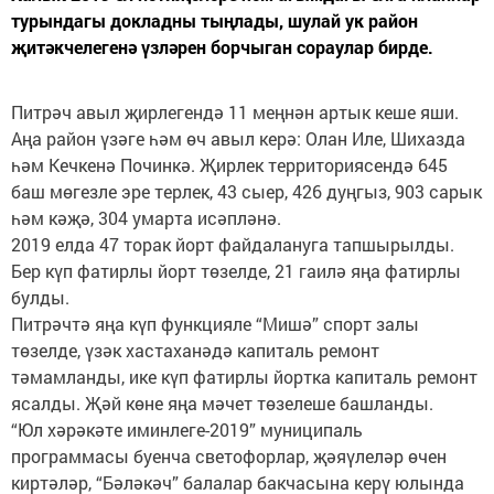
турындагы докладны тыңлады, шулай ук район
җитәкчелегенә үзләрен борчыган сораулар бирде.
Питрәч авыл җирлегендә 11 меңнән артык кеше яши.
Аңа район үзәге һәм өч авыл керә: Олан Иле, Шихазда
һәм Кечкенә Починкә. Җирлек территориясендә 645
баш мөгезле эре терлек, 43 сыер, 426 дуңгыз, 903 сарык
һәм кәҗә, 304 умарта исәпләнә.
2019 елда 47 торак йорт файдалануга тапшырылды.
Бер күп фатирлы йорт төзелде, 21 гаилә яңа фатирлы
булды.
Питрәчтә яңа күп функцияле “Мишә” спорт залы
төзелде, үзәк хастаханәдә капиталь ремонт
тәмамланды, ике күп фатирлы йортка капиталь ремонт
ясалды. Җәй көне яңа мәчет төзелеше башланды.
“Юл хәрәкәте иминлеге-2019” муниципаль
программасы буенча светофорлар, җәяүлеләр өчен
киртәләр, “Бәләкәч” балалар бакчасына керү юлында