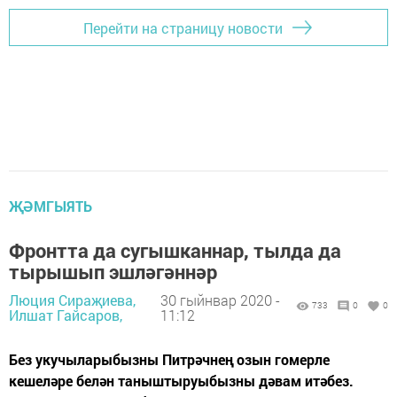
Перейти на страницу новости
ҖӘМГЫЯТЬ
Фронтта да сугышканнар, тылда да
тырышып эшләгәннәр
Люция Сираҗиева,
30 гыйнвар 2020 -
733
0
0
Илшат Гайсаров,
11:12
Без укучыларыбызны Питрәчнең озын гомерле
кешеләре белән таныштыруыбызны дәвам итәбез.