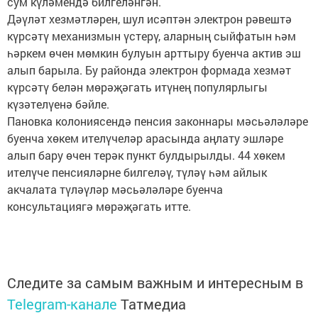
сум күләмендә билгеләнгән.
Дәүләт хезмәтләрен, шул исәптән электрон рәвештә
күрсәтү механизмын үстерү, аларның сыйфатын һәм
һәркем өчен мөмкин булуын арттыру буенча актив эш
алып барыла. Бу районда электрон формада хезмәт
күрсәтү белән мөрәҗәгать итүнең популярлыгы
күзәтелүенә бәйле.
Пановка колониясендә пенсия законнары мәсьәләләре
буенча хөкем ителүчеләр арасында аңлату эшләре
алып бару өчен терәк пункт булдырылды. 44 хөкем
ителүче пенсияләрне билгеләү, түләү һәм айлык
акчалата түләүләр мәсьәләләре буенча
консультациягә мөрәҗәгать итте.
Следите за самым важным и интересным в
Telegram-канале
Татмедиа