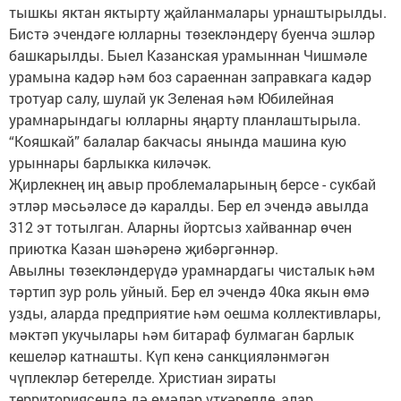
тышкы яктан яктырту җайланмалары урнаштырылды.
Бистә эчендәге юлларны төзекләндерү буенча эшләр
башкарылды. Быел Казанская урамыннан Чишмәле
урамына кадәр һәм боз сараеннан заправкага кадәр
тротуар салу, шулай ук Зеленая һәм Юбилейная
урамнарындагы юлларны яңарту планлаштырыла.
“Кояшкай” балалар бакчасы янында машина кую
урыннары барлыкка киләчәк.
Җирлекнең иң авыр проблемаларының берсе - сукбай
этләр мәсьәләсе дә каралды. Бер ел эчендә авылда
312 эт тотылган. Аларны йортсыз хайваннар өчен
приютка Казан шәһәренә җибәргәннәр.
Авылны төзекләндерүдә урамнардагы чисталык һәм
тәртип зур роль уйный. Бер ел эчендә 40ка якын өмә
узды, аларда предприятие һәм оешма коллективлары,
мәктәп укучылары һәм битараф булмаган барлык
кешеләр катнашты. Күп кенә санкцияләнмәгән
чүплекләр бетерелде. Христиан зираты
территориясендә дә өмәләр үткәрелде, алар