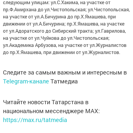
следующим улицам: ул.С.Хакима, на участке от
пр.Ф.Амирхана до
ул.Чистопольская
;
ул.Чистопольская
,
на участке от ул.А.Бичурина до пр.Х.Ямашева, при
движении от ул.А.Бичурина; пр.Х.Ямашева, на участке
от
ул.Адоратского
до
Сибирский
тракта
;
ул.Гаврилова
,
на участке от
ул.Чуйкова
до
ул.Чистопольская
;
ул.Академика Арбузова
, на участке от
ул.Журналистов
до пр.Х.Ямашева, при движении от
ул.Журналистов
.
Следите за самым важным и интересным в
Telegram-канале
Татмедиа
Читайте новости Татарстана в
национальном мессенджере MАХ:
https://max.ru/tatmedia