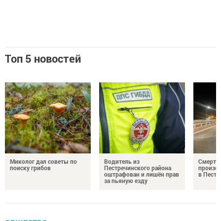
Топ 5 новостей
Миколог дал советы по
Водитель из
Смерте
поиску грибов
Пестречинского района
произош
оштрафован и лишён прав
в Пестр
за пьяную езду