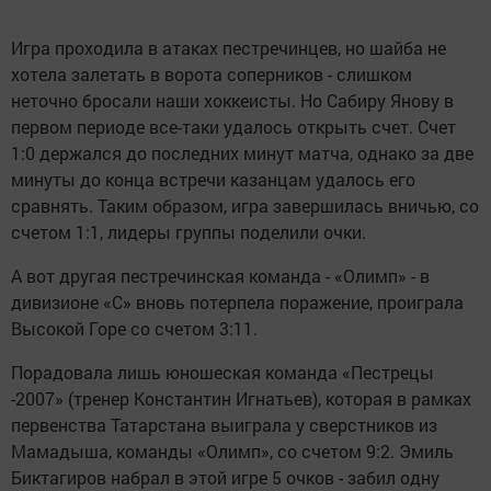
Игра проходила в атаках пестречинцев, но шайба не
хотела залетать в ворота соперников - слишком
неточно бросали наши хоккеисты. Но Сабиру Янову в
первом периоде все-таки удалось открыть счет. Счет
1:0 держался до последних минут матча, однако за две
минуты до конца встречи казанцам удалось его
сравнять. Таким образом, игра завершилась вничью, со
счетом 1:1, лидеры группы поделили очки.
А вот другая пестречинская команда - «Олимп» - в
дивизионе «С» вновь потерпела поражение, проиграла
Высокой Горе со счетом 3:11.
Порадовала лишь юношеская команда «Пестрецы
-2007» (тренер Константин Игнатьев), которая в рамках
первенства Татарстана выиграла у сверстников из
Мамадыша, команды «Олимп», со счетом 9:2. Эмиль
Биктагиров набрал в этой игре 5 очков - забил одну