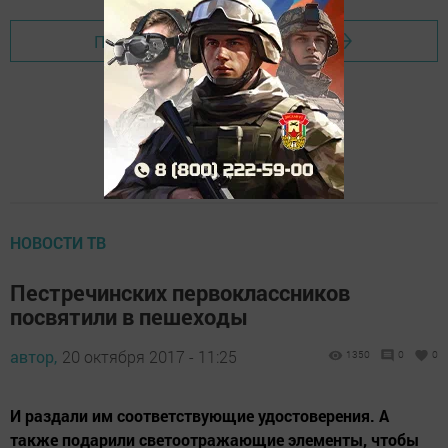
Перейти на страницу новости
НОВОСТИ ТВ
Пестречинских первоклассников
посвятили в пешеходы
автор,
20 октября 2017 - 11:25
1350
0
0
И раздали им соответствующие удостоверения. А
также подарили светоотражающие элементы, чтобы