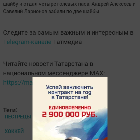
шайбу и отдал четыре голевых паса, Андрей Алексеев и
Савелий Ларионов забили по две шайбы.
Следите за самым важным и интересным в
Telegram-канале
Татмедиа
Читайте новости Татарстана в
национальном мессенджере MАХ:
https://max.ru/tatmedia
Теги:
ПЕСТРЕЦЫ
ХОККЕЙ