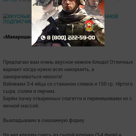
«Макароша». Потрясающе вкусно!
Предлагаю вам очень вкусное нежное блюдо! Отличные
вариант когда нужно всех накормить, а
заморачиваться неохота!
Взбиваем 3-4 яйца со стаканом сливок и 150 гр. тёртого
сыра. солим и перчим.
Берём пачку отваренных спагетти и перемешиваем их с
яичной массой.
Выкладываем в смазанную форму.
На них кладем смесь из сырой курочки (3-4 филе) и