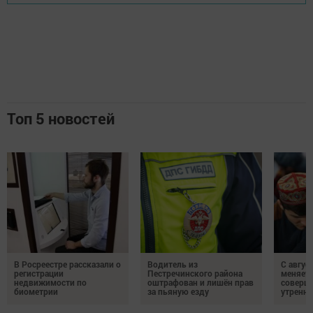
Топ 5 новостей
В Росреестре рассказали о
Водитель из
С авгус
регистрации
Пестречинского района
меняет
недвижимости по
оштрафован и лишён прав
соверше
биометрии
за пьяную езду
утренне