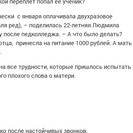
кой переплет попал ее ученик?
ически с января оплачивала двухразовое
бля ред), – поделилась 22-летняя Людмила
 после педколледжа. – А что было делать?
тца, принесла на питание 1000 рублей. А мать
т.
 на все трудности, которые пришлось испытать
ого плохого слова о матери.
ько после настойчивых звонков.