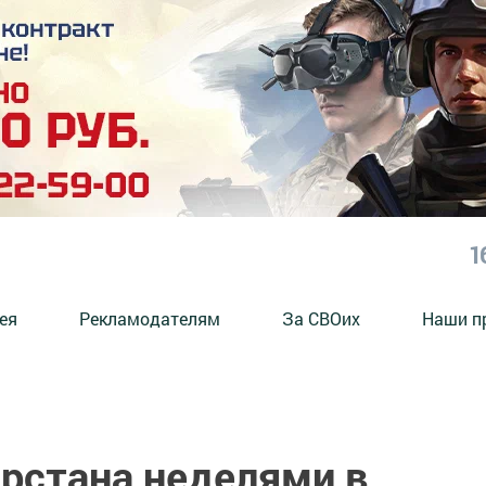
1
ея
Рекламодателям
За СВОих
Наши п
арстана неделями в