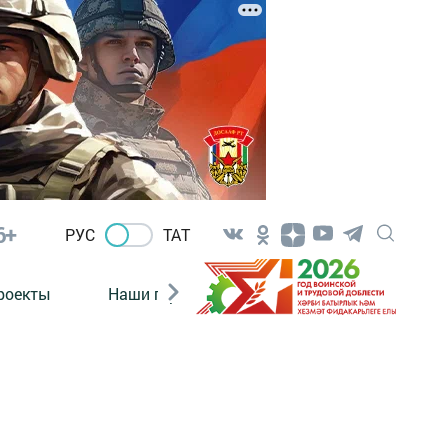
6+
РУС
ТАТ
роекты
Наши герои
Нормативно-правовые а