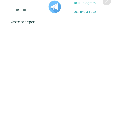
Наш Telegram
Главная
Подписаться
Фотогалереи
За СВОих
Разное
Телефон АО «ТАТМЕДИА»:
(843) 222 09 84
16+
© 2011 - 2026. Пестрецы. Все права защищены.
© ТАТМЕДИА. Все материалы, размещенные на сайте, защищены