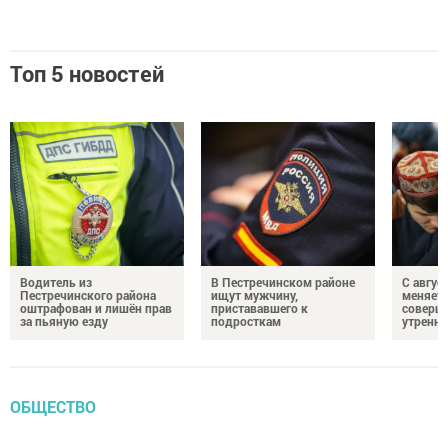
Топ 5 новостей
Водитель из
В Пестречинском районе
С авгус
Пестречинского района
ищут мужчину,
меняет
оштрафован и лишён прав
пристававшего к
соверше
за пьяную езду
подросткам
утренне
ОБЩЕСТВО