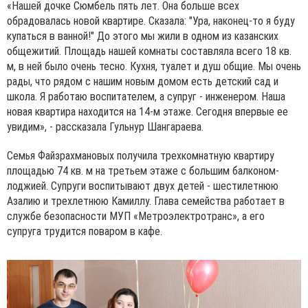
«Нашей дочке Сюмбель пять лет. Она больше всех
обрадовалась новой квартире. Сказала: "Ура, наконец-то я буду
купаться в ванной!" До этого мы жили в одном из казанских
общежитий. Площадь нашей комнаты составляла всего 18 кв.
м, в ней было очень тесно. Кухня, туалет и душ общие. Мы очень
рады, что рядом с нашим новым домом есть детский сад и
школа. Я работаю воспитателем, а супруг - инженером. Наша
новая квартира находится на 14-м этаже. Сегодня впервые ее
увидим», - рассказала Гульнур Шангараева.
Семья Файзрахмановых получила трехкомнатную квартиру
площадью 74 кв. м на третьем этаже с большим балконом-
лоджией. Супруги воспитывают двух детей - шестилетнюю
Азалию и трехлетнюю Камиллу. Глава семейства работает в
службе безопасности МУП «Метроэлектротранс», а его
супруга трудится поваром в кафе.