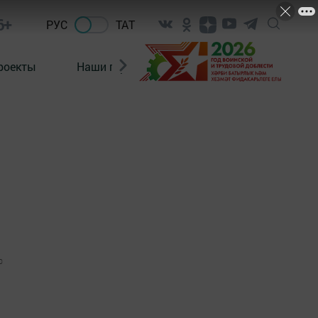
6+
РУС
ТАТ
роекты
Наши герои
Нормативно-правовые а
0