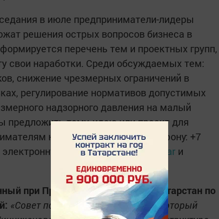
аседания в июле предприниматели-лидеры
ожат решения острых вопросов бизнеса в
 формируется перечень тем и проектных групп,
у свои наработки. Среди обсуждаемых тем:
ов, снижение чрезмерных ограничений в
ках, регулирование нормативов допустимых
езмерного надзорного давления на малый
ы предложить тему, идею или проект для
нимателям нужно позвонить по телефону: +7
а электронную почту:
sovet@sovet.tatar
и
ный при Президенте Республики Татарстан по
й:
«Совет по предпринимательству, который