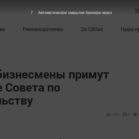
1
6
Автоматическое закрытие баннера через
ея
Рекламодателям
За СВОих
Наши п
бизнесмены примут
е Совета по
льству
1338
0