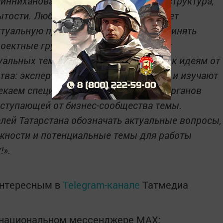
нниханова, - это совершенно новая структура,
рытости. Любой предприниматель может
ктуальную проблему для решения и принять
проектные группы, которые формируют
уальных тем. Мы полностью открыты к идеям от
ва: эксперты Совета прорабатывают и изучают
екаем специалистов из профильных органов
ступающей от бизнес-сообщества темы.
ей Татарстана обозначать актуальные вопросы,
жности и потенциальные темы для работы
!».
интересным в
Telegram-канале
Татмедиа
в национальном мессенджере MАХ: