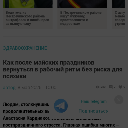
Водитель из
В Пестречинском районе
С авгус
Пестречинского района
ищут мужчину,
меняет
оштрафован и лишён прав
пристававшего к
соверше
за пьяную езду
подросткам
утренне
ЗДРАВООХРАНЕНИЕ
Как после майских праздников
вернуться в рабочий ритм без риска для
психики
автор,
8 мая 2026 - 10:00
289
0
0
Наш Telegram
Людям, столкнувшимся с упадком сил после
Подписаться
продолжительных выходных, семейный психолог
Анастасия Кардиакос объяснила механизмы
постпраздничного стресса. Главная ошибка многих —