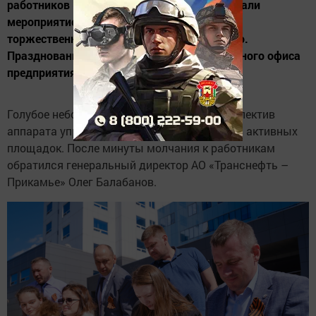
работников «Транснефть – Прикамье» сделали
мероприятие в честь Дня Великой Победы
торжественным и душевным одновременно.
Празднование прошло на территории головного офиса
предприятия в Казани.
Голубое небо и яркое солнце встретило коллектив
аппарата управления, артистов и кураторов активных
площадок. После минуты молчания к работникам
обратился генеральный директор АО «Транснефть –
Прикамье» Олег Балабанов.