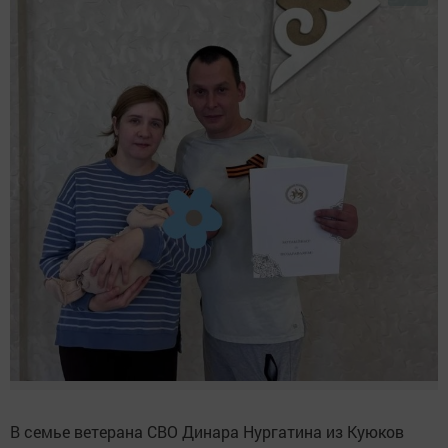
В семье ветерана СВО Динара Нургатина из Куюков