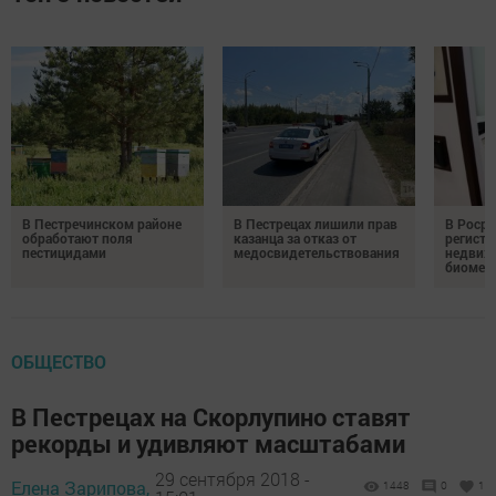
В Пестречинском районе
В Пестрецах лишили прав
В Росре
обработают поля
казанца за отказ от
регистр
пестицидами
медосвидетельствования
недвиж
биомет
ОБЩЕСТВО
В Пестрецах на Скорлупино ставят
рекорды и удивляют масштабами
29 сентября 2018 -
Елена Зарипова,
1448
0
1