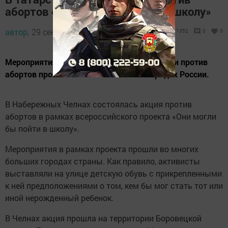
абортов «Они могли бы пойти в школу»
автор,
29 сентября 2018 - 19:19
1352
0
0
Мероприятия в рамках всероссийской акции против
абортов прошли во многих больших городах России.
В Набережных Челнах состоялась акция против
абортов в рамках всероссийского проекта «Они могли
бы пойти в школу».
Мероприятия в рамках проекта прошли во многих
больших городах страны. Как правило, активисты
выставляли на улице детскую обувь с прикрепленными
к ней предположениями о том, кем бы мог стать тот или
иной нерожденный ребенок.
В Челнах акция прошла на территории Боровецкой