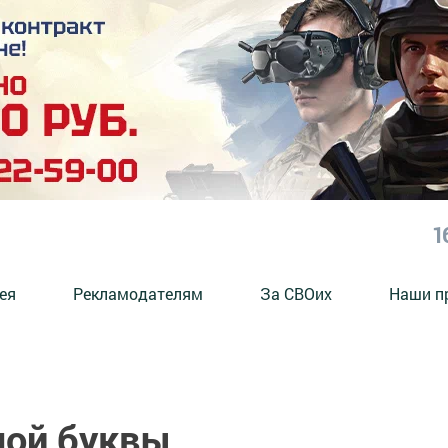
1
ея
Рекламодателям
За СВОих
Наши п
шой буквы