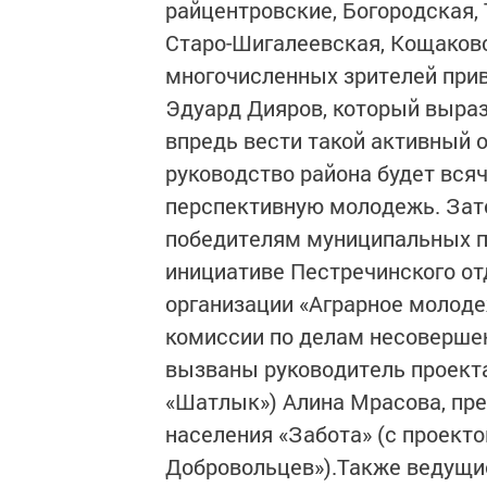
райцентровские, Богородская,
Старо-Шигалеевская, Кощаков
многочисленных зрителей при
Эдуард Дияров, который выраз
впредь вести такой активный о
руководство района будет вся
перспективную молодежь. Зат
победителям муниципальных пр
инициативе Пестречинского о
организации «Аграрное молоде
комиссии по делам несовершен
вызваны руководитель проект
«Шатлык») Алина Мрасова, пре
населения «Забота» (с проект
Добровольцев»).Также ведущие