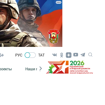
6+
РУС
ТАТ
роекты
Наши герои
Нормативно-правовые а