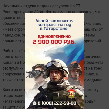
Начальник отдела водных ресурсов по РТ
Росводресурсов Айрат Фатрахманов подчеркнул, что
даже относительно небольшой объект,
обеспечивающий безопасность порядка 200 человек,
имеет огромное значение в общей системе защиты от
паводков. Укрепление каждого элемента системы
повышает уровень защищённости целых территорий.
Работы в Татарстане продолжатся. В планах —
подготовка заявки на капремонт ГТС у сёл Савгачево,
Ковали и Новый Кокшан. На 2027 год за счёт бюджета
республики запланировано завершение работ на трёх
сооружениях в Кайбицком и Нурлатском районах, а
также старт ремонта на каскаде прудов в Мамадыше.
Всего за пять лет благодаря капитальному ремонту
гидротехнических сооружений в Татарстане от
негативного воздействия вод в период половодья
защитили более 14 тысяч человек.