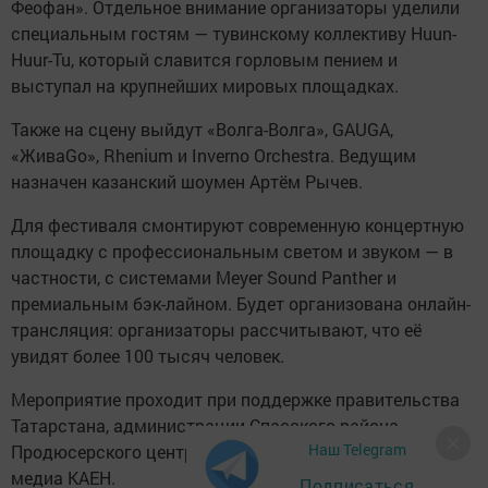
Феофан». Отдельное внимание организаторы уделили
специальным гостям — тувинскому коллективу Huun-
Huur-Tu, который славится горловым пением и
выступал на крупнейших мировых площадках.
Также на сцену выйдут «Волга-Волга», GAUGA,
«ЖиваGо», Rhenium и Inverno Orchestra. Ведущим
назначен казанский шоумен Артём Рычев.
Для фестиваля смонтируют современную концертную
площадку с профессиональным светом и звуком — в
частности, с системами Meyer Sound Panther и
премиальным бэк-лайном. Будет организована онлайн-
трансляция: организаторы рассчитывают, что её
увидят более 100 тысяч человек.
Мероприятие проходит при поддержке правительства
Татарстана, администрации Спасского района,
Наш Telegram
Продюсерского центра Big Twin Music и молодёжного
медиа КАЕН.
Подписаться