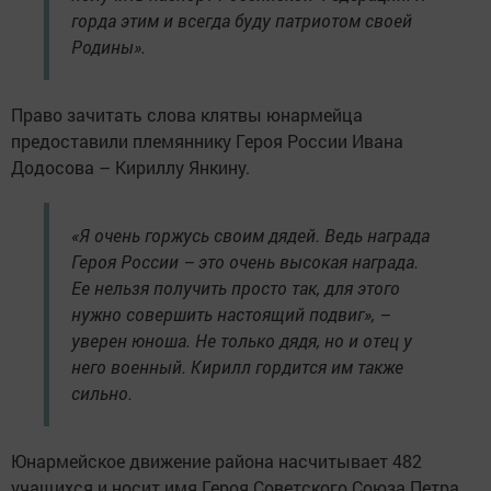
горда этим и всегда буду патриотом своей
Родины».
Право зачитать слова клятвы юнармейца
предоставили племяннику Героя России Ивана
Додосова – Кириллу Янкину.
«Я очень горжусь своим дядей. Ведь награда
Героя России – это очень высокая награда.
Ее нельзя получить просто так, для этого
нужно совершить настоящий подвиг», –
уверен юноша. Не только дядя, но и отец у
него военный. Кирилл гордится им также
сильно.
Юнармейское движение района насчитывает 482
учащихся и носит имя Героя Советского Союза Петра