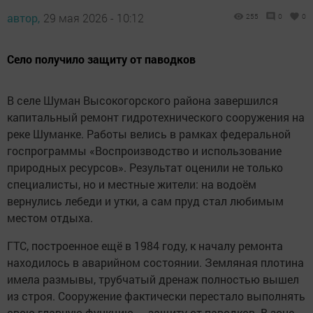
автор,
29 мая 2026 - 10:12
255
0
0
Село получило защиту от паводков
В селе Шуман Высокогорского района завершился
капитальный ремонт гидротехнического сооружения на
реке Шуманке. Работы велись в рамках федеральной
госпрограммы «Воспроизводство и использование
природных ресурсов». Результат оценили не только
специалисты, но и местные жители: на водоём
вернулись лебеди и утки, а сам пруд стал любимым
местом отдыха.
ГТС, построенное ещё в 1984 году, к началу ремонта
находилось в аварийном состоянии. Земляная плотина
имела размывы, трубчатый дренаж полностью вышел
из строя. Сооружение фактически перестало выполнять
свою главную функцию — защиту от паводков. В зоне