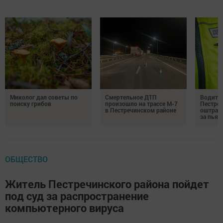
Миколог дал советы по
Смертельное ДТП
Водител
поиску грибов
произошло на трассе М-7
Пестреч
в Пестречинском районе
оштраф
за пьян
ОБЩЕСТВО
Житель Пестречинского района пойдет
под суд за распространение
компьютерного вируса