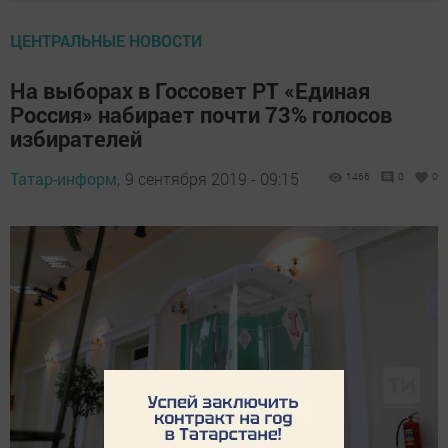
ЦЕНТРАЛЬНЫЕ НОВОСТИ
На выборах в Госсовет РТ «Единая
Россия» набирает почти 73% голосов
избирателей
Татар-информ,
9 сентября 2019 - 09:15
1466
0
0