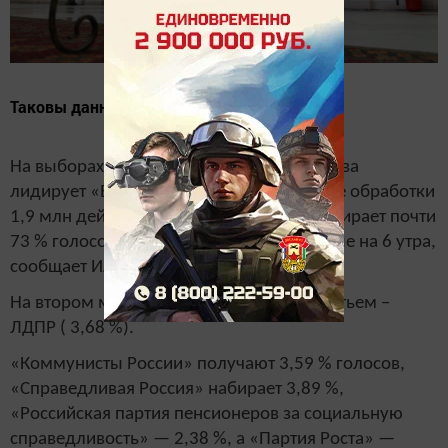
Таковы данные ЦИК РТ на 5.58 9 сентября.
На выборах в Госсовет Татарстана VI созыва
лидирует «Единая Россия». партия после обработки
1,9 млн действительных бюллетеней набирает почти
73 % голосов избирателей. Таковы данные на 6 утра,
сообщает ИА «Татар-информ».
На втором месте – КПРФ (10,58%), на третьем –
ЛДПР ( 3,68 %).
«Коммунисты России» получают 3,59 % голосов,
«Справедливая Россия» набирает 3,89 %,
«Российская партия пенсионеров за социальную
справедливость» — 2,38 %, а «Партия Роста» —