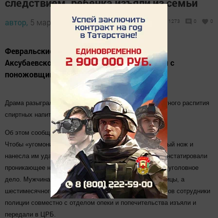
следствием, ребенка изъяли из семьи
автор,
5 марта 2017 - 09:46
1273
0
0
Февральские праздники в деревне Батыр
Аксубаевского района начались 22 февраля с
поножовщины.
Драма разыгралась в семье сожителей после совместного распития
спиртных напитков. Причиной стала ревность.
Об этом сообщает
aksubayevo.ru
.
Чтобы «угомонить» супруга женщина схватила кухонный нож и
нанесла им удар в область грудной клетки. Медики констатировали
проникающее ножевое ранение. По факту возбуждено уголовное
дело. Мужчина проходит лечение в стационаре больницы, а
шестимесячного ребенка из семьи гражданских супругов сотрудники
полиции совместно с отделом опеки и попечительства изъяли и
передали в ЦРБ.