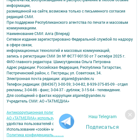
информации,
размещенной на сайте, возможна только с письменного согласия
редакций СМИ.
При поддержке Республиканского агентства по печати и массовым
коммуникациям.
Наименование СМИ: Алга (Вперед)
Сетевое издание зарегистрировано Федеральной службой по надзору
в сфере связи,
информационных технологий и массовых коммуникаций,
запись о регистрации СМИ Эл № ФС77-90150 от 7 октября 2025 г.
ФИО главного редактора: Шамсутдинова Ольга Петровна
Адрес редакции: Российская Федерация, Республика Татарстан,
Пестречинский район, с. Пестрецы, ул. Советская, 34.
Электронная почта редакции: algared@yandex.ru
Телефон редакции: (884367) 3-00-59; 3-04-82, 8-939-375-85-09 - отдел
рекламы; 3-04-86 - факс; 3-04-37 - дубляж; 3-15-64 - телевидение.
Для сообщений о фактах коррупции algared@yandex.ru
Учредитель СМИ: АО «ТАТМЕДИА»
Антикоррупционная политика
Наш Telegram
АО «ТАТМЕДИА» использует «cookie»
для персонализации сервисов и
удобства пользователей сайтом.
Подписаться
Использование «cookie» можно отменить в настройках браузера.
Политика конфиденциальности