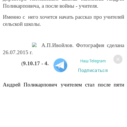
Поликарповича, а после войны - учителя.
Именно с него хочется начать рассказ про учителей
сельской школы.
А.П.Ивойлов. Фотография сделана
26.07.2015 г.
Наш Telegram
(
9.10.17 - 4.06.2017)
Подписаться
Андрей Поликарпович учителем стал после пяти
классов образования, учил детей, сам учился в
седьмом классе, затем поступил в педагогический
техникум.
С 1935 г. начал работу педагогом начальных
классов в Люткино, в 1939 г. он уже