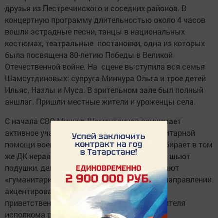
друзья из Пестречинского и соседних районов. В
концертную программу длительностью около 4 часов
вошли эстрадные песни, танцы в национальных
костюмах, театральные постановки, одна из которых
была посвящена 80-летию Победы в Великой
Отечественной войне. На сцене выступила вся семья
Шамсутдиновых: супруга Миннура Ольга и трое детей
Ильяс, Назлы и Муса. В зрительном зале был полный
аншлаг. Пришли местные жители и уроженцы села.
С начала СВО Миннур Шамсутдинов принимает
активное участие в сборе и отправке гуманитарной
помощи военнослужащим. Для этого он собирает в том
же ДК неравнодушных жителей. Вместе они шьют
подушки, делают окопные свечи, упаковывают
«гуманитарку». На этом добровольческом направлении
акцентировала внимание во время своей
приветственной речи заместитель руководителя
исполкома района Марина Харитонова.