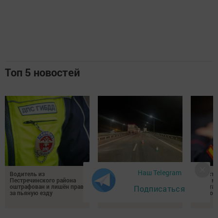
Топ 5 новостей
Наш Telegram
Водитель из
Смертельное ДТП
В Пестр
Пестречинского района
произошло на трассе М-7
ищут м
оштрафован и лишён прав
в Пестречинском районе
пристав
Подписаться
за пьяную езду
подрос