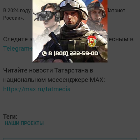
В 2024 году волонтер удостоился медали «Патриот
России».
Следите за самым важным и интересным в
Telegram-канале
Татмедиа
Читайте новости Татарстана в
национальном мессенджере MАХ:
https://max.ru/tatmedia
Теги:
НАШИ ПРОЕКТЫ