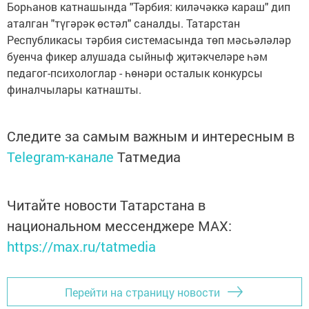
Борһанов катнашында "Тәрбия: киләчәккә караш" дип
аталган "түгәрәк өстәл" саналды. Татарстан
Республикасы тәрбия системасында төп мәсьәләләр
буенча фикер алушада сыйныф җитәкчеләре һәм
педагог-психологлар - һөнәри осталык конкурсы
финалчылары катнашты.
Следите за самым важным и интересным в
Telegram-канале
Татмедиа
Читайте новости Татарстана в
национальном мессенджере MАХ:
https://max.ru/tatmedia
Перейти на страницу новости