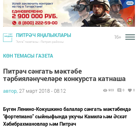
ПИТРӘЧ ЯҢАЛЫКЛАРЫ
16+
"Алга" газетасы - Питрәч районы
КӨН ТЕМАСЫ ГАЗЕТА
Питрәч сәнгать мәктәбе
тәрбияләнүчеләре конкурста катнаша
автор,
27 март 2018 - 08:12
903
0
0
Бүген Ленино-Кокушкино балалар сәнгать мәктәбендә
"фортепиано" сыйныфында укучы Камилә һәм Әсхәт
Хәбибрахмановлар һәм Питрәч