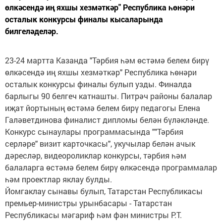
өлкәсендә иң яхшы хезмәткәр" Республика һөнәри
осталык конкурсы финалы кысаларында
билгеләделәр.
23-24 мартта Казанда "Тәрбия һәм өстәмә белем бирү
өлкәсендә иң яхшы хезмәткәр" Республика һөнәри
осталык конкурсы финалы булып узды. Финалда
барлыгы 90 белгеч катнашты. Питрәч районы балалар
иҗат йортының өстәмә белем бирү педагогы Елена
Галәветдинова финалист дипломы белән бүләкләнде.
Конкурс сынаулары программасында ""Тәрбия
серләре" визит карточкасы", укучылар белән ачык
дәресләр, видеороликлар конкурсы, тәрбия һәм
балаларга өстәмә белем бирү өлкәсендә программалар
һәм проектлар яклау булды.
Йомгаклау сынавы булып, Татарстан Республикасы
премьер-министры урынбасары - Татарстан
Республикасы мәгариф һәм фән министры Р.Т.