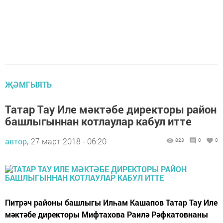
ҖӘМГЫЯТЬ
Татар Тау Иле мәктәбе директоры район
башлыгыннан котлаулар кабул итте
автор,
27 март 2018 - 06:20
823
0
0
Питрәч районы башлыгы Илһам Кашапов Татар Тау Иле
мәктәбе директоры Мифтахова Раилә Рәфкатовнаны