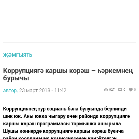
ҖӘМГЫЯТЬ
Коррупциягә каршы көрәш – һәркемнең
бурычы
автор,
23 март 2018 - 11:42
927
0
0
Коррупциянең зур социаль бәла булуында бернинди
шик юк. Аны юкка чыгару өчен районда коррупциягә
каршы көрәш программасы тормышка ашырыла.
Шушы көннәрдә коррупциягә каршы көрәш буенча
район координация комиссиясенең киңәйтелгән