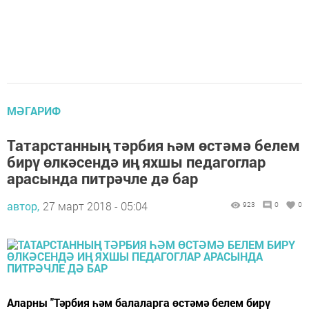
МӘГАРИФ
Татарстанның тәрбия һәм өстәмә белем
бирү өлкәсендә иң яхшы педагоглар
арасында питрәчле дә бар
автор,
27 март 2018 - 05:04
923
0
0
Аларны "Тәрбия һәм балаларга өстәмә белем бирү