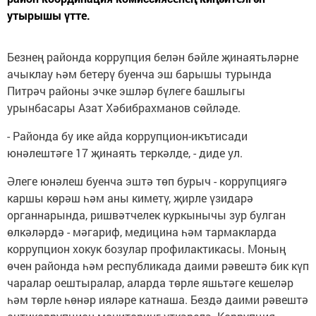
утырышы үтте.
Безнең районда коррупция белән бәйле җинаятьләрне
ачыклау һәм бетерү буенча эш барышы турында
Питрәч районы эчке эшләр бүлеге башлыгы
урынбасары Азат Хәбибрахманов сөйләде.
- Районда бу ике айда коррупцион-икътисади
юнәлештәге 17 җинаять теркәлде, - диде ул.
Әлеге юнәлеш буенча эштә төп бурыч - коррупциягә
каршы көрәш һәм аны киметү, җирле үзидарә
органнарында, ришвәтчелек куркынычы зур булган
өлкәләрдә - мәгариф, медицина һәм тармакларда
коррупцион хокук бозулар профилактикасы. Моның
өчен районда һәм республикада даими рәвештә бик күп
чаралар оештыралар, аларда төрле яшьтәге кешеләр
һәм төрле һөнәр ияләре катнаша. Бездә даими рәвештә