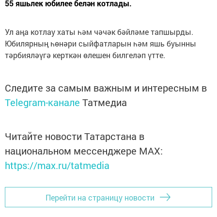
55 яшьлек юбилее белән котлады.
Ул аңа котлау хаты һәм чәчәк бәйләме тапшырды.
Юбилярның һөнәри сыйфатларын һәм яшь буынны
тәрбияләүгә керткән өлешен билгеләп үтте.
Следите за самым важным и интересным в
Telegram-канале
Татмедиа
Читайте новости Татарстана в
национальном мессенджере MАХ:
https://max.ru/tatmedia
Перейти на страницу новости