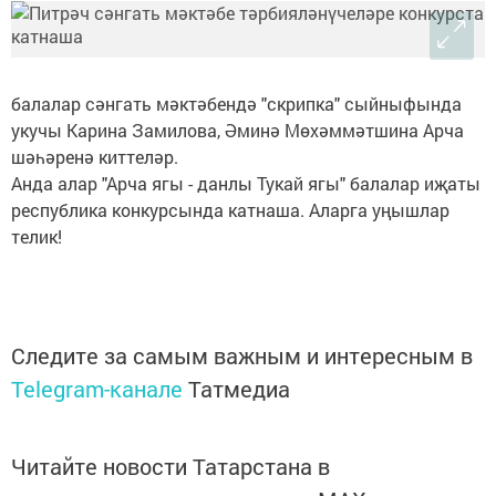
балалар сәнгать мәктәбендә "скрипка" сыйныфында
укучы Карина Замилова, Әминә Мөхәммәтшина Арча
шәһәренә киттеләр.
Анда алар "Арча ягы - данлы Тукай ягы" балалар иҗаты
республика конкурсында катнаша. Аларга уңышлар
телик!
Следите за самым важным и интересным в
Telegram-канале
Татмедиа
Читайте новости Татарстана в