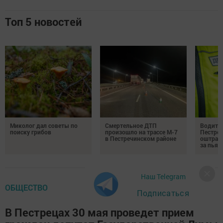
Топ 5 новостей
Миколог дал советы по
Смертельное ДТП
Водител
поиску грибов
произошло на трассе М-7
Пестреч
в Пестречинском районе
оштраф
за пьян
Наш Telegram
ОБЩЕСТВО
Подписаться
В Пестрецах 30 мая проведет прием