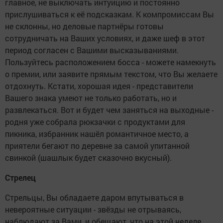
главное, не выключать интуицию и постоянно
прислушиваться к её подсказкам. К компромиссам Вы
не склонны, но деловые партнёры готовы
сотрудничать на Ваших условиях, и даже шеф в этот
период согласен с Вашими высказываниями.
Пользуйтесь расположением босса - можете намекнуть
о премии, или заявите прямым текстом, что Вы желаете
отдохнуть. Кстати, хорошая идея - представители
Вашего знака умеют не только работать, но и
развлекаться. Вот и будет чем заняться на выходные -
родня уже собрала рюкзачки с продуктами для
пикника, избранник нашёл романтичное место, а
приятели бегают по деревне за самой упитанной
свинкой (шашлык будет сказочно вкусный).
Стрелец
Стрельцы, Вы обладаете даром впутываться в
невероятные ситуации - звёзды не отрываясь,
наблюдают за Вами, и обещают, что на этой неделе