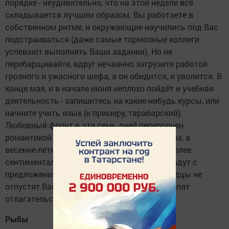
порядке - неудивительно, что на этой неделе всё
складывается лучшим образом. Вы работаете в
собственном ритме, и окружающие научились под Вас
подстраиваться (даже самые тормозные коллеги
успевают выполнять Ваши задания). Но не
перебарщивайте, вдруг нечаянно загрузите работой
грозного и ужасного шефа, а он обидится, и уволится. В
конце мая, и в начале июня неплохо пойдёт и учебная
деятельность - запишитесь на какие-нибудь курсы, или
начните учить язык (к примеру, тарабарский).
Любовный фронт в эти семь дней переполнен
романтикой. Поклонники и так от Вас без ума, а
весенне-летнее солнышко сделает их еще более
сентиментальными и нежными - вот-вот упадут с
предложениями сердец и рук. Хотя, домочадцы не
отпустят Вас в загс - огородные дела не терпят
отлагательств.
Рыбы