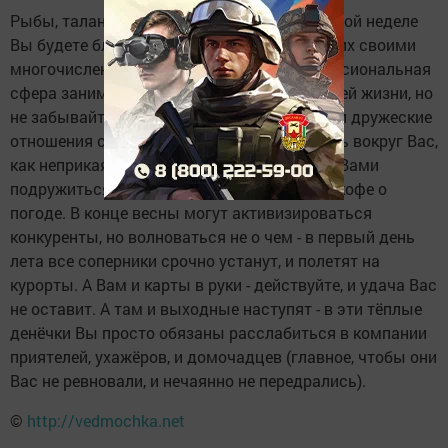
Рыбы, таланты скрыть невозможно, и на этой неделе
Вы будете блистать, и покорять окружающих своими
многочисленными способностями. Профессиональная
сфера занимает значительное место в Вашей жизни, но
не забывайте, что для общего дела важны и дружеские
отношения с коллегами. Босс будет бродить вокруг Вас,
как неприкаянный - бедный шеф мечтает с Вами
подружиться и побеседовать за чашечкой кофе о
погоде. В конце весны могут активизироваться
конкуренты, но волноваться не о чем - в первый день
лета все соперники срочно устанут, и полетят на
курорты. А Вам и карты в руки - действуйте, и удача Вас
не оставит. А там и выходные наступят - в эти тёплые
денёчки Вы просто обязаны расслабиться в компании
приятелей, ухажёров, и домочадцев (главное, чтобы они
Вас не ревновали, и нечаянно не передрались).
©
http://vedmochka.net