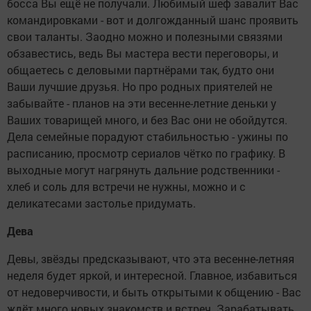
босса Вы ещё не получали. Любимый шеф завалит Вас
командировками - вот и долгожданный шанс проявить
свои таланты. Заодно можно и полезными связями
обзавестись, ведь Вы мастера вести переговоры, и
общаетесь с деловыми партнёрами так, будто они
Ваши лучшие друзья. Но про родных приятелей не
забывайте - планов на эти весенне-летние деньки у
Ваших товарищей много, и без Вас они не обойдутся.
Дела семейные порадуют стабильностью - ужины по
расписанию, просмотр сериалов чётко по графику. В
выходные могут нагрянуть дальние родственники -
хлеб и соль для встречи не нужны, можно и с
деликатесами застолье придумать.
Дева
Девы, звёзды предсказывают, что эта весенне-летняя
неделя будет яркой, и интересной. Главное, избавиться
от недоверчивости, и быть открытыми к общению - Вас
ждёт много новых знакомств и встреч. Зарабатывать