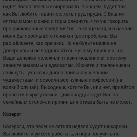
будет полно веселых сюрпризов. В общем, будет так,
как Вы любите - авантюр, хоть пруд пруди. С Вашим
оптимизмом можно и горы свернуть, что уж говорить
про рискованные предприятия - в конце мая, и в начале
июня Вы прослывёте гениями (все проблемы Вы
расщёлкаете, как орешки). Но не будьте излишне
доверчивы и не поддавайтесь чужому влиянию - на
Ваши денежки положили глазки мошенники, поэтому
звоните знакомым адвокатам. Можете и поклонникам
звякнуть - ухажёры давно привыкли к Вашим
чудачествам, и освоили все нужные профессии (на
всякий случай). Выходные, хотите Вы, или нет, придётся
провести в кругу семьи - домочадцы ждут Вас за
семейным столом, и причин для отказа быть не может.
Козерог
Козероги, эта весенне-летняя неделя будет шикарной.
Вы любите, и умеете работать, и пора получить по