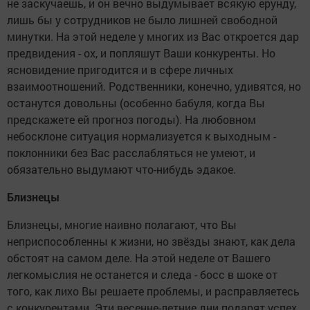
не заскучаешь, и он вечно выдумывает всякую ерунду,
лишь бы у сотрудников не было лишней свободной
минутки. На этой неделе у многих из Вас откроется дар
предвидения - ох, и попляшут Ваши конкуренты. Но
ясновидение пригодится и в сфере личных
взаимоотношений. Родственники, конечно, удивятся, но
останутся довольны (особенно бабуля, когда Вы
предскажете ей прогноз погоды). На любовном
небосклоне ситуация нормализуется к выходным -
поклонники без Вас расслабляться не умеют, и
обязательно выдумают что-нибудь эдакое.
Близнецы
Близнецы, многие наивно полагают, что Вы
неприспособленны к жизни, но звёзды знают, как дела
обстоят на самом деле. На этой неделе от Вашего
легкомыслия не останется и следа - босс в шоке от
того, как лихо Вы решаете проблемы, и расправляетесь
с конкурентами. Эти весенне-летние дни подарят успех