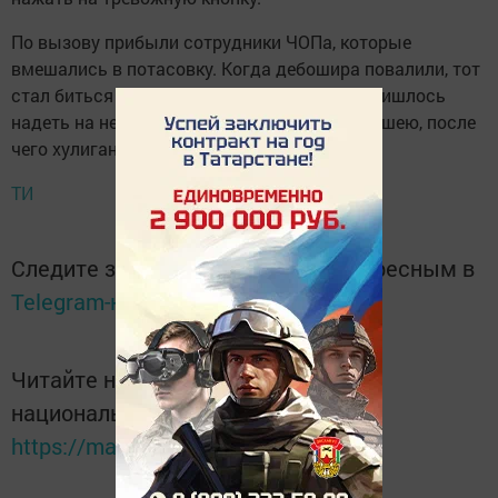
По вызову прибыли сотрудники ЧОПа, которые
вмешались в потасовку. Когда дебошира повалили, тот
стал биться головой об пол. Охранникам пришлось
надеть на него наручники и зафиксировать шею, после
чего хулигана передали сотрудникам ППС.
ТИ
Следите за самым важным и интересным в
Telegram-канале
Татмедиа
Читайте новости Татарстана в
национальном мессенджере MАХ:
https://max.ru/tatmedia