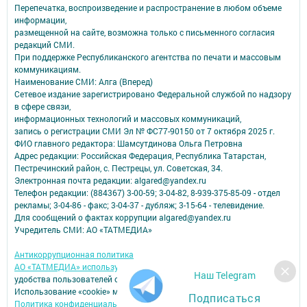
Перепечатка, воспроизведение и распространение в любом объеме
информации,
размещенной на сайте, возможна только с письменного согласия
редакций СМИ.
При поддержке Республиканского агентства по печати и массовым
коммуникациям.
Наименование СМИ: Алга (Вперед)
Сетевое издание зарегистрировано Федеральной службой по надзору
в сфере связи,
информационных технологий и массовых коммуникаций,
запись о регистрации СМИ Эл № ФС77-90150 от 7 октября 2025 г.
ФИО главного редактора: Шамсутдинова Ольга Петровна
Адрес редакции: Российская Федерация, Республика Татарстан,
Пестречинский район, с. Пестрецы, ул. Советская, 34.
Электронная почта редакции: algared@yandex.ru
Телефон редакции: (884367) 3-00-59; 3-04-82, 8-939-375-85-09 - отдел
рекламы; 3-04-86 - факс; 3-04-37 - дубляж; 3-15-64 - телевидение.
Для сообщений о фактах коррупции algared@yandex.ru
Учредитель СМИ: АО «ТАТМЕДИА»
Антикоррупционная политика
АО «ТАТМЕДИА» использует «cookie»
для персонализации сервисов и
Наш Telegram
удобства пользователей сайтом.
Использование «cookie» можно отменить в настройках браузера.
Подписаться
Политика конфиденциальности