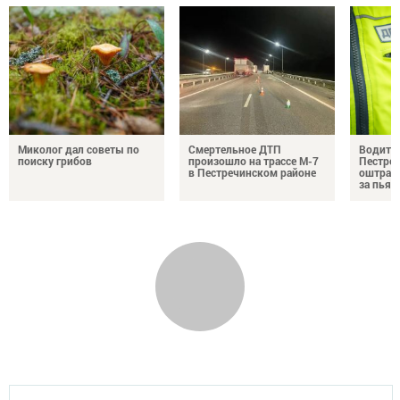
Миколог дал советы по
Смертельное ДТП
Водител
поиску грибов
произошло на трассе М-7
Пестреч
в Пестречинском районе
оштраф
за пьян