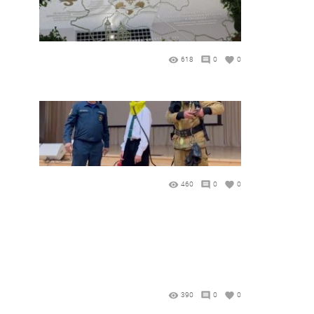
618
0
0
460
0
0
390
0
0