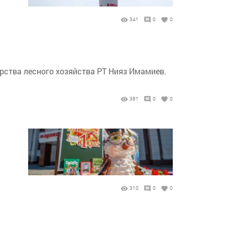
341
0
0
рства лесного хозяйства РТ Нияз Имамиев.
381
0
0
310
0
0