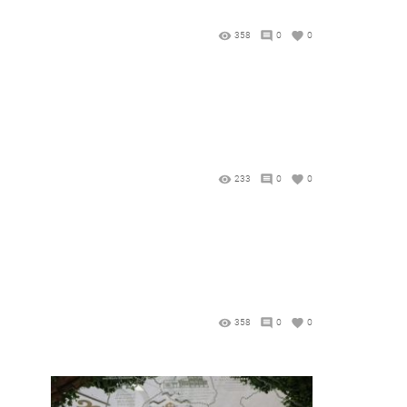
358
0
0
233
0
0
358
0
0