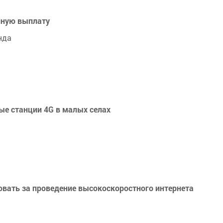
йную выплату
нда
вые станции 4G в малых селах
овать за проведение высокоскоростного интернета