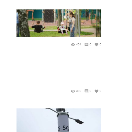
401
0
0
380
0
0