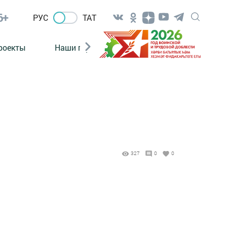
6+
РУС
ТАТ
роекты
Наши герои
Нормативно-правовые а
327
0
0