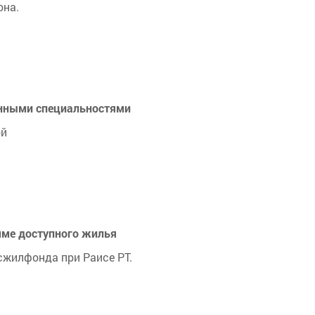
она.
анными специальностями
ой
мме доступного жилья
жилфонда при Раисе РТ.