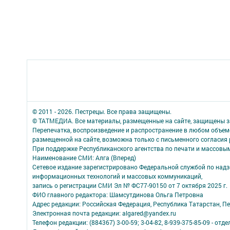
© 2011 - 2026. Пестрецы. Все права защищены.
© ТАТМЕДИА. Все материалы, размещенные на сайте, защищены з
Перепечатка, воспроизведение и распространение в любом объе
размещенной на сайте, возможна только с письменного согласия
При поддержке Республиканского агентства по печати и массов
Наименование СМИ: Алга (Вперед)
Сетевое издание зарегистрировано Федеральной службой по надзо
информационных технологий и массовых коммуникаций,
запись о регистрации СМИ Эл № ФС77-90150 от 7 октября 2025 г.
ФИО главного редактора: Шамсутдинова Ольга Петровна
Адрес редакции: Российская Федерация, Республика Татарстан, Пес
Электронная почта редакции: algared@yandex.ru
Телефон редакции: (884367) 3-00-59; 3-04-82, 8-939-375-85-09 - отдел