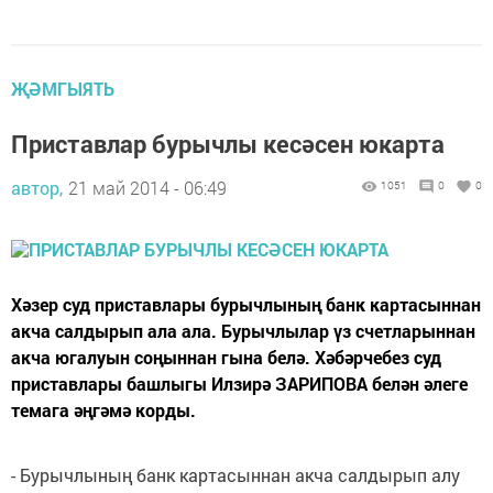
ҖӘМГЫЯТЬ
Приставлар бурычлы кесәсен юкарта
автор,
21 май 2014 - 06:49
1051
0
0
Хәзер суд приставлары бурычлының банк картасыннан
акча салдырып ала ала. Бурычлылар үз счетларыннан
акча югалуын соңыннан гына белә. Хәбәрчебез суд
приставлары башлыгы Илзирә ЗАРИПОВА белән әлеге
темага әңгәмә корды.
- Бурычлының банк картасыннан акча салдырып алу