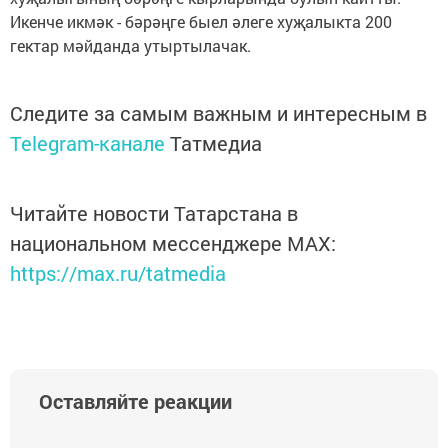
Икенче икмәк - бәрәңге быел әлеге хуҗалыкта 200
гектар мәйданда утыртылачак.
Следите за самым важным и интересным в
Telegram-канале
Татмедиа
Читайте новости Татарстана в
национальном мессенджере MАХ:
https://max.ru/tatmedia
Оставляйте реакции