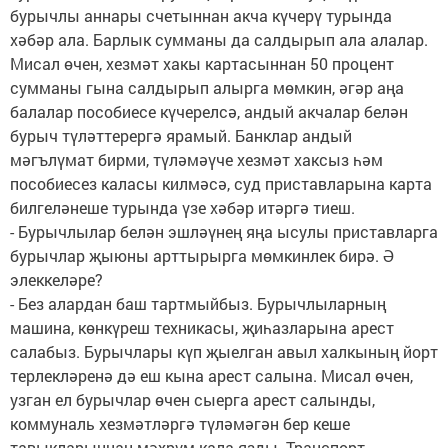
бурычлы аннары счетыннан акча күчерү турында
хәбәр ала. Барлык сумманы да салдырып ала алалар.
Мисал өчен, хезмәт хакы картасыннан 50 процент
сумманы гына салдырып алырга мөмкин, әгәр аңа
балалар пособиесе күчерелсә, андый акчалар белән
бурыч түләттерергә ярамый. Банклар андый
мәгълүмат бирми, түләмәүче хезмәт хаксыз һәм
пособиесез каласы килмәсә, суд приставларына карта
билгеләнеше турында үзе хәбәр итәргә тиеш.
- Бурычлылар белән эшләүнең яңа ысулы приставларга
бурычлар җыюны арттырырга мөмкинлек бирә. Ә
элеккеләре?
- Без алардан баш тартмыйбыз. Бурычлыларның
машина, көнкүреш техникасы, җиһазларына арест
салабыз. Бурычлары күп җыелган авыл халкының йорт
терлекләренә дә еш кына арест салына. Мисал өчен,
узган ел бурычлар өчен сыерга арест салынды,
коммуналь хезмәтләргә түләмәгән бер кеше
тавыкларыннан мәхрүм кала язды. Транспорт