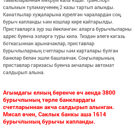
салымын түләмәүченең 2 казы тартып алынды.
Канатлылар хуҗаларына күрелгән чаралардан соң,
бурыч капланды һәм кошлар кире кайтарылды.
Приставларга зур эш йөкләнгән: аларга бурычлыларны
адрес буенча эзләргә туры килә. Тиздән әлеге кәгазь
боткасыннан арыначаклар, приставлар
бурычлыларның счетлары һәм карталары булган
банклар белән эшли башлаячак. Соңгыларының
приставлар гаризасы буенча акчалары автомат
салдырып алына.
Агымдагы елның беренче өч аенда 3800
бурычлының төрле банклардагы
счетларыннан акча салдырып алынган.
Мисал өчен, Саклык банкы аша 1614
бурычлының бурычы капланды.