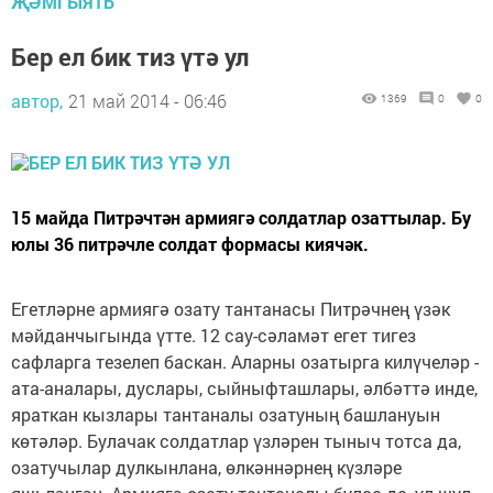
ҖӘМГЫЯТЬ
Бер ел бик тиз үтә ул
автор,
21 май 2014 - 06:46
1369
0
0
15 майда Питрәчтән армиягә солдатлар озаттылар. Бу
юлы 36 питрәчле солдат формасы киячәк.
Егетләрне армиягә озату тантанасы Питрәчнең үзәк
мәйданчыгында үтте. 12 сау-сәламәт егет тигез
сафларга тезелеп баскан. Аларны озатырга килүчеләр -
ата-аналары, дуслары, сыйныфташлары, әлбәттә инде,
яраткан кызлары тантаналы озатуның башлануын
көтәләр. Булачак солдатлар үзләрен тыныч тотса да,
озатучылар дулкынлана, өлкәннәрнең күзләре