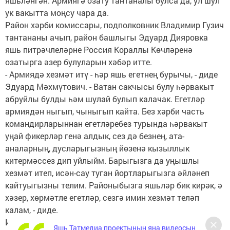
яшьләнгән. Армиягә озату тантаналы булса да, ул шул
ук вакытта моңсу чара да.
Район хәрби комиссары, подполковник Владимир Гузич
тантананы ачып, район башлыгы Эдуард Дияровка
яшь питрәчлеләрне Россия Кораллы Көчләренә
озатырга әзер булуларын хәбәр итте.
- Армиядә хезмәт итү - һәр яшь егетнең бурычы, - диде
Эдуард Мәхмүтович. - Ватан сакчысы булу һәрвакыт
абруйлы булды һәм шулай булып калачак. Егетләр
армиядән ныгып, чыныгып кайта. Без хәрби часть
командирларыннан егетләребез турында һәрвакыт
уңай фикерләр генә алдык, сез дә безнең, ата-
аналарның, дусларыгызның йөзенә кызыллык
китермәссез дип уйлыйм. Барыгызга да уңышлы
хезмәт итеп, исән-сау туган йортларыгызга әйләнеп
кайтуыгызны телим. Районыбызга яшьләр бик кирәк, ә
хәзер, хөрмәтле егетләр, сезгә имин хезмәт теләп
калам, - диде.
Иске Йорт имам-хатыйбы Илфат Вафин, Колай чиркәве
Яшь Татмедиа проектының яңа видеосын