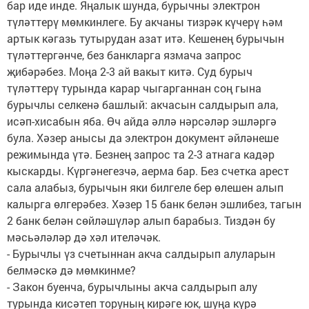
бар иде инде. Яңалык шунда, бурычны электрон
түләттерү мөмкинлеге. Бу акчаны тизрәк күчерү һәм
артык кәгазь тутырудан азат итә. Кешенең бурычын
түләттергәнче, без банкларга язмача запрос
җибәрәбез. Моңа 2-3 ай вакыт китә. Суд бурыч
түләттерү турында карар чыгарганнан соң гына
бурычлы селкенә башлый: акчасын салдырып ала,
исәп-хисабын яба. Өч айда әллә нәрсәләр эшләргә
була. Хәзер анысы да электрон документ әйләнеше
режимында үтә. Безнең запрос та 2-3 атнага кадәр
кыскарды. Күргәнегезчә, аерма бар. Без счетка арест
сала алабыз, бурычын яки билгеле бер өлешен алып
калырга өлгерәбез. Хәзер 15 банк белән эшлибез, тагын
2 банк белән сөйләшүләр алып барабыз. Тиздән бу
мәсьәләләр дә хәл ителәчәк.
- Бурычлы үз счетыннан акча салдырып алуларын
белмәскә дә мөмкинме?
- Закон буенча, бурычлыны акча салдырып алу
турында кисәтеп торуның кирәге юк, шуңа күрә