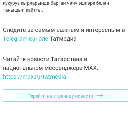
кукуруз кырларында барган чәчү эшләре белән
танышып кайтты.
Следите за самым важным и интересным в
Telegram-канале
Татмедиа
Читайте новости Татарстана в
национальном мессенджере MАХ:
https://max.ru/tatmedia
Перейти на страницу новости