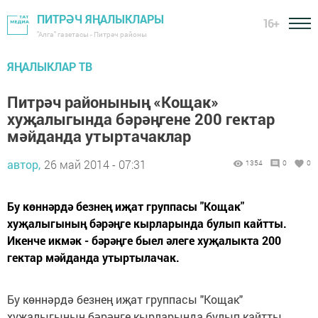
ПИТРӘЧ ЯҢАЛЫКЛАРЫ
16+
"Алга" газетасы - Питрәч районы
ЯҢАЛЫКЛАР ТВ
Питрәч районының «Кощак»
хуҗалыгында бәрәңгене 200 гектар
мәйданда утыртачаклар
автор,
26 май 2014 - 07:31
1354
0
0
Бу көннәрдә безнең иҗат группасы "Кощак"
хуҗалыгының бәрәңге кырларында булып кайтты.
Икенче икмәк - бәрәңге быел әлеге хуҗалыкта 200
гектар мәйданда утыртылачак.
Бу көннәрдә безнең иҗат группасы "Кощак"
хуҗалыгының бәрәңге кырларында булып кайтты.