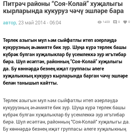
Питрәч районы “Соя-Колай” хуҗалыгы
кырларында кукуруз чәчү эшләре бара
автор,
23 май 2014 - 06:04
1403
0
0
Терлек азыгын мул һәм сыйфатлы итеп әзерләүдә
кукурузның әһәмияте бик зур. Шуңа күрә терлек башы
күбрәк булган хуҗалыклар бу үсемлеккә зур игътибар
бирә. Шул исәптән, районның "Соя-Колай" хуҗалыгы
да. Бу көннәрдә безнең иҗат группасы әлеге
хуҗалыкның кукуруз кырларында барган чәчү эшләре
белән танышып кайтты.
Терлек азыгын мул һәм сыйфатлы итеп әзерләүдә
кукурузның әһәмияте бик зур. Шуңа күрә терлек башы
күбрәк булган хуҗалыклар бу үсемлеккә зур игътибар
бирә. Шул исәптән, районның "Соя-Колай" хуҗалыгы да.
Бу көннәрдә безнең иҗат группасы әлеге хуҗалыкның