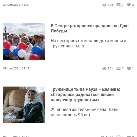
09 мая 2024, 14:41
726
0
2
В Пестрецах прошел праздник ко Дню
Победы
На нем присутствовали дети войны и
труженица тыла
09 мая 2024, 13:13
951
0
1
Труженице тыла Рауза Назмиева:
«Старались радоваться жизни
наперекор трудностям»
29 апреля жительнице села Шали
исполнилось 95 лет