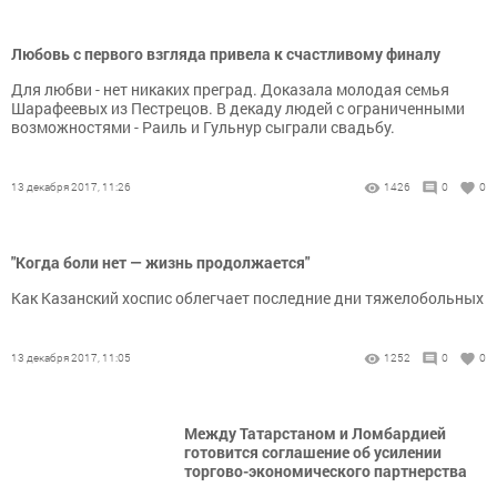
Любовь с первого взгляда привела к счастливому финалу
Для любви - нет никаких преград. Доказала молодая семья
Шарафеевых из Пестрецов. В декаду людей с ограниченными
возможностями - Раиль и Гульнур сыграли свадьбу.
13 декабря 2017, 11:26
1426
0
0
"Когда боли нет — жизнь продолжается"
Как Казанский хоспис облегчает последние дни тяжелобольных
13 декабря 2017, 11:05
1252
0
0
Между Татарстаном и Ломбардией
готовится соглашение об усилении
торгово-экономического партнерства