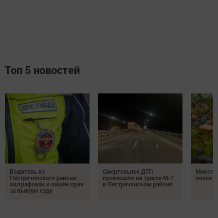
Топ 5 новостей
Водитель из
Смертельное ДТП
Миколог
Пестречинского района
произошло на трассе М-7
поиску 
оштрафован и лишён прав
в Пестречинском районе
за пьяную езду