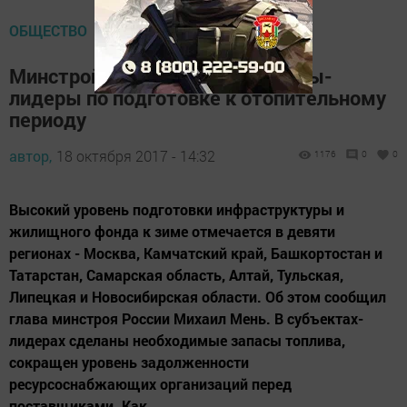
ОБЩЕСТВО
Минстрой России назвал регионы-
лидеры по подготовке к отопительному
периоду
автор,
18 октября 2017 - 14:32
1176
0
0
Высокий уровень подготовки инфраструктуры и
жилищного фонда к зиме отмечается в девяти
регионах - Москва, Камчатский край, Башкортостан и
Татарстан, Самарская область, Алтай, Тульская,
Липецкая и Новосибирская области. Об этом сообщил
глава минстроя России Михаил Мень. В субъектах-
лидерах сделаны необходимые запасы топлива,
сокращен уровень задолженности
ресурсоснабжающих организаций перед
поставщиками. Как...