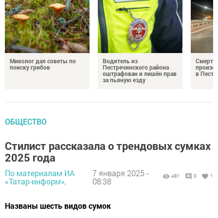
Миколог дал советы по
Водитель из
Смерте
поиску грибов
Пестречинского района
произош
оштрафован и лишён прав
в Пестр
за пьяную езду
ОБЩЕСТВО
Стилист рассказала о трендовых сумках
2025 года
По материалам ИА
7 января 2025 -
481
0
1
«Татар-информ»,
08:38
Названы шесть видов сумок