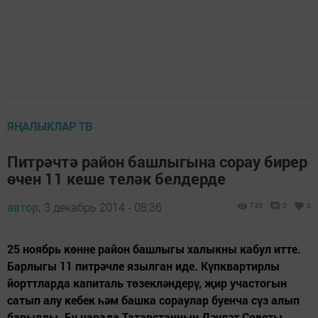
ЯҢАЛЫКЛАР ТВ
Питрәчтә район башлыгына сорау бирер
өчен 11 кеше теләк белдерде
автор,
3 декабрь 2014 - 08:36
740
0
0
25 ноябрь көнне район башлыгы халыкны кабул итте.
Барлыгы 11 питрәчле язылган иде. Күпквартирлы
йорттларда капиталь төзекләндерү, җир участогын
сатып алу кебек һәм башка сораулар буенча сүз алып
барылды. Бу чарада Татарстанның Дәүләт Советы