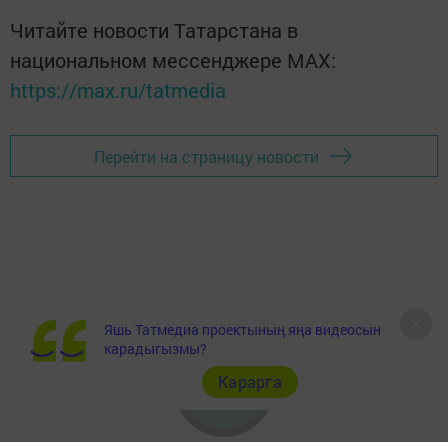
Читайте новости Татарстана в
национальном мессенджере MАХ:
https://max.ru/tatmedia
Перейти на страницу новости
Яшь Татмедиа проектының яңа видеосын
карадыгызмы?
Карарга