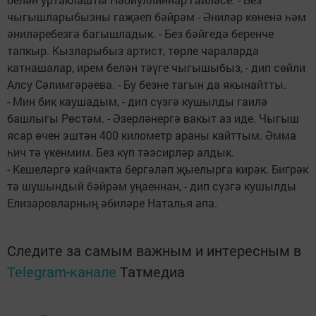
чыгышларыбызны гаҗәеп бәйрәм - Әниләр көненә һәм
әниләребезгә багышладык. - Без бәйгедә беренче
тапкыр. Кызларыбыз артист, төрле чараларда
катнашалар, ирем белән тәүге чыгышыбыз, - дип сөйли
Алсу Сәлимгәрәева. - Бу безне тагын да якынайтты.
- Мин бик каушадым, - дип сүзгә кушылды гаилә
башлыгы Рөстәм. - Әзерләнергә вакыт аз иде. Чыгыш
ясар өчен эштән 400 километр араны кайттым. Әмма
һич тә үкенмим. Без күп тәэсирләр алдык.
- Кешеләргә кайчакта бергәләп җыелырга кирәк. Бигрәк
тә шушындый бәйрәм уңаеннан, - дип сүзгә кушылды
Елизаровларның әбиләре Наталья апа.
Следите за самым важным и интересным в
Telegram-канале
Татмедиа