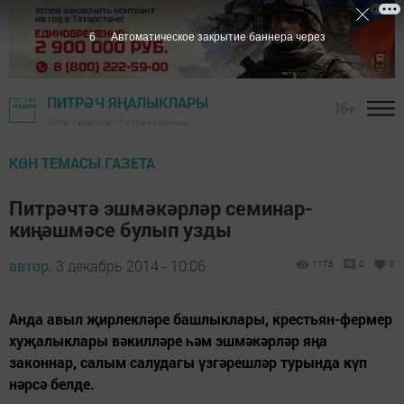
5
Автоматическое закрытие баннера через
ПИТРӘЧ ЯҢАЛЫКЛАРЫ
16+
"Алга" газетасы - Питрәч районы
КӨН ТЕМАСЫ ГАЗЕТА
Питрәчтә эшмәкәрләр семинар-
киңәшмәсе булып узды
автор,
3 декабрь 2014 - 10:06
1178
0
0
Анда авыл җирлекләре башлыклары, крестьян-фермер
хуҗалыклары вәкилләре һәм эшмәкәрләр яңа
законнар, салым салудагы үзгәрешләр турында күп
нәрсә белде.