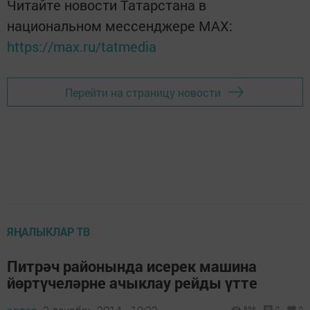
Читайте новости Татарстана в
национальном мессенджере MАХ:
https://max.ru/tatmedia
Перейти на страницу новости
ЯҢАЛЫКЛАР ТВ
Питрәч районында исерек машина
йөртүчеләрне ачыклау рейды үтте
856
0
0