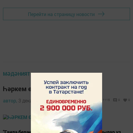
Перейти на страницу новости
МӘДӘНИЯТ
Һәркем өчен иң кадерле җир
автор,
3 декабрь 2014 - 06:16
1115
0
0
"Гаилә белән бергәләп" бәйгесендә катнашучылар үз