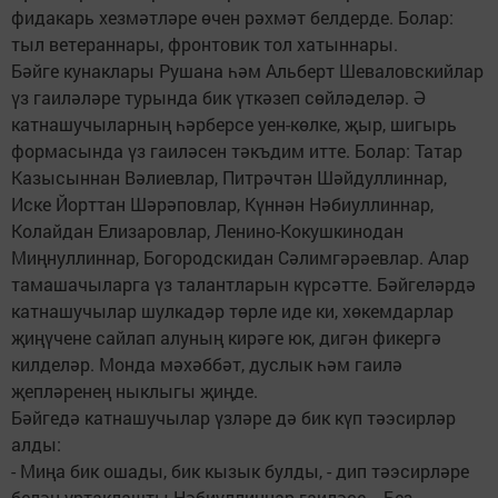
фидакарь хезмәтләре өчен рәхмәт белдерде. Болар:
тыл ветераннары, фронтовик тол хатыннары.
Бәйге кунаклары Рушана һәм Альберт Шеваловскийлар
үз гаиләләре турында бик үткәзеп сөйләделәр. Ә
катнашучыларның һәрберсе уен-көлке, җыр, шигырь
формасында үз гаиләсен тәкъдим итте. Болар: Татар
Казысыннан Вәлиевлар, Питрәчтән Шәйдуллиннар,
Иске Йорттан Шәрәповлар, Күннән Нәбиуллиннар,
Колайдан Елизаровлар, Ленино-Кокушкинодан
Миңнуллиннар, Богородскидан Сәлимгәрәевлар. Алар
тамашачыларга үз талантларын күрсәтте. Бәйгеләрдә
катнашучылар шулкадәр төрле иде ки, хөкемдарлар
җиңүчене сайлап алуның кирәге юк, дигән фикергә
килделәр. Монда мәхәббәт, дуслык һәм гаилә
җепләренең ныклыгы җиңде.
Бәйгедә катнашучылар үзләре дә бик күп тәэсирләр
алды:
- Миңа бик ошады, бик кызык булды, - дип тәэсирләре
белән уртаклашты Нәбиуллиннар гаиләсе. - Без