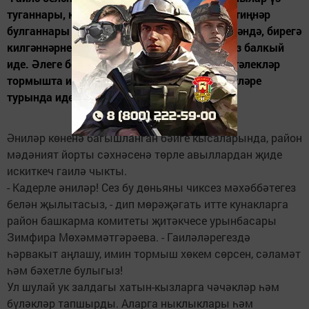
туганнары, кадерле кешеләре, бер-берсенә тиңнәр
булганнары өчен сөенүләре турында сөйләгәндә, бирегә
килгәннәрнең күзләрендә җылылык һәм наз балкый
иде. Әлеге бер-берсенә һич тә ошамаган истәлекләр
тормышта иң мөһим нәрсә - гаилә кыйммәтләре
турында иде.
Әниләр көненә багышланган бәйге кысаларында, район
мәдәният йорты сәхнәсенә төрле авыллардан җиде
искиткеч гаилә чыкты.
- Кадерле әниләр! Сез бу дөньяны чиксез мәхәббәтегез
белән җылытасыз, - дип мөрәҗәгать итте кунакларга
район башкарма комитеты җитәкчесе урынбасары
Зимфира Мөхәммәтгәрәева. - Гаиләләрегездә
һәрвакыт аңлашу, имин тормыш хөкем сөрсен, сәламәт
һәм бәхетле булыгыз!
Ул шулай ук залдагы хатын-кызларга чәчәкләр һәм
бүләкләр тапшырды. Аларга ныклыклары һәм