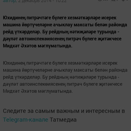
автор,
2 декабрь 2014 - 10:22
Юхидинең питрәчтәге бүлеге хезмәткәрләре исерек
машина йөртүчеләрне ачыклау максаты белән районда
рейд үткәрделәр. Бу рейдның нәтиҗәләре турында -
дәүләт автоинспекөиясенең питрәч бүлеге җитәкчесе
Мидхәт Әхәтов мәглүматында.
Юхидинең питрәчтәге бүлеге хезмәткәрләре исерек
машина йөртүчеләрне ачыклау максаты белән районда
рейд үткәрделәр. Бу рейдның нәтиҗәләре турында -
дәүләт автоинспекөиясенең питрәч бүлеге җитәкчесе
Мидхәт Әхәтов мәглүматында.
Следите за самым важным и интересным в
Telegram-канале
Татмедиа