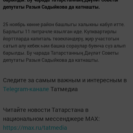
депутаты Разыя Садыйкова да катнашты.
25 ноябрь көнне район башлыгы халыкны кабул итте.
Барлыгы 11 питрәчле язылган иде. Күпквартирлы
йорттларда капиталь төзекләндерү, җир участогын
сатып алу кебек һәм башка сораулар буенча сүз алып
барылды. Бу чарада Татарстанның Дәүләт Советы
депутаты Разыя Садыйкова да катнашты.
Следите за самым важным и интересным в
Telegram-канале
Татмедиа
Читайте новости Татарстана в
национальном мессенджере MАХ:
https://max.ru/tatmedia