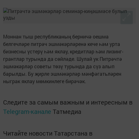
Моннан тыш республиканың берничә оешма
белгечләре питрәч эшмәкәрләренә кече һәм урта
бизнесны үстерү һәм яклау, кредитлар һәм лизинг-
грантлар турында да сөйләде. Шулай ук Питрәчтә
эшмәкәрләр советы төзү турында да сүз алып
барылды. Бу җирле эшмәкәрләр мәнфәгатьләрен
ныграк яклау мөмкинлеге бирәчәк.
Следите за самым важным и интересным в
Telegram-канале
Татмедиа
Читайте новости Татарстана в