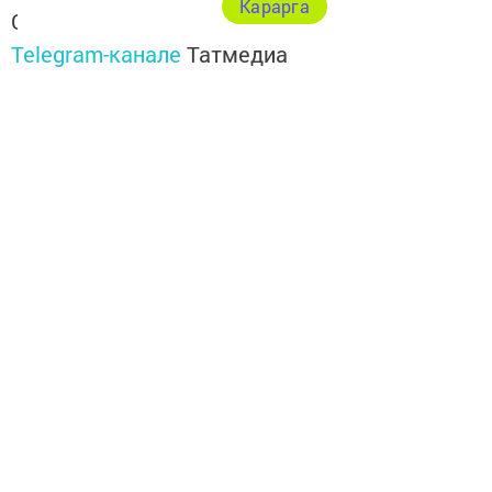
Карарга
Следите за самым важным и интересным в
Telegram-канале
Татмедиа
Читайте новости Татарстана в
национальном мессенджере MАХ:
https://max.ru/tatmedia
Теги:
ТАТМЕДИА
ТАТАР ӘЛИФБАСЫ
Перейти на страницу новости