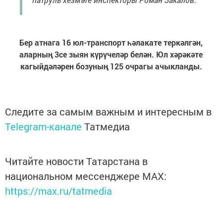
Бер атнага 16 юл-транспорт һәлакате теркәлгән,
аларның 3се зыян күрүчеләр белән. Юл хәрәкәте
кагыйдәләрен бозуның 125 очрагы ачыкланды.
Следите за самым важным и интересным в
Telegram-канале
Татмедиа
Читайте новости Татарстана в
национальном мессенджере MАХ:
https://max.ru/tatmedia