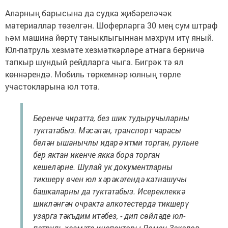
Аларның барысына да судка җибәреләчәк
материаллар төзелгән. Шоферларга 30 мең сум штраф
һәм машина йөртү таныклыгыннан мәхрүм итү яный.
Юл-патруль хезмәте хезмәткәрләре атнага берничә
тапкыр шундый рейдларга чыга. Бигрәк тә ял
көннәрендә. Мобиль төркемнәр юлның төрле
участокларына юл тота.
Беренче чиратта, без шик тудыручыларны
туктатабыз. Мәсәлән, транспорт чарасы
белән ышанычлы идарә итми торган, рульне
бер яктан икенче якка бора торган
кешеләрне. Шулай ук документларны
тикшерү өчен юл хәрәкәтендә катнашучы
башкаларны да туктатабыз. Исереклеккә
шикләнгән очракта алкотестерда тикшерү
узарга тәкъдим итәбез, - дип сөйләде юл-
патруль хезмәте инспекторы Роман Закалов.