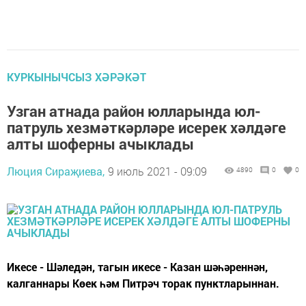
КУРКЫНЫЧСЫЗ ХӘРӘКӘТ
Узган атнада район юлларында юл-
патруль хезмәткәрләре исерек хәлдәге
алты шоферны ачыклады
Люция Сираҗиева,
9 июль 2021 - 09:09
4890
0
0
Икесе - Шәледән, тагын икесе - Казан шәһәреннән,
калганнары Көек һәм Питрәч торак пунктларыннан.