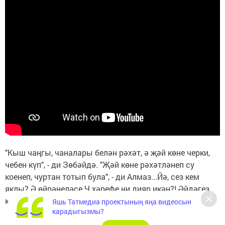
"Кыш чаңгы, чаналары белән рәхәт, ә җәй көне черки,
чебен күп", - ди Зөбәйдә. "Җәй көне рәхәтләнеп су
коенеп, чуртан тотып була", - ди Алмаз...Йә, сез кем
яклы? Ә өйрәнеләсе Ч хәрефе ни дияр икән?! Әйдәгез,
карыйбыз!
Яшь Татмедиа проектының яңа видеосын
карадыгызмы?