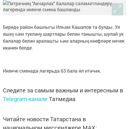
Биредә район башлыгы Илһам Кашапов та булды. Ул
яшәү һәм туклану шартлары белән танышты, шулай ук
балалар белән аралашты һәм аларның кәефләре ничек
икәнен белде.
Икенче сменада лагерьда 63 бала ял итәчәк.
Следите за самым важным и интересным в
Telegram-канале
Татмедиа
Читайте новости Татарстана в
национальном мессенджере MАХ: