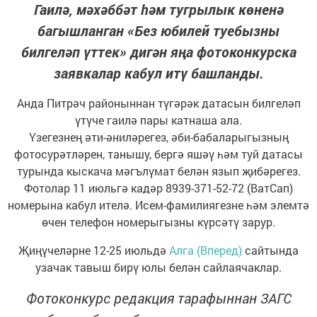
Гаилә, мәхәббәт һәм тугрылык көненә
багышланган «Без юбилей туебызны
билгеләп үттек» дигән яңа фотоконкурска
заявкалар кабул итү башланды.
Анда Питрәч районыннан түгәрәк датасын билгеләп
үтүче гаилә пары катнаша ала.
Үзегезнең әти-әниләрегез, әби-бабаларыгызның
фотосурәтләрен, танышу, бергә яшәү һәм туй датасы
турында кыскача мәгълүмат белән язып җибәрегез.
Фотолар 11 июльгә кадәр 8939-371-52-72 (ВатСап)
номерына кабул ителә. Исем-фамилиягезне һәм элемтә
өчен телефон номерыгызны күрсәтү зарур.
Җиңүчеләрне 12-25 июльдә
Алга (Вперед)
сайтында
узачак тавыш бирү юлы белән сайлаячаклар.
Фотоконкурс редакция тарафыннан ЗАГС