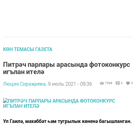
КӨН ТЕМАСЫ ГАЗЕТА
Питрәч парлары арасында фотоконкурс
игълан ителә
Люция Сираҗиева,
9 июль 2021 - 09:36
7098
0
0
Ул Гаилә, мәхәббәт һәм тугрылык көненә багышланган.