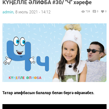
КҮҢЕЛЛЕ ӘЛИФБА #30/ "Ч" хәрефе
admin,
8 июль 2021 - 14:12
726
0
0
Татар әлифбасын балалар белән бергә өйрәнәбез.