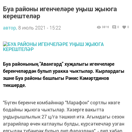
Буа районы игенчеләре уңыш җыюга
керештеләр
автор,
8 июль 2021 - 15:22
3816
0
0
Буа районының "Авангард" хуҗалыгы игенчеләре
беренчеләрдән булып уракка чыктылар. Кырлардагы
эшне Буа районы башлыгы Рәнис Кәмәртдинов
тикшерде.
"Бүген беренче комбайннар "Марафон" сортлы көзге
бодайны җыюга чыктылар. Хәзерге вакытта
уңдырышлылык 27 ц/га тәшкил итә. Агымдагы сезон
аграрийлар өчен катлаулы булды, күрсәткечләр узган
елгыдан түбәнрәк булыр дип фаразлана", - дип хәбәр