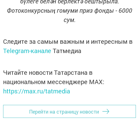
бүлеге белән берлектә оештырыла.
Фотоконкурсның гомуми приз фонды - 6000
сум.
Следите за самым важным и интересным в
Telegram-канале
Татмедиа
Читайте новости Татарстана в
национальном мессенджере MАХ:
https://max.ru/tatmedia
Перейти на страницу новости