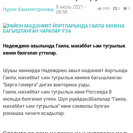
9 июль 2021 -
Нурия Камалетдинова,
3533
0
0
08:58
Надеждино авылында Гаилә, мәхәббәт һәм тугрылык
көнен билгеләп үттеләр.
Шушы көннәрдә Надеждино авыл мәдәният йортында
Гаилә, мәхәббәт һәм тугрылык көненә багышланган
"Бергә гомергә" дигән викторина узды.
Гаилә, мәхәббәт һәм тугрылык көне Россиядә 8
июльдә билгеләп үтелә. Шул уңайдан,бБалалар "Гаилә,
мәхәббәт һәм тугрылык" көне символы булган
ромашка чәчәге ясадылар.