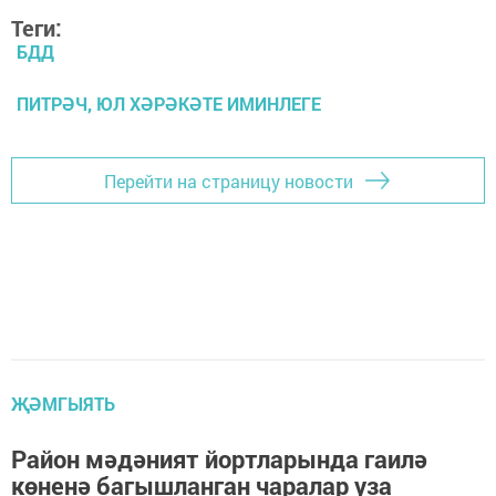
Теги:
БДД
ПИТРӘЧ, ЮЛ ХӘРӘКӘТЕ ИМИНЛЕГЕ
Перейти на страницу новости
ҖӘМГЫЯТЬ
Район мәдәният йортларында гаилә
көненә багышланган чаралар уза