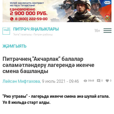
ПИТРӘЧ ЯҢАЛЫКЛАРЫ
16+
"Алга" газетасы - Питрәч районы
ҖӘМГЫЯТЬ
Питрәчнең "Акчарлак" балалар
сәламәтләндерү лагерендә икенче
смена башланды
Ләйсән Мифтахова,
9 июль 2021 - 09:46
3948
0
0
"Рио утравы" - лагерьда икенче смена әнә шулай атала.
Ул 8 июльдә старт алды.