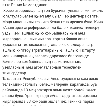
итте Рәнис Кәмәртдинов.
Хәзер аграрийларның төп бурычы - уңышны минималь
югалтулар белән җыеп алу, быел һәр центнер исәптә.
Моңа ышанычлы техника белән генә ирешеп була. Кичә
«Авангард» агрофирмасында балык техника тикшерү
узды һәм ашлык җыю комбайннарының һәм
кырлардан ашлык чыгара торган башка авыл
хуҗалыгы техникасының, ашлык складларының,
ашлык киптерү агрегатларының, ашлык чистарту
машиналарының әзерлек дәрәҗәсе билгеләнде.
Белгечләр комбайннарның герметиклыгын,
узелларның һәм агрегатларның төзеклеген
тикшерделәр.
Татарстан Республикасы Авыл хуҗалыгы һәм азык-
төлек министрлыгы белешмәләренә караганда, Буа
районында 13 мең гектарга якын көзге бодай җыеп
аласы була. Урып-җыюда «Авангард» агрофирмасы
кырларында 33 комбайн эшләячәк. Техника паркы