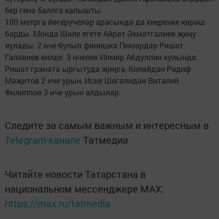
бер генә баллга калышты.
100 метрга йөгерүчеләр арасында да киеренке көрәш
барды. Монда Шәле егете Айрат Әхмәтгалиев җиңү
яулады. 2 нче булып финишка Пимәрдәр Ришат
Галәвиев килде. 3 нчелек Илмир Абдуллин кулында.
Ришат граната ыргытуда җиңсә, Колайдан Рәдиф
Мәҗитов 2 нче урын, Иске Шигалидән Виталий
Филиппов 3 нче урын алдылар.
Следите за самым важным и интересным в
Telegram-канале
Татмедиа
Читайте новости Татарстана в
национальном мессенджере MАХ:
https://max.ru/tatmedia