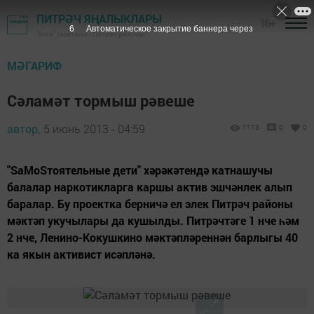
ПИТРӘЧ ЯҢАЛЫКЛАРЫ
16+
5
Автоматическое закрытие баннера через
"Алга" газетасы - Питрәч районы
МӘГАРИФ
Сәламәт тормыш рәвеше
автор,
5 июнь 2013 - 04:59
1113
0
0
"SаМоSтоятельные дети" хәрәкәтендә катнашучы
балалар наркотикларга каршы актив эшчәнлек алып
баралар. Бу проектка берничә ел элек Питрәч районы
мәктәп укучылары да кушылды. Питрәчтәге 1 нче һәм
2 нче, Ленино-Кокушкино мәктәпләреннән барлыгы 40
ка якын активист исәпләнә.