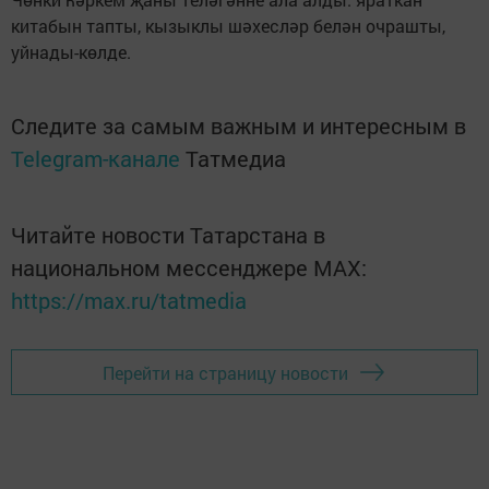
китабын тапты, кызыклы шәхесләр белән очрашты,
уйнады-көлде.
Следите за самым важным и интересным в
Telegram-канале
Татмедиа
Читайте новости Татарстана в
национальном мессенджере MАХ:
https://max.ru/tatmedia
Перейти на страницу новости