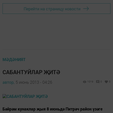
Перейти на страницу новости
МӘДӘНИЯТ
САБАНТУЙЛАР ҖИТӘ
автор,
5 июнь 2013 - 04:26
1019
0
0
Бәйрәм кунаклар җыя 8 июньдә Питрәч район үзәге