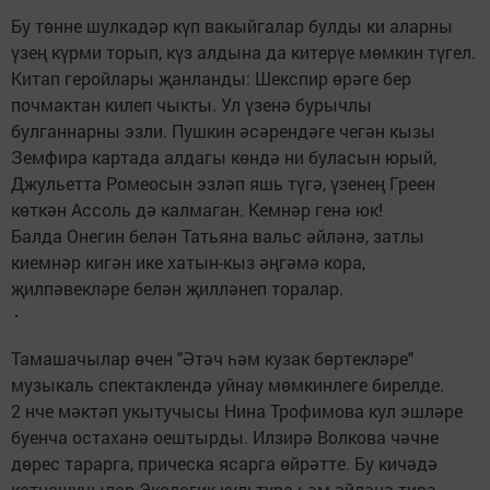
Бу төнне шулкадәр күп вакыйгалар булды ки аларны
үзең күрми торып, күз алдына да китерүе мөмкин түгел.
Китап геройлары җанланды: Шекспир өрәге бер
почмактан килеп чыкты. Ул үзенә бурычлы
булганнарны эзли. Пушкин әсәрендәге чегән кызы
Земфира картада алдагы көндә ни буласын юрый,
Джульетта Ромеосын эзләп яшь түгә, үзенең Греен
көткән Ассоль дә калмаган. Кемнәр генә юк!
Балда Онегин белән Татьяна вальс әйләнә, затлы
киемнәр кигән ике хатын-кыз әңгәмә кора,
җилпәвекләре белән җилләнеп торалар.
Тамашачылар өчен "Әтәч һәм кузак бөртекләре"
музыкаль спектаклендә уйнау мөмкинлеге бирелде.
2 нче мәктәп укытучысы Нина Трофимова кул эшләре
буенча остаханә оештырды. Илзирә Волкова чәчне
дөрес тарарга, прическа ясарга өйрәтте. Бу кичәдә
катнашучылар Экологик культура һәм әйләнә-тирә