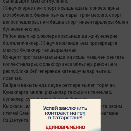
сынашырга мөмкин булачак.
Җиңүчеләрне һәм спорт ярышындагы призерларны
мотоблоклар, бензин пычкылары, триммерлар, спорт
велосипедлары, һәм башка спорт инвентарьлары белән
бүләкләячәкләр.
Район авыл җирлекләре арасында да җиңүчеләрне
билгеләячәкләр. Җиңүче команда һәм призерларга
махсус бүләкләр тапшырылачак.
Концерт программмасында иң яхшы үзешчән сәнгать
коллективлары, фольклор ансамбльләр, район һәм
республика бәйгеләрендә катнашучылар чыгыш
ясаячак.
Бәйрәм вакытында сәүдә рәтләре эшләп торачак.
Кунакларга милли ризыклар тәкъдим итәчәкләр,
бүләкләр, сувенирлар бик күп булачак.
Кыскасы, елга бер килә торган гүзәл бәйрәмгә рәхим
итегез! Сезне бик шәп тамашалар көтә. Һәммәгезне
Сабантуйга чакырып калабыз.