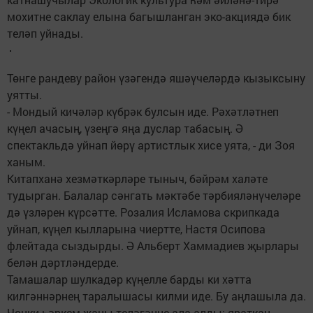
мохитне саклау елына багышланган эко-акциядә бик
теләп уйнады.
Төнге рандеву район үзәгендә яшәүчеләрдә кызыксыну
уятты.
- Мондый кичәләр күбрәк булсын иде. Рәхәтләтнеп
күңел ачасың, үзеңгә яңа дуслар табасың. Ә
спектакльдә уйнап йөрү артистлык хисе уята, - ди Зоя
ханым.
Китапханә хезмәткәрләре тыныч, бәйрәм халәте
тудырган. Балалар сәнгать мәктәбе тәрбияләнүчеләре
дә үзләрен күрсәтте. Розалия Исламова скрипкада
уйнап, күңел кылларына чиертте, Настя Осипова
флейтада сыздырды. Ә Альберт Хаммадиев җырлары
белән дәртләндерде.
Тамашалар шулкадәр күңелле барды ки хәтта
килгәннәрнең таралышасы килми иде. Бу аңлашыла да.
Чөнки һәркем җаны теләгәнне ала алды: яраткан