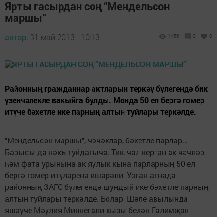
Ярты гасырдан соң “Мендельсон
маршы”
автор,
31 май 2013 - 10:13
1456
0
0
Районның гражданнар актларын теркәү бүлегендә бик
үзенчәлекле вакыйга булды. Монда 50 ел бергә гомер
итүче бәхетле ике парның алтын туйлары теркәлде.
"Мендельсон маршы", чәчәкләр, бәхетле парлар...
Барысы да нәкъ туйдагыча. Тик, чал кергән ак чәчләр
һәм фата урынына ак яулык кына парларның 50 ел
бергә гомер итүләренә ишарәли. Узган атнада
районның ЗАГС бүлегендә шундый ике бәхетле парның
алтын туйлары теркәлде. Болар: Шәле авылында
яшәүче Мәүлия Миннегали кызы белән Галимҗан