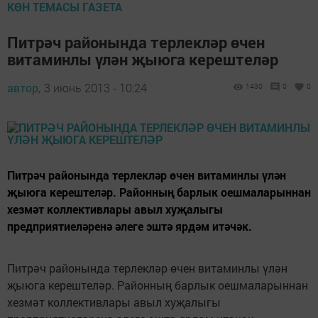
КӨН ТЕМАСЫ ГАЗЕТА
Питрәч районында терлекләр өчен
витаминлы үлән җыюга керештеләр
автор,
3 июнь 2013 - 10:24
1430
0
0
Питрәч районында терлекләр өчен витаминлы үлән
җыюга керештеләр. Районның барлык оешмаларыннан
хезмәт коллективлары авыл хуҗалыгы
предприятиеләренә әлеге эштә ярдәм итәчәк.
Питрәч районында терлекләр өчен витаминлы үлән
җыюга керештеләр. Районның барлык оешмаларыннан
хезмәт коллективлары авыл хуҗалыгы