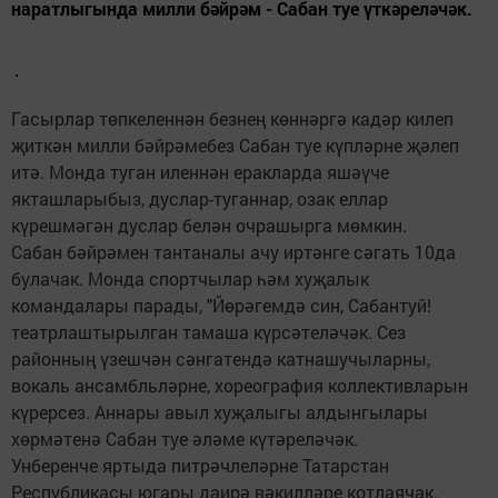
наратлыгында милли бәйрәм - Сабан туе үткәреләчәк.
Гасырлар төпкеленнән безнең көннәргә кадәр килеп
җиткән милли бәйрәмебез Сабан туе күпләрне җәлеп
итә. Монда туган иленнән еракларда яшәүче
якташларыбыз, дуслар-туганнар, озак еллар
күрешмәгән дуслар белән очрашырга мөмкин.
Сабан бәйрәмен тантаналы ачу иртәнге сәгать 10да
булачак. Монда спортчылар һәм хуҗалык
командалары парады, "Йөрәгемдә син, Сабантуй!
театрлаштырылган тамаша күрсәтеләчәк. Сез
районның үзешчән сәнгатендә катнашучыларны,
вокаль ансамбльләрне, хореография коллективларын
күрерсез. Аннары авыл хуҗалыгы алдынгылары
хөрмәтенә Сабан туе әләме күтәреләчәк.
Унберенче яртыда питрәчлеләрне Татарстан
Республикасы югары даирә вәкилләре котлаячак.