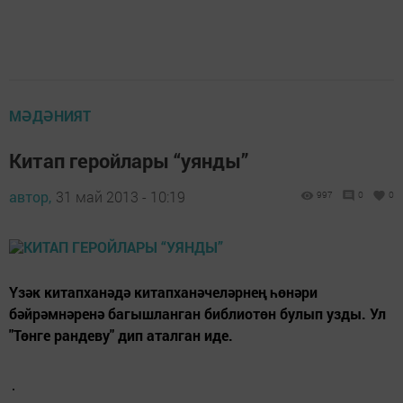
МӘДӘНИЯТ
Китап геройлары “уянды”
автор,
31 май 2013 - 10:19
997
0
0
Үзәк китапханәдә китапханәчеләрнең һөнәри
бәйрәмнәренә багышланган библиотөн булып узды. Ул
"Төнге рандеву" дип аталган иде.