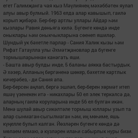
егет Галимҗанга чая кыз Мәүлиянең мәхәббәтен яулап
алуы авыр булмый. 1963 елда алар кавышып, гаилә
корып җибәрә. Бер-бер артлы уллары Айдар һәм
кызлары Равия дөньяга килә. Бүгенге көндә инде
оныклары һәм оныкчыкларына сөенеп яшиләр.
Шундый ук бәхетле парлар - Сания Халик кызы һәм
Рифат Гатаулла улы Әхмәтҗановлар да бүгенге
тормышларыннан канәгать яши.
- Башта авыр булды инде, 5 баланы аякка бастырдык.
Ә хәзер, Алланың биргәненә шөкер, бәхетле картлык
кичерәбез, - ди Сания апа.
Бер-берсен аңлап, бергә эшләп, бер-берен хөрмәт итеп
яшәү үзенекен итә - никахлары 50 ел элек теркәлсә дә,
аларның гаилә коруларына инде 56 ел булган икән.
Менә шулай авыр сикәлтәле тормыш юллары узып та
алар сынмаган-сыгылмаган һәм, иң мөһиме, яшь
күңелле булып калган. Йөзләрен бүгенге көндә дә
мөлаем елмаю, ә күзләрен илаһи сабырлык нуры бизи.