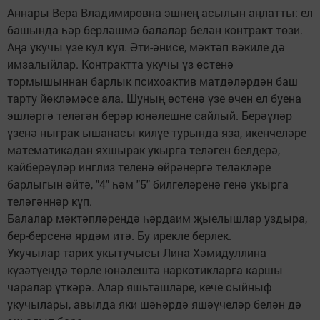
Аннары Вера Владимировна эшнең асылын аңлатты: ел
башында һәр берләшмә балалар белән контракт төзи.
Аңа укучы үзе кул куя. Әти-әнисе, мәктәп вәкиле дә
имзалыйлар. Контрактта укучы үз өстенә
тормышыннан барлык психоактив матдәләрдән баш
тарту йөкләмәсе ала. Шуның өстенә үзе өчен ел буена
эшләргә теләгән берәр юнәлешне сайлый. Берәүләр
үзенә ныграк ышанасы килүе турында яза, икенчеләре
математикадан яхшырак укырга теләген белдерә,
кайберәүләр инглиз теленә өйрәнергә теләкләре
барлыгын әйтә, "4" һәм "5" билгеләренә генә укырга
теләгәннәр күп.
Балалар мәктәпләрендә һәрдаим җыелышлар уздыра,
бер-берсенә ярдәм итә. Бу ирекле берлек.
Укучылар тарих укытучысы Лина Хәмидуллина
күзәтүендә төрле юнәлештә наркотикларга каршы
чаралар үткәрә. Алар яшьтәшләре, кече сыйныф
укучылары, авылда яки шәһәрдә яшәүчеләр белән дә