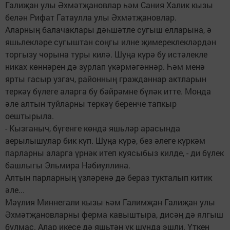
Галиҗан улы Әхмәтҗановлар һәм Сания Халик кызы
белән Рифат Гатаулла улы Әхмәтҗановлар.
Аларның балачаклары дәһшәтле сугыш елларына, ә
яшьлекләре сугыштан соңгы илне җимереклекләрдән
торгызу чорына туры килә. Шуңа күрә бу истәлекле
никах көннәрен дә зурлап үкәрмәгәннәр. Һәм менә
ярты гасыр узгач, районның гражданнар актларын
теркәү бүлеге аларга бу бәйрәмне бүләк итте. Монда
әле алтын туйларны теркәү беренче тапкыр
оештырыла.
- Кызганыч, бүгенге көндә яшьләр арасында
аерылышулар бик күп. Шуңа күрә, без әлеге күркәм
парларны аларга үрнәк итеп куясыбыз килде, - ди бүлек
башлыгы Эльмира Нәбиуллина.
Алтын парларның үзләренә дә бераз тукталып китик
әле...
Мәүлия Миннегали кызы һәм Галимҗан Галиҗан улы
Әхмәтҗановларны ферма кавыштыра, дисәң дә ялгыш
булмас. Алар икесе дә яшьтән үк шунда эшли. Үткен