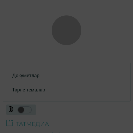
Докуметлар
Төрле темалар