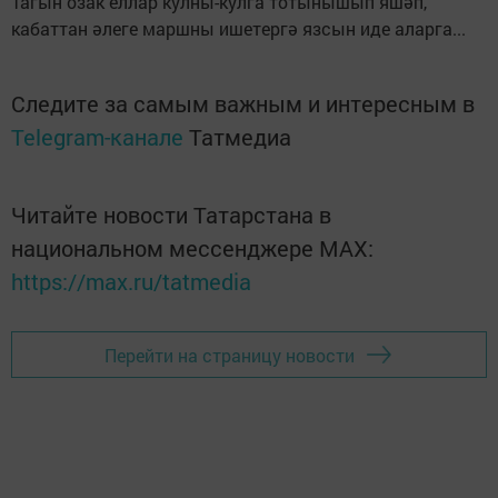
Тагын озак еллар кулны-кулга тотынышып яшәп,
кабаттан әлеге маршны ишетергә язсын иде аларга...
Следите за самым важным и интересным в
Telegram-канале
Татмедиа
Читайте новости Татарстана в
национальном мессенджере MАХ:
https://max.ru/tatmedia
Перейти на страницу новости