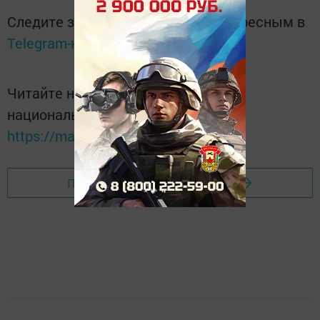
Следите за самым важным и интересным в
Telegram-канале
Татмедиа
Читайте новости Татарстана в
национальном мессенджере MАХ:
https://max.ru/tatmedia
Перейти на страницу новости