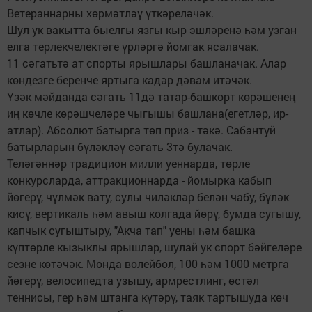
Ветераннарны хөрмәтләү үткәреләчәк.
Шул ук вакытта быелгы язгы кыр эшләренә һәм узган
елга терлекчелектәге үрләргә йомгак ясалачак.
11 сәгатьтә ат спорты ярышлары башланачак. Алар
көндезге беренче яртыга кадәр дәвам итәчәк.
Үзәк мәйданда сәгать 11дә татар-башкорт көрәшенең
иң көчле көрәшчеләре чыгышы башлана(егетләр, ир-
атлар). Абсолют батырга төп приз - тәкә. Сабантуй
батырларын бүләкләү сәгать 3тә булачак.
Теләгәннәр традицион милли уеннарда, төрле
конкурсларда, аттракционнарда - йомырка кабып
йөгерү, чүлмәк вату, сулы чиләкләр белән чабу, бүләк
кисү, вертикаль һәм авыш колгада йөрү, бумда сугышу,
капчык сугыштыру, "Акча тап" уены һәм башка
күптөрле кызыклы ярышлар, шулай ук спорт бәйгеләре
сезне көтәчәк. Монда волейбол, 100 һәм 1000 метрга
йөгерү, велосипедта узышу, армрестлинг, өстәл
теннисы, гер һәм штанга күтәрү, таяк тартышуда көч