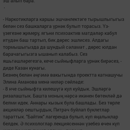
эш алып бара.
- Наркотикларга каршы эшчәнлектәге тырышлыгыгыз
белән сез башкаларга үрнәк булып торасыз. Үз-
үзегезне җимерү, ягъни психоактив матдәләр кабул
итүдән баш тартып, бик дөрес эшлисез. Алдагы
тормышыгызда да шундый сәламәт , дөрес юлдан
барачагыгызга ышанып калабыз. Сез
яшьтәшләрегезгә, кече сыйныфларга үрнәк бирәсез, -
диде Казан кунагы.
Безнең белән әңгәмә вакытында проектта катнашучы
Элина Аманова менә ниләр сөйләде:
- 8 нче сыйныфта килешүгә кул куйдык. Эшләргә
ризалаштык. Башта моның нәрсә икәнен бөтенләй дә
белми идек. Аннары кызык була башлады. Без төрле
акцияләр оештырдык, Питрәч буйлап буклетлар
тараттык. "Байтик" лагеренда булып, күп яңалыклар
белдек. Ә психологлар лекциясеннән үзебез өчен күп