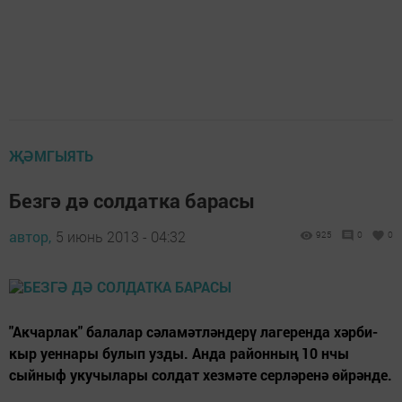
ҖӘМГЫЯТЬ
Безгә дә солдатка барасы
автор,
5 июнь 2013 - 04:32
925
0
0
"Акчарлак" балалар сәламәтләндерү лагеренда хәрби-
кыр уеннары булып узды. Анда районның 10 нчы
сыйныф укучылары солдат хезмәте серләренә өйрәнде.