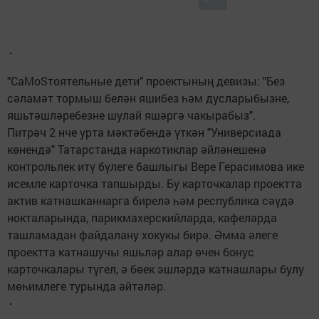
"СаМоSтоятельные дети" проектының девизы: "Без
сәламәт тормыш белән яшибез һәм дусларыбызне,
яшьтәшләребезне шулай яшәргә чакырабыз".
Питрәч 2 нче урта мәктәбендә үткән "Универсиада
көнендә" Татарстанда наркотиклар әйләнешенә
контрольлек итү бүлеге башлыгы Вере Герасимова ике
исемле карточка тапшырды. Бу карточкалар проектта
актив катнашканнарга бирелә һәм республика сәүдә
нокталарында, парикмахерскийларда, кафеларда
ташламадан файдалану хокукы бирә. Әмма әлеге
проектта катнашучы яшьләр алар өчен бонус
карточкалары түгел, ә бөек эшләрдә катнашлары булу
мөһимлеге турында әйтәләр.