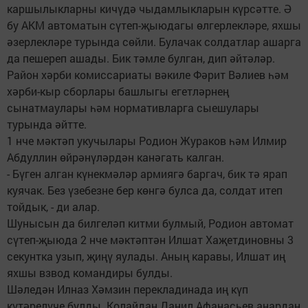
каршылыкларны кичүдә чыдамлыкларын күрсәтте. Ә
бу АКМ автоматын сүтеп-җыюдагы өлгерлекләре, яхшы
әзерлекләре турында сөйли. Булачак солдатлар ашарга
да пешереп ашады. Бик тәмле булган, дип әйтәләр.
Район хәрби комиссариаты вәкиле Фәрит Вәлиев һәм
хәрби-кыр сборлары башлыгы егетләрнең
сынатмаулары һәм нормативларга сыешулары
турында әйтте.
1 нче мәктәп укучылары Родион Жураков һәм Илмир
Абдуллин өйрәнүләрдән канәгать калган.
- Бүген алган күнекмәләр армиягә баргач, бик тә ярап
куячак. Без үзебезне бер көнгә булса да, солдат итеп
тойдык, - ди алар.
Шунысын да билгеләп китми булмый, Родион автомат
сүтеп-җыюда 2 нче мәктәптән Илшат Хаҗетдиновны 3
секунтка узып, җиңү яулады. Аның каравы, Илшат иң
яхшы взвод командиры булды.
Шәледән Илназ Хәмзин перекладинада иң күп
күтәрелүче булды. Колайдан Данил Афанасьев аңардан