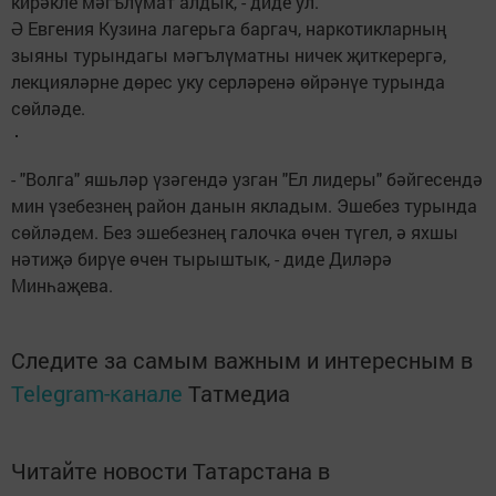
кирәкле мәгълүмат алдык, - диде ул.
Ә Евгения Кузина лагерьга баргач, наркотикларның
зыяны турындагы мәгълүматны ничек җиткерергә,
лекцияләрне дөрес уку серләренә өйрәнүе турында
сөйләде.
- "Волга" яшьләр үзәгендә узган "Ел лидеры" бәйгесендә
мин үзебезнең район данын якладым. Эшебез турында
сөйләдем. Без эшебезнең галочка өчен түгел, ә яхшы
нәтиҗә бирүе өчен тырыштык, - диде Диләрә
Минһаҗева.
Следите за самым важным и интересным в
Telegram-канале
Татмедиа
Читайте новости Татарстана в