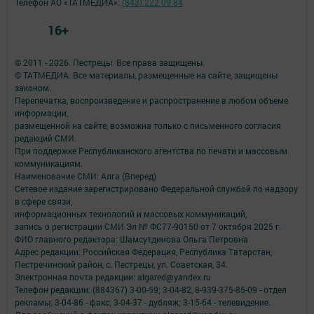
Телефон АО «ТАТМЕДИА»:
(843) 222 09 84
16+
© 2011 - 2026. Пестрецы. Все права защищены.
© ТАТМЕДИА. Все материалы, размещенные на сайте, защищены
законом.
Перепечатка, воспроизведение и распространение в любом объеме
информации,
размещенной на сайте, возможна только с письменного согласия
редакций СМИ.
При поддержке Республиканского агентства по печати и массовым
коммуникациям.
Наименование СМИ: Алга (Вперед)
Сетевое издание зарегистрировано Федеральной службой по надзору
в сфере связи,
информационных технологий и массовых коммуникаций,
запись о регистрации СМИ Эл № ФС77-90150 от 7 октября 2025 г.
ФИО главного редактора: Шамсутдинова Ольга Петровна
Адрес редакции: Российская Федерация, Республика Татарстан,
Пестречинский район, с. Пестрецы, ул. Советская, 34.
Электронная почта редакции: algared@yandex.ru
Телефон редакции: (884367) 3-00-59; 3-04-82, 8-939-375-85-09 - отдел
рекламы; 3-04-86 - факс; 3-04-37 - дубляж; 3-15-64 - телевидение.