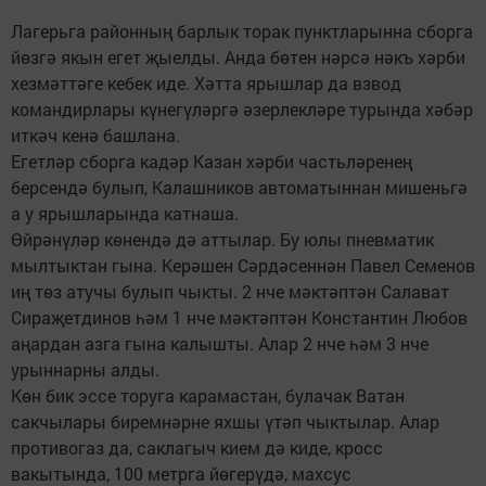
Лагерьга районның барлык торак пунктларынна сборга
йөзгә якын егет җыелды. Анда бөтен нәрсә нәкъ хәрби
хезмәттәге кебек иде. Хәтта ярышлар да взвод
командирлары күнегүләргә әзерлекләре турында хәбәр
иткәч кенә башлана.
Егетләр сборга кадәр Казан хәрби частьләренең
берсендә булып, Калашников автоматыннан мишеньгә
а у ярышларында катнаша.
Өйрәнүләр көнендә дә аттылар. Бу юлы пневматик
мылтыктан гына. Керәшен Сәрдәсеннән Павел Семенов
иң төз атучы булып чыкты. 2 нче мәктәптән Салават
Сираҗетдинов һәм 1 нче мәктәптән Константин Любов
аңардан азга гына калышты. Алар 2 нче һәм 3 нче
урыннарны алды.
Көн бик эссе торуга карамастан, булачак Ватан
сакчылары биремнәрне яхшы үтәп чыктылар. Алар
противогаз да, саклагыч кием дә киде, кросс
вакытында, 100 метрга йөгерүдә, махсус