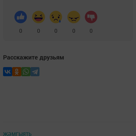
0
0
0
0
0
Расскажите друзьям
ҖӘМГЫЯТЬ