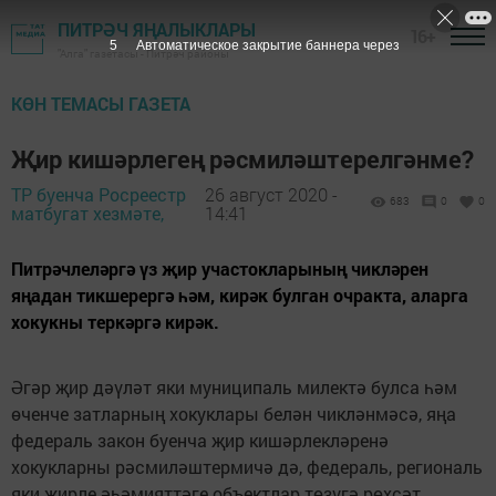
ПИТРӘЧ ЯҢАЛЫКЛАРЫ
16+
4
Автоматическое закрытие баннера через
"Алга" газетасы - Питрәч районы
КӨН ТЕМАСЫ ГАЗЕТА
Җир кишәрлегең рәсмиләштерелгәнме?
ТР буенча Росреестр
26 август 2020 -
683
0
0
матбугат хезмәте,
14:41
Питрәчлеләргә үз җир участокларының чикләрен
яңадан тикшерергә һәм, кирәк булган очракта, аларга
хокукны теркәргә кирәк.
Әгәр җир дәүләт яки муниципаль милектә булса һәм
өченче затларның хокуклары белән чикләнмәсә, яңа
федераль закон буенча җир кишәрлекләренә
хокукларны рәсмиләштермичә дә, федераль, региональ
яки җирле әһәмияттәге объектлар төзүгә рөхсәт