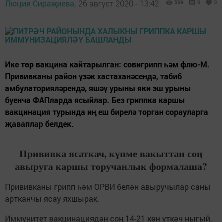
Люция Сираҗиева,
26 август 2020 - 13:42
569
0
0
Ике төр вакцина кайтарылган: совигрипп һәм флю-М.
Прививканы район үзәк хастаханәсендә, табиб
амбулаторияләрендә, яшәү урыны яки эш урыны
буенча ФАПларда ясыйлар. Без гриппка каршы
вакцинация турында иң еш бирелә торган сорауларга
җаваплар белдек.
Прививка ясаткач, күпме вакыттан соң
авыруга каршы торучанлык формалаша?
Прививканы грипп һәм ОРВИ белән авыручылар саны
артканчы ясау яхшырак.
Иммунитет вакцинациядән соң 14-21 көн үткәч ныгый.