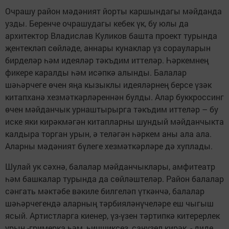
Очрашу район мәдәният йорты каршындагы мәйданда
узды. Беренче очрашудагы кебек үк, бу юлы да
архитектор Владислав Куликов башта проект турында
җентекләп сөйләде, аннары кунаклар үз сорауларын
бирделәр һәм идеяләр тәкъдим иттеләр. Һәркемнең
фикере каралды һәм исәпкә алынды. Балалар
шәһәрчеге өчен яңа кызыклы идеяләрнең берсе үзәк
китапханә хезмәткәрләреннән булды. Алар буккроссинг
өчен мәйданчык урнаштырырга тәкъдим иттеләр – бу
иске яки кирәкмәгән китапларны шундый мәйданчыкта
калдыра торган урын, ә теләгән һәркем аны ала ала.
Аларны мәдәният бүлеге хезмәткәрләре дә хуплады.
Шулай ук сәхнә, балалар мәйданчыклары, амфитеатр
һәм башкалар турында да сөйләштеләр. Район балалар
сәнгать мәктәбе вәкиле билгеләп үткәнчә, балалар
шәһәрчегендә аларның тәрбияләнүчеләре еш чыгыш
ясый. Артистларга киенер, үз-үзен тәртипкә китерерлек
урын -гримерка һәм, һичшиксез, санузел кирәк, - диде