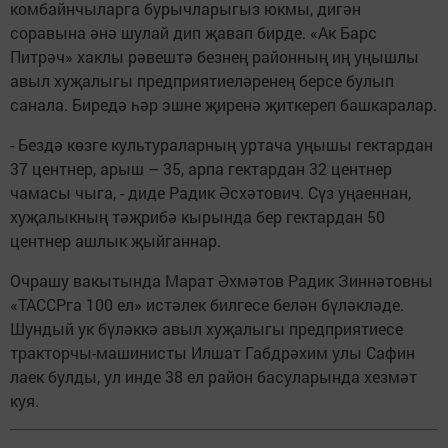
комбайнчыларга бурычларыгыз юкмы, дигән
соравына әнә шулай дип җавап бирде. «Ак Барс
Питрәч» хаклы рәвештә безнең районның иң уңышлы
авыл хуҗалыгы предприятиеләренең берсе булып
санала. Биредә һәр эшне җиренә җиткереп башкаралар.
- Бездә көзге культураларның уртача уңышы гектардан
37 центнер, арыш – 35, арпа гектардан 32 центнер
чамасы чыга, - диде Радик Әсхәтович. Сүз уңаеннан,
хуҗалыкның тәҗрибә кырында бер гектардан 50
центнер ашлык җыйганнар.
Очрашу вакытында Марат Әхмәтов Радик Зиннәтовны
«ТАССРга 100 ел» истәлек билгесе белән бүләкләде.
Шундый ук бүләккә авыл хуҗалыгы предприятиесе
тракторчы-машинисты Илшат Габдрәхим улы Сафин
лаек булды, ул инде 38 ел район басуларында хезмәт
куя.