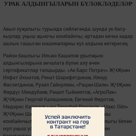
УРАК АЛДЫНГЫЛАРЫН БҮЛӘКЛӘДЕЛӘР
Авыл хуҗалыгы турында сөйләгәндә, шунда ук басу-
кырлар, уңыш җыючы комбайнчы, иртәдән кичкә кадәр
ашлык ташыган машиналарны күз алдына китерәсең.
Район башлыгы Илһам Кашапов урыпҗыю
алдынгыларына акчалата бүләк алу өчен
сертификатлар тапшырды. «Ак Барс Питрәч» ҖЧҖнән
Илфат Әхмәтов, Ренат Шәрәфетдинов, Илнур
Фәсхетдинов, Рузил Гайнуллин, «Рацин-Шәле» ҖЧҖнән
Фәрдүс Миндубаев, Рәшит Гыйниятов, «АгроЛак»
ҖЧҖнән Георгий Калашников, Евгений Федотов,
Мөдәрис Кәримов һәм Тимофей Романов, «Макс Ойл»
ҖЧҖнән Шамил Гыйләҗев районның иң яхшы
комбайнчылары исемлегендә. Алар тырышлыгы белән
мул уңыш үстерелде, алар көче белән ул бүген
басулардан җыеп алына.