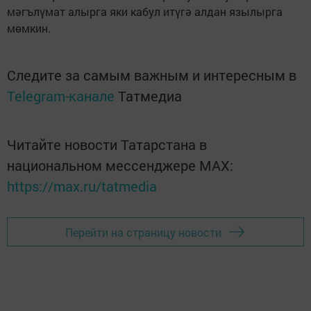
мәгълүмат алырга яки кабул итүгә алдан язылырга
мөмкин.
Следите за самым важным и интересным в
Telegram-канале
Татмедиа
Читайте новости Татарстана в
национальном мессенджере MАХ:
https://max.ru/tatmedia
Перейти на страницу новости