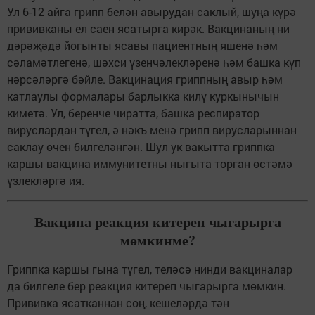
Ул 6-12 айга грипп белән авырудан саклый, шуңа күрә
прививканы ел саен ясатырга кирәк. Вакцинаның ни
дәрәҗәдә йогынты ясавы пациентның яшенә һәм
сәламәтлегенә, шәхси үзенчәлекләренә һәм башка күп
нәрсәләргә бәйле. Вакцинация гриппның авыр һәм
катлаулы формалары барлыкка килү куркынычын
киметә. Ул, беренче чиратта, башка респиратор
вируслардан түгел, ә нәкъ менә грипп вирусларыннан
саклау өчен билгеләнгән. Шул ук вакытта гриппка
каршы вакцина иммунитетны ныгыта торган өстәмә
үзлекләргә ия.
Вакцина реакция китереп чыгарырга
мөмкинме?
Гриппка каршы гына түгел, теләсә нинди вакциналар
да билгеле бер реакция китереп чыгарырга мөмкин.
Прививка ясатканнан соң, кешеләрдә тән