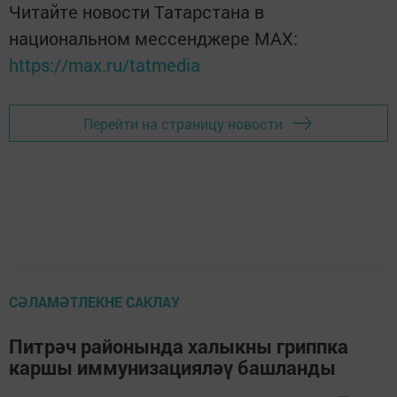
Читайте новости Татарстана в
национальном мессенджере MАХ:
https://max.ru/tatmedia
Перейти на страницу новости
СӘЛАМӘТЛЕКНЕ САКЛАУ
Питрәч районында халыкны гриппка
каршы иммунизацияләү башланды