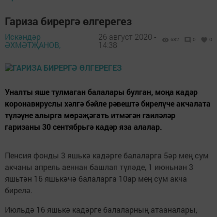
Гариза бирергә өлгерегез
Искәндәр
26 август 2020 -
632
0
0
ӘХМӘТҖАНОВ,
14:38
Уналты яше тулмаган балалары булган, моңа кадәр
коронавируслы хәлгә бәйле рәвештә бирелүче акчалата
түләүне алырга мөрәҗәгать итмәгән гаиләләр
гаризаны 30 сентябрьгә кадәр яза алалар.
Пенсия фонды 3 яшькә кадәрге балаларга 5әр мең сум
акчаны апрель аеннан башлап түләде, 1 июньнән 3
яшьтән 16 яшькәчә балаларга 10ар мең сум акча
бирелә.
Июльдә 16 яшькә кадәрге балаларның атааналары,