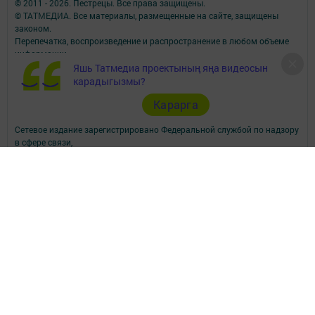
© 2011 - 2026. Пестрецы. Все права защищены.
© ТАТМЕДИА. Все материалы, размещенные на сайте, защищены
законом.
Перепечатка, воспроизведение и распространение в любом объеме
информации,
размещенной на сайте, возможна только с письменного согласия
Яшь Татмедиа проектының яңа видеосын
редакций СМИ.
карадыгызмы?
При поддержке Республиканского агентства по печати и массовым
Карарга
коммуникациям.
Наименование СМИ: Алга (Вперед)
Сетевое издание зарегистрировано Федеральной службой по надзору
в сфере связи,
информационных технологий и массовых коммуникаций,
запись о регистрации СМИ Эл № ФС77-90150 от 7 октября 2025 г.
ФИО главного редактора: Шамсутдинова Ольга Петровна
Адрес редакции: Российская Федерация, Республика Татарстан,
Пестречинский район, с. Пестрецы, ул. Советская, 34.
Электронная почта редакции: algared@yandex.ru
Телефон редакции: (884367) 3-00-59; 3-04-82, 8-939-375-85-09 - отдел
рекламы; 3-04-86 - факс; 3-04-37 - дубляж; 3-15-64 - телевидение.
Для сообщений о фактах коррупции algared@yandex.ru
Учредитель СМИ: АО «ТАТМЕДИА»
Антикоррупционная политика
АО «ТАТМЕДИА» использует «cookie»
для персонализации сервисов и