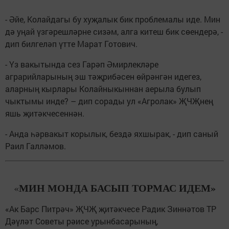
- Әйе, Колайдагы бу хуҗалык бик проблемалы иде. Мин
дә уңай үзгәрешләрне сизәм, алга китеш бик сөендерә, -
дип билгеләп үтте Марат Готович.
- Үз вакытында сез Гарәп Әмирлекләре
аграрийларының эш тәҗрибәсен өйрәнгән идегез,
аларның кырлары Колайныкыннан аерыла булып
чыктымы инде? – дип сорады ул «Агролак» ҖЧҖнең
яшь җитәкчесеннән.
- Анда һәрвакыт корылык, бездә яхшырак, - дип саный
Раил Галләмов.
МИН МОНДА БАСЫП ТОРМАС ИДЕМ»
«
«Ак Барс Питрәч» ҖЧҖ җитәкчесе Радик Зиннәтов ТР
Дәүләт Советы рәисе урынбасарының,