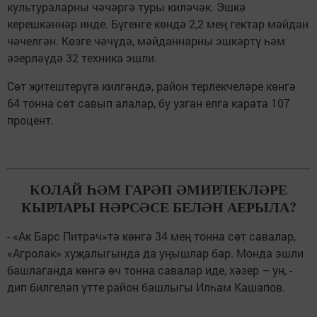
культураларны чәчәргә туры киләчәк. Эшкә
керешкәннәр инде. Бүгенге көндә 2,2 мең гектар мәйдан
чәчелгән. Көзге чәчүдә, мәйданнарны эшкәртү һәм
әзерләүдә 32 техника эшли.
Сөт җитештерүгә килгәндә, район терлекчеләре көнгә
64 тонна сөт савып алалар, бу узган елга карата 107
процент.
КОЛАЙ ҺӘМ ГАРӘП ӘМИРЛЕКЛӘРЕ
КЫРЛАРЫ НӘРСӘСЕ БЕЛӘН АЕРЫЛА?
- «Ак Барс Питрәч»тә көнгә 34 мең тонна сөт савалар,
«Агролак» хуҗалыгында да уңышлар бар. Монда эшли
башлаганда көнгә өч тонна савалар иде, хәзер – ун, -
дип билгеләп үтте район башлыгы Илһам Кашапов.