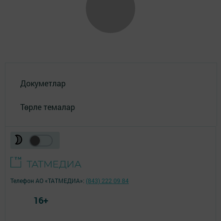
Докуметлар
Төрле темалар
Телефон АО «ТАТМЕДИА»:
(843) 222 09 84
16+