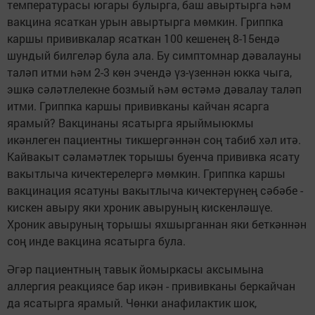
температурасы югары булырга, баш авыртырга һәм
вакцина ясаткан урын авыртырга мөмкин. Гриппка
каршы прививкалар ясаткан 100 кешенең 8-15ендә
шундый билгеләр була ала. Бу симптомнар дәвалауны
таләп итми һәм 2-3 көн эчендә үз-үзеннән юкка чыга,
эшкә сәләтлелекне бозмый һәм өстәмә дәвалау таләп
итми. Гриппка каршы прививканы кайчан ясарга
ярамый? Вакцинаны ясатырга ярыймыюкмы
икәнлеген пациентны тикшергәннән соң табиб хәл итә.
Кайвакыт сәламәтлек торышы буенча прививка ясату
вакытлыча кичектерелергә мөмкин. Гриппка каршы
вакцинация ясатуны вакытлыча кичектерүнең сәбәбе -
кискен авыру яки хроник авыруның кискенләшүе.
Хроник авыруның торышы яхшырганнан яки беткәннән
соң инде вакцина ясатырга була.
Әгәр пациентның тавык йомыркасы аксымына
аллергия реакциясе бар икән - прививканы беркайчан
да ясатырга ярамый. Чөнки анафилактик шок,