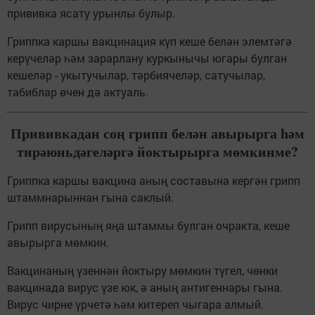
прививка ясату урынлы булыр.
Гриппка каршы вакцинация күп кеше белән элемтәгә
керүчеләр һәм зарарлану куркынычы югары булган
кешеләр - укытучылар, тәрбиячеләр, сатучылар,
табиблар өчен дә актуаль.
Прививкадан соң грипп белән авырырга һәм
тирәюньдәгеләргә йоктырырга мөмкинме?
Гриппка каршы вакцина аның составына кергән грипп
штаммнарыннан гына саклый.
Грипп вирусының яңа штаммы булган очракта, кеше
авырырга мөмкин.
Вакцинаның үзеннән йоктыру мөмкин түгел, чөнки
вакцинада вирус үзе юк, ә аның антигеннары гына.
Вирус чирне үрчетә һәм китереп чыгара алмый.