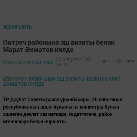
ҖӘМГЫЯТЬ
Питрәч районына эш визиты белән
Марат Әхмәтов килде
26 август 2020 -
Ольга Шәмсетдинова,
727
0
0
14:01
ТР Дәүләт Советы рәисе урынбасары, 20 елга якын
республиканың авыл хуҗалыгы министры булып
эшләгән дәүләт хезмәткәре, гадәттәгечә, район
игенчеләре белән очрашты.