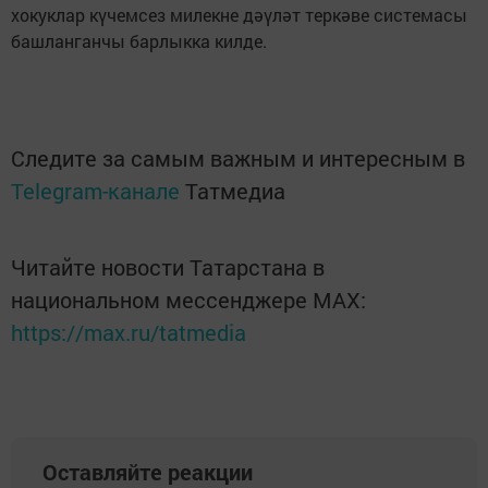
хокуклар күчемсез милекне дәүләт теркәве системасы
башланганчы барлыкка килде.
Следите за самым важным и интересным в
Telegram-канале
Татмедиа
Читайте новости Татарстана в
национальном мессенджере MАХ:
https://max.ru/tatmedia
Оставляйте реакции