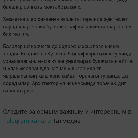
балалар сәнгать мәктәбе вәкиле.
Хезмәткәрләр сәхнәнең зурлыгы турында җентекләп
сорадылар, чөнки бу хореография коллективлары өчен
бик мөһим.
Балалар шәһәрчегендә бәдрәф мәсьәләсе кискен
торды. Владислав Куликов бәдрәфләрнең иске урында
урнашачагын, әмма күпкә уңайлырак булачагын әйтте.
Шулай ук очрашуда катнашучылар Яңа ел
чыршысының кыш көне кайда торачагы турында да
сорадылар. Архитектор ул иске урында торачак, дип
ышандырды.
Следите за самым важным и интересным в
Telegram-канале
Татмедиа