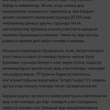
бирергә мөмкиннәр. Ягъни, әгәр сезнең җир
кишәрлегенә хокукыгыз теркәлмәсә, яки Бердәм
дәүләт күчемсез милек реестрында (ЕГРН) җир
чикләренең урнашу урыны турында төгәл
мәгълүматлар булмаса, сезнең участокта мондый
төзелеш башланырга мөмкин. Чөнки бу җир ялгыш
рәвештә ирекле дип кабул ителергә мөмкин.
Мондый очракларны булдырмас өчен, питрәчлеләргә
участокның кадастр номеры буенча чикләр булу-
булмавы турында белергә һәм, кирәк булса, кадастр
инженерларын җәлеп итеп, җир участоклары чикләрен
ачыкларга кирәк. ТР буенча Кадастр палатасы
мәгълүматларына караганда, Татарстанда 122 меңнән
артык участокның чикләре төгәл тасвирланмаган.
Бердәм дәүләт күчемсез милек реестрына кертелмәгән
җир участоклары да бар - мондый участокларның
кадастр номеры юк. Мондый җир кишәрлекләренә