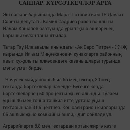
САННАР. КҮРСӘТКЕЧЛӘР АРТА
Эш сәфәре барышында Марат Готович һәм ТР Дәүләт
Советы депутаты Камил Садриев район башлыгы
Илһам Кашапов озатуында урып-җыю эшләренең
барышы белән таныштылар.
Татар Тау Иле авылы янындагы «Ак Барс Питрәч» ҖЧҖ
кырында Илһам Миңнеханович кунакларга районның
авыл хуҗалыгы өлкәсендәге казанышлары турында
мәгълүмат бирде.
- Чәчүлек мәйданнарыбыз 66 мең гектар, 30 мең
гектарда бөртеклеләр чәчелде. Бүгенге көндә
бөртеклеләрнең 50 проценты җыеп алынды. Тулаем
уңыш 46 мең тонна тәшкил итте, уртача уңыш
гектарыннан 31,5 центнер. Көн саен район кырларында
65 ашлык җыю комбайны эшли, - дип сөйләде ул.
Аграрийларга 8,8 мең гектардан артык җиргә көзге