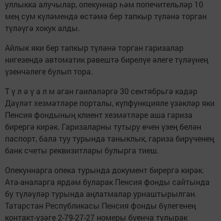
уллыкка алучылар, опекуннар һәм попечительләр 10
мең сум күләмендә өстәмә бер тапкыр түләнә торган
түләүгә хокук алды.
Айлык яки бер тапкыр түләнә торган гаризалар
нигезендә автоматик рәвештә бирелүе әлеге түләүнең
үзенчәлеге булып тора.
Т ү л ә ү а л м аган гаиләләргә 30 сентябрьгә кадәр
Дәүләт хезмәтләре порталы, күпфункцияле үзәкләр яки
Пенсия фондының клиент хезмәтләре аша гариза
бирергә кирәк. Гаризаларны тутыру өчен үзең белән
паспорт, бала туу турында таныклык, гариза бирүченең
банк счеты реквизитлары булырга тиеш.
Опекуннарга опека турында документ бирергә кирәк.
Ата-аналарга ярдәм буларак Пенсия фонды сайтында
бу түләүләр турында аңлатмалар урнаштырылган.
Татарстан Республикасы Пенсия фонды бүлегенең
контакт-үзәге 2-79-27-27 номеры буенча тулырак