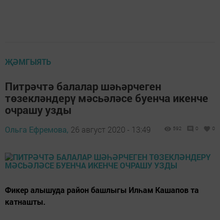
ҖӘМГЫЯТЬ
Питрәчтә балалар шәһәрчеген
төзекләндерү мәсьәләсе буенча икенче
очрашу узды
Ольга Ефремова,
26 август 2020 - 13:49
592
0
0
Фикер алышуда район башлыгы Илһам Кашапов та
катнашты.