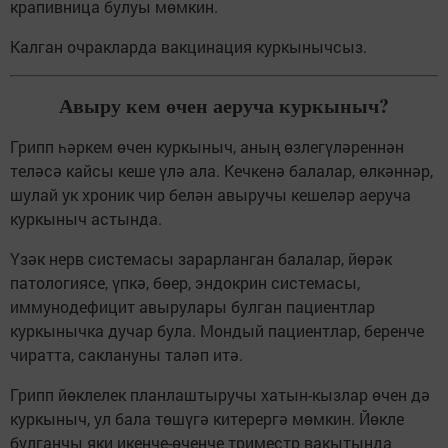
крапивница булуы мөмкин.
Калган очракларда вакцинация куркынычсыз.
Авыру кем өчен аеруча куркыныч?
Грипп һәркем өчен куркыныч, аның өзлегүләреннән
теләсә кайсы кеше үлә ала. Кечкенә балалар, өлкәннәр,
шулай ук хроник чир белән авыручы кешеләр аеруча
куркыныч астында.
Үзәк нерв системасы зарарланган балалар, йөрәк
патологиясе, үпкә, бөер, эндокрин системасы,
иммунодефицит авырулары булган пациентлар
куркынычка дучар була. Мондый пациентлар, беренче
чиратта, саклануны таләп итә.
Грипп йөклелек планлаштыручы хатын-кызлар өчен дә
куркыныч, ул бала төшүгә китерергә мөмкин. Йөкле
булганчы яки икенче-өченче триместр вакытында