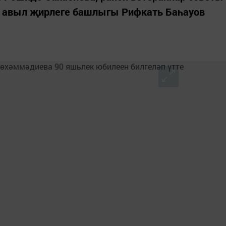
үн авыл җирлеге башлыгы Рифкать Баһауов