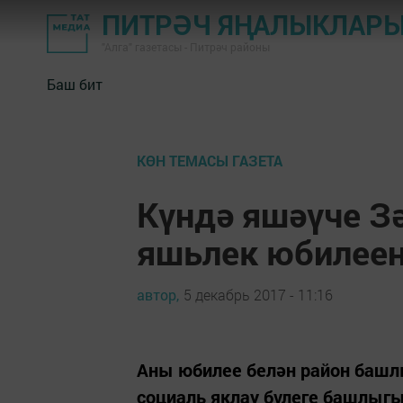
ПИТРӘЧ ЯҢАЛЫКЛАР
"Алга" газетасы - Питрәч районы
Баш бит
КӨН ТЕМАСЫ ГАЗЕТА
Күндә яшәүче З
яшьлек юбилеен
автор,
5 декабрь 2017 - 11:16
Аны юбилее белән район башл
социаль яклау бүлеге башлыгы