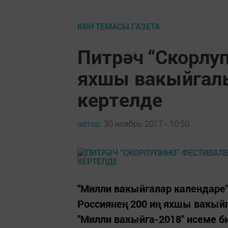
КӨН ТЕМАСЫ ГАЗЕТА
Питрәч “Скорлуп
яхшы вакыйгалы
кертелде
автор,
30 ноябрь 2017 - 10:50
"Милли вакыйгалар календаре":
Россиянең 200 иң яхшы вакыйг
"Милли вакыйга-2018" исеме б