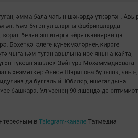
уган, әмма бала чагын шәһәрдә үткәргән. Авы
гән. Һәм бүген ул аларны фабрикаларда
ә, корал белән эш итәргә өйрәткәннәрен дә
рә. Бәхеткә, әлеге күнекмәләрнең кирәге
үгә чыга һәм туган авылына ире янына кайта,
Бүген туксан яшьлек Зәйнура Мөхәммәдиевага
аль хезмәткәр Әнисә Шәрипова булыша, аның
идулина да булгалый. Юбиляр, ишегалдына
үзе башкара. Ул үзенең 90 яшендә дә оптимист
интересным в
Telegram-канале
Татмедиа