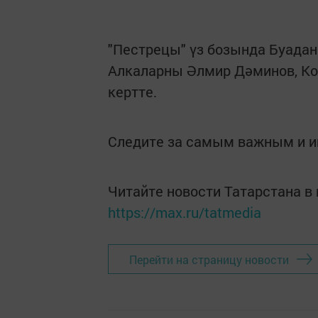
"Пестрецы" үз бозында Буадан
Алкаларны Әлмир Дәминов, Кон
кертте.
Следите за самым важным и 
Читайте новости Татарстана 
https://max.ru/tatmedia
Перейти на страницу новости