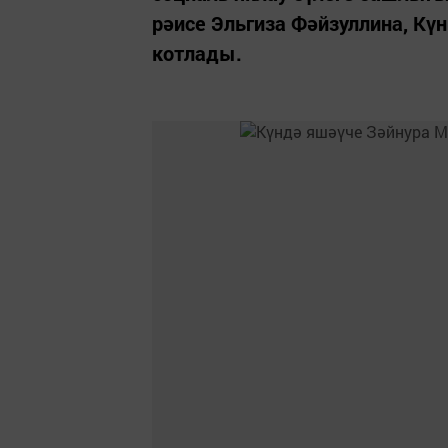
рәисе Эльгиза Фәйзуллина, К
котлады.