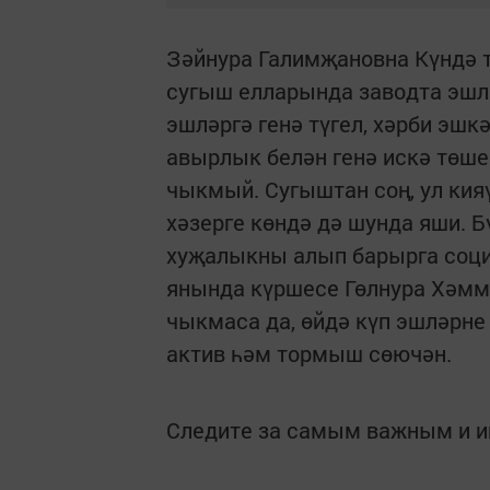
Зәйнура Галимҗановна Күндә т
сугыш елларында заводта эшлә
эшләргә генә түгел, хәрби эшк
авырлык белән генә искә төше
чыкмый. Сугыштан соң, ул кия
хәзерге көндә дә шунда яши. 
хуҗалыкны алып барырга соци
янында күршесе Гөлнура Хәмм
чыкмаса да, өйдә күп эшләрне 
актив һәм тормыш сөючән.
Следите за самым важным и 