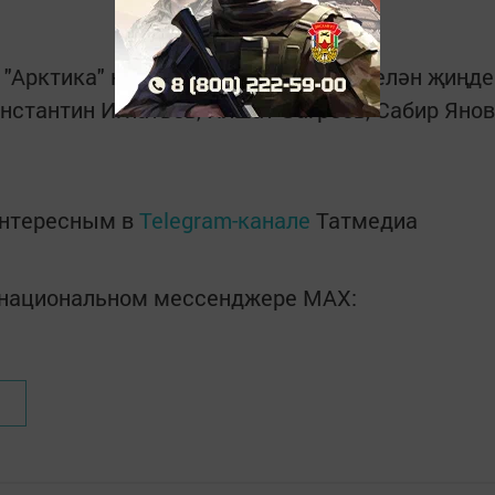
 "Арктика" командасын 13:3 исәбе белән җиңде
стантин Игнатьев, Илшат Загреев, Сабир Янов
интересным в
Telegram-канале
Татмедиа
в национальном мессенджере MАХ: