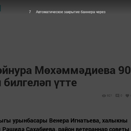
Ы
6
Автоматическое закрытие баннера через
әйнура Мөхәммәдиева 90
 билгеләп үтте
921
0
ыгы урынбасары Венера Игнатьева, халыкны
 Рәшидә Сахабиева, район ветераннар советы