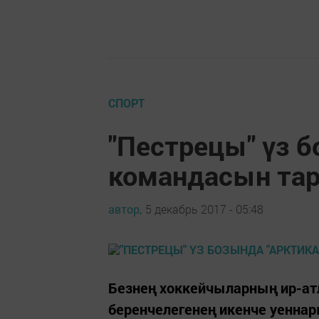
СПОРТ
"Пестрецы" үз б
командасын тар
автор,
5 декабрь 2017 - 05:48
Безнең хоккейчыларның ир-атл
беренчелегенең икенче уенна