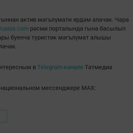
гыннан актив мәгълүмати ярдәм алачак. Чара
russia.com
рәсми порталында гына басылып
ары буенча туристик мәгълүмат алышы
лачак.
интересным в
Telegram-канале
Татмедиа
в национальном мессенджере MАХ: