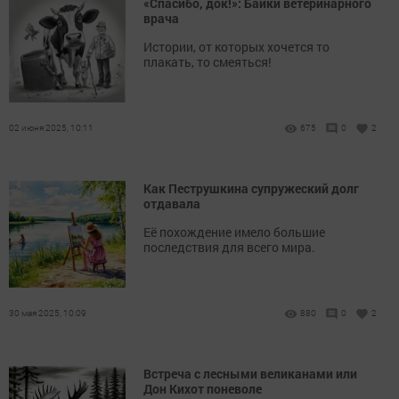
«Спасибо, док!»: Байки ветеринарного
врача
Истории, от которых хочется то
плакать, то смеяться!
02 июня 2025, 10:11
675
0
2
Как Пеструшкина супружеский долг
отдавала
Её похождение имело большие
последствия для всего мира.
30 мая 2025, 10:09
880
0
2
Встреча с лесными великанами или
Дон Кихот поневоле