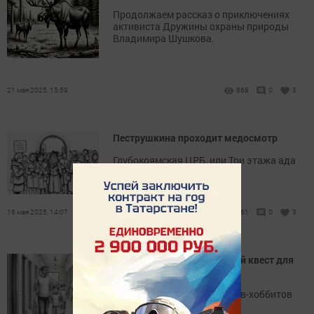
Продолжаем рассказ о приключениях
активиста Дружины охраны природы
Владимира Шушкова.
21 мая 2025, 15:59
868
0
3
Пеструшкина проходит медосмотр
Глубокоямская ЦРБ, или Три этажа ада
16 мая 2025, 14:07
661
0
3
Магия «К…» или Нежданный квест для
всей семьи
Приключения провинциалов-хоббитов
в столице республики