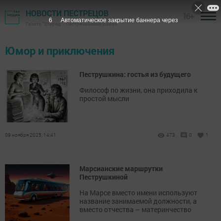
НОВОСТИ ПЕСТРЕЦОВ
16+
5
Автоматическое закрытие баннера через
Газета "Вперед" - Пестречинский район
Юмор и приключения
Пеструшкина: гостья из будущего
Философ по жизни, она приходила к
простой мысли
09 ноября 2025, 14:41
473
0
1
Марсианские маршрутки
Пеструшкиной
На Марсе вместо имени используют
название занимаемой должности, а
вместо отчества – материнчество