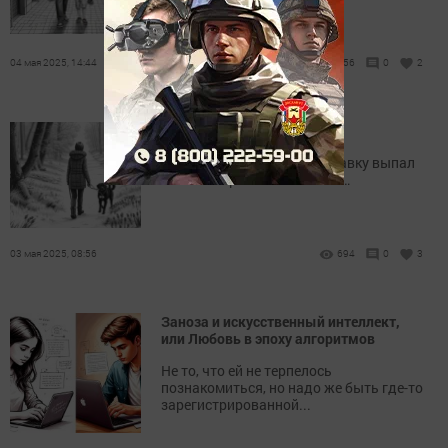
04 мая 2025, 14:44
956
0
2
Заноза и Тропа в Будущее
На успевшую пробиться травку выпал
свежий апрельский снежок…
03 мая 2025, 08:56
694
0
3
Заноза и искусственный интеллект,
или Любовь в эпоху алгоритмов
Не то, что ей не терпелось
познакомиться, но надо же быть где-то
зарегистрированной...