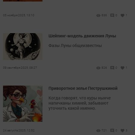
05 ноября 2025, 13:10
636
0
1
Шейпинг-модель движения Луны
Фазы Луны общеизвестны
09 сентября 2025, 08:27
826
0
1
Приворотное зелье Пеструшкиной
Когда говорят, что куры нынче
напичканы химией, забывают
уточнить какой именно.
24 августа 2025, 12:52
721
0
3