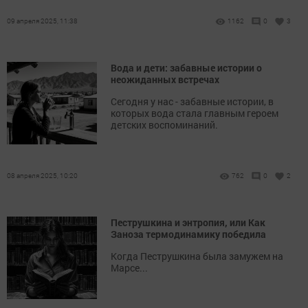
09 апреля 2025, 11:38
1162
0
3
Вода и дети: забавные истории о
неожиданных встречах
Сегодня у нас - забавные истории, в
которых вода стала главным героем
детских воспоминаний.
08 апреля 2025, 10:20
762
0
2
Пеструшкина и энтропия, или Как
Заноза термодинамику победила
Когда Пеструшкина была замужем на
Марсе...