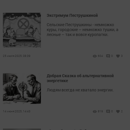
Экстремум Пеструшкиной
Сельские Пеструшкины - немножко
куры, городские – немножко тушки, а
лесные – так и вовсе куропатки.
25 июля 2025, 08:39
604
0
3
Добрая Сказка об альтернативной
энергетике
Людям всегда не хватало энергии.
14 июня 2025, 14:43
819
0
2