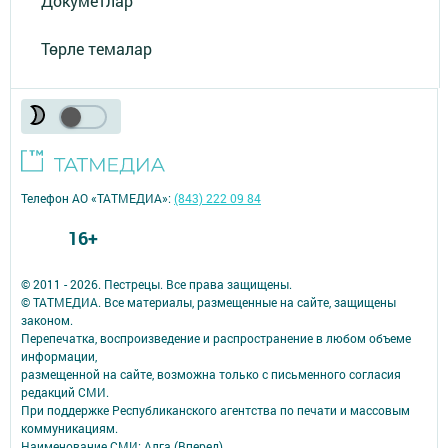
Докуметлар
Төрле темалар
Телефон АО «ТАТМЕДИА»:
(843) 222 09 84
16+
© 2011 - 2026. Пестрецы. Все права защищены.
© ТАТМЕДИА. Все материалы, размещенные на сайте, защищены
законом.
Перепечатка, воспроизведение и распространение в любом объеме
информации,
размещенной на сайте, возможна только с письменного согласия
редакций СМИ.
При поддержке Республиканского агентства по печати и массовым
коммуникациям.
Наименование СМИ: Алга (Вперед)