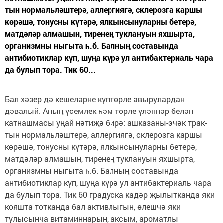
тын нормальләштерә, ал­лергиягә, склерозга каршы
көрәшә, тонусны күтәрә, ялкынсынуларны бетерә,
матдәләр алмашын, тире­нең туклануын яхшырта,
организмны ныгыта һ.б. Балның составында
антибиотиклар күп, шуңа күрә ул антибактериаль чара
да булып тора. Тик 60...
Бал хәзер дә кешеләр­не күптөрле авырулардан
дәвалый. Аның үсемлек һәм төрле үләннәр белән
катнашмасы уңай нәтиҗә бирә: ашказаны-эчәк трак­
тын нормальләштерә, ал­лергиягә, склерозга каршы
көрәшә, тонусны күтәрә, ялкынсынуларны бетерә,
матдәләр алмашын, тире­нең туклануын яхшырта,
организмны ныгыта һ.б. Балның составында
антибиотиклар күп, шуңа күрә ул антибактериаль чара
да булып тора. Тик 60 градус­ка кадәр җылытканда яки
кояшта тотканда бал актив­лыгын, өлешчә яки
тулысынча витаминнарын, аксым, ароматлы