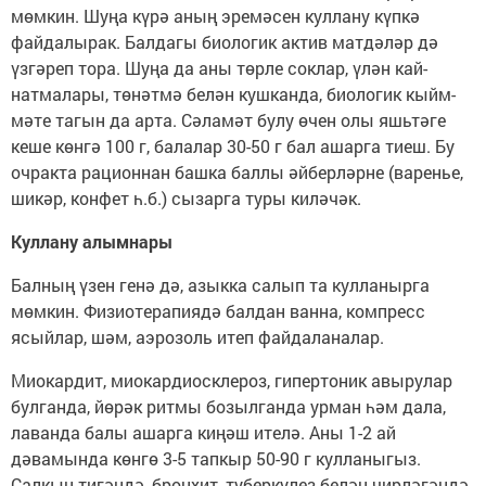
мөмкин. Шуңа күрә аның эремәсен куллану күпкә
файдалырак. Балдагы биологик актив матдәләр дә
үзгәреп тора. Шуңа да аны төрле соклар, үлән кай­
натмалары, төнәтмә белән кушканда, биологик кыйм­
мәте тагын да арта. Сәламәт булу өчен олы яшьтәге
кеше көнгә 100 г, балалар 30-50 г бал ашарга тиеш. Бу
очракта рационнан башка баллы әй­берләрне (варенье,
шикәр, конфет һ.б.) сызарга туры киләчәк.
Куллану алымнары
Балның үзен генә дә, азыкка салып та кулланыр­га
мөмкин. Физиотерапиядә балдан ванна, компресс
ясыйлар, шәм, аэрозоль итеп файдаланалар.
Миокардит, миокардиосклероз, гипертоник авырулар
булганда, йөрәк ритмы бозылганда урман һәм дала,
лаванда балы ашарга киңәш ителә. Аны 1-2 ай
дәвамында көнгө 3-5 тапкыр 50-90 г кулланыгыз.
Салкын тигәндә, бронхит, туберкулез белән чирләгән­дә