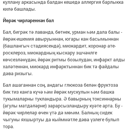
куллану аркасында балдан кешедә аллергия барлыкка
килә башлады.
Йөрәк чирләреннән бал
Бал, бигрәк тә лаванда, бөтнек, урман һәм дала балы -
йөрәк-ишемия авыру­ыннан, югары кан басымыннан
(башлан­гыч стадиясендә), миокардит, коронар ате­
росклероз, миокардның кыскару эшчәнлге
көчсезләнүдән, йөрәк ритмы бозылу­дан, инфаркт алды
халәтеннән, миокард инфарктыннан бик тә файдалы
дәва ризыгы.
Бал ашаганнан соң, андагы глюкоза белән фруктоза
бик тиз канга күчә һәм йөрәк мускулын һәм башка
тукымаларны тук­ландыра. Ә бавырның токсиннарны
(агу­лы матдәләрне) зарарсызландыру куә­те арта. Бу -
йөрәк чирлеләр өчен үтә дә мөһим. Балның сидек
чыгуны яхшыр­туы да кыйммәтле дәва үзлеге булып
тора.