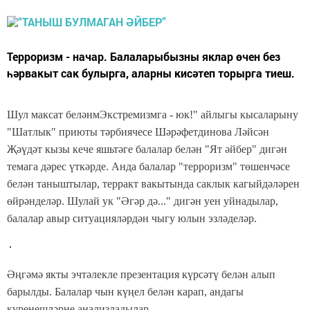
Терроризм - начар. Балаларыбызны яклар өчен без
һәрвакыт сак булырга, аларны кисәтеп торырга тиеш.
Шул максат беләнмЭкстремизмга - юк!" айлыгы кысаларыну
"Шатлык" приюты тәрбиячесе Шәрәфетдинова Ләйсән
Җәүдәт кызы кече яшьтәге балалар белән "Ят әйбер" дигән
темага дәрес үткәрде. Анда балалар "терроризм" төшенчәсе
белән таныштылар, терракт вакытында саклык кагыйдәләрен
өйрәнделәр. Шулай ук "Әгәр дә..." дигән уен уйнадылар,
балалар авыр ситуацияләрдән чыгу юлын эзләделәр.
Әңгәмә якты эчтәлекле презентация күрсәтү белән алып
барылды. Балалар чын күңел белән карап, андагы
күренешләрне анализладылар.