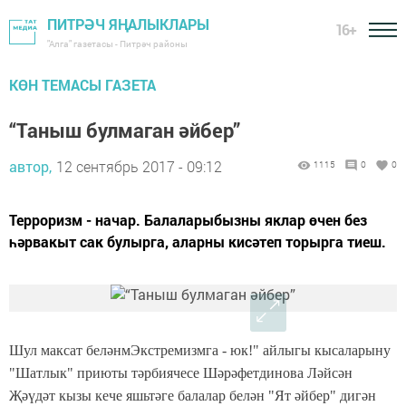
ПИТРӘЧ ЯҢАЛЫКЛАРЫ
16+
"Алга" газетасы - Питрәч районы
КӨН ТЕМАСЫ ГАЗЕТА
“Таныш булмаган әйбер”
автор,
12 сентябрь 2017 - 09:12
1115
0
0
Терроризм - начар. Балаларыбызны яклар өчен без
һәрвакыт сак булырга, аларны кисәтеп торырга тиеш.
Шул максат беләнмЭкстремизмга - юк!" айлыгы кысаларыну
"Шатлык" приюты тәрбиячесе Шәрәфетдинова Ләйсән
Җәүдәт кызы кече яшьтәге балалар белән "Ят әйбер" дигән