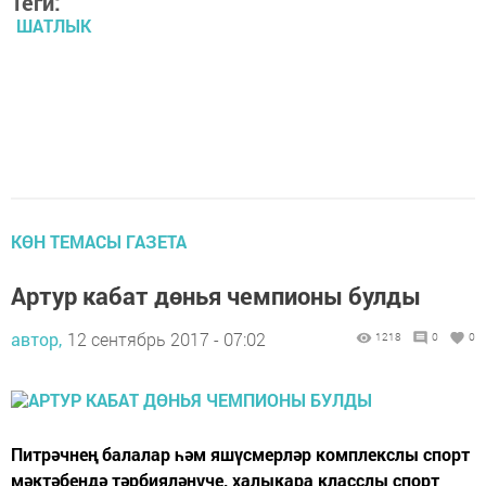
Теги:
ШАТЛЫК
КӨН ТЕМАСЫ ГАЗЕТА
Артур кабат дөнья чемпионы булды
автор,
12 сентябрь 2017 - 07:02
1218
0
0
Питрәчнең балалар һәм яшүсмерләр комплекслы спорт
мәктәбендә тәрбияләнүче, халыкара класслы спорт