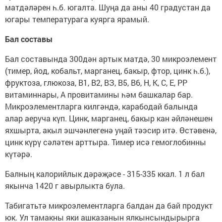
матдәләрен һ.б. югалта. Шуңа да аны 40 градустан да
югары темпе­ратурага куярга ярамый.
Бал составы
Бал составында 300дән артык матдә, 30 микроэле­мент
(тимер, йод, кобальт, марганец, бакыр, фтор, цинк һ.б.),
фруктоза, глюкоза, В1, В2, ВЗ, В5, В6, Н, К, С, Е, РР
витаминнары, А провитами­ны һәм башкалар бар.
Микро­элементларга килгәндә, карабодай балында
алар аеруча күп. Цинк, марга­нец, бакыр кан әйләнешен
яхшырта, акыл эшчәнлегенә уңай тәэсир итә. Өстәвенә,
цинк күрү сәләтен арттыра. Тимер исә гемоглобинны
күтәрә.
Балның калорийлык дәрәҗәсе - 315-335 ккал. 1 л бал
якынча 1420 г авыр­лыкта була.
Табигатьтә микроэле­ментларга балдан да бай продукт
юк. Ул тамакны яки ашказанын ялкынсындырырга