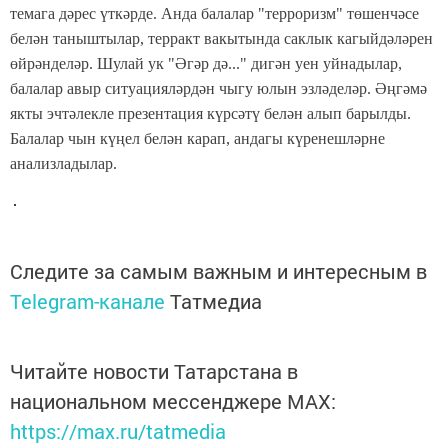
темага дәрес үткәрде. Анда балалар "терроризм" төшенчәсе
белән таныштылар, терракт вакытында саклык кагыйдәләрен
өйрәнделәр. Шулай ук "Әгәр дә..." дигән уен уйнадылар,
балалар авыр ситуацияләрдән чыгу юлын эзләделәр. Әңгәмә
якты эчтәлекле презентация күрсәтү белән алып барылды.
Балалар чын күңел белән карап, андагы күренешләрне
анализладылар.
Следите за самым важным и интересным в
Telegram-канале
Татмедиа
Читайте новости Татарстана в
национальном мессенджере MАХ:
https://max.ru/tatmedia