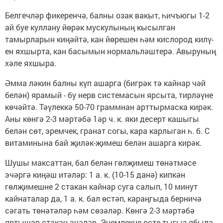
Белгечләр фикеренчә, балны озак ва­кыт, һичъюгы 1-2
ай буе куллану йөрәк мускулының кысылган
тамырларын киңәйтә, кан йөрешен һәм кислород килү­
ен яхшырта, кан басымын нормальләш­терә. Авыруның
хәле яхшыра.
Әмма ләкин балны күп ашарга (бигрәк тә кайнар чәй
белән) ярамый - бу нерв системасын ярсыта, тирләүне
көчәйтә. Тәүлеккә 50-70 граммнан арттырмаска кирәк.
Аны көнгә 2-3 мәртәбә 1әр ч. к. яки десерт кашыгы
белән сөт, эремчек, гранат согы, кара карлыган һ. б. С
витами­нына бай җиләк-җимеш белән ашарга кирәк.
Шушы максаттан, бал белән гөлҗимеш төнәтмәсе
эчәргә киңәш итәләр: 1 а. к. (10-15 данә) кипкән
гөлҗимешне 2 стакан кай­нар суга салып, 10 минут
кайнаталар да, 1 а. к. бал өстәп, караңгыда берничә
сәгать төнәтәләр һәм сөзәләр. Көнгә 2-3 мәртәбә
яртышар стакан эчәләр. Эчемлекне өсте тыгыз ябыла