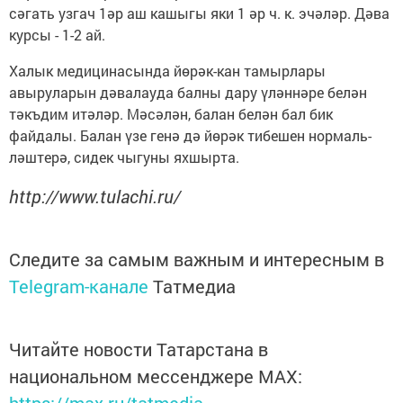
сәгать узгач 1әр аш кашыгы яки 1 әр ч. к. эчәләр. Дәва
курсы - 1-2 ай.
Халык медицинасында йөрәк-кан та­мырлары
авыруларын дәвалауда балны дару үләннәре белән
тәкъдим итәләр. Мәсәлән, балан белән бал бик
файдалы. Балан үзе генә дә йөрәк тибешен нормаль­
ләштерә, сидек чыгуны яхшырта.
http://www.tulachi.ru/
Следите за самым важным и интересным в
Telegram-канале
Татмедиа
Читайте новости Татарстана в
национальном мессенджере MАХ: