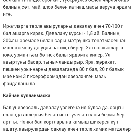
балның сөт, май, алоэ белән катнашмасы аеруча ярдәм
итә.
Ир-атларга төрле авыруларны дәвалау өчен 70-100 г
бал ашарга кирәк. Дәвалану курсы - 1,5 ай. Балның
30%лы эремәсе белән сары мәтрүшкә тө­нәтмәсеннән
массаж ясау да уңай нәтиҗә бирер. Хатын-кызларга
юкә, урман һәм бөтнек балы ярдәмгә килер. Ул
авыртуны басар, тынычландырыр. Яра, җәрәхәт,
пешкән урын­нарны дәвалаганда 80 г бал, 20 г балык
мае һәм 3 г ксероформадан әзерләнгән мазь
файдаланыла.
Кайчан кулланмаска
Бал универсаль дәвалау үзлегенә ия булса да, соңгы
елларда аллергия белән ин­тегүчеләр саны бермә-бер
артты. Чөнки бал кортла­рына камыш шикәрен күп
ашату, авырулардан саклау өчен төрле химик матдәләр