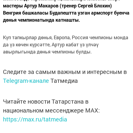
мастеры Артур Макаров (тренер Сергей Блохин)
Венгрия башкаласы Будапештта узган армспорт буенча
дөнья чемпионатында катнашты.
Күп тапкырлар дөнья, Европа, Россия чемпионы монда
да үз көчен күрсәтте, Артур кабат үз үлчәү
авырлыгында дөнья чемпионы булды.
Следите за самым важным и интересным в
Telegram-канале
Татмедиа
Читайте новости Татарстана в
национальном мессенджере MАХ:
https://max.ru/tatmedia