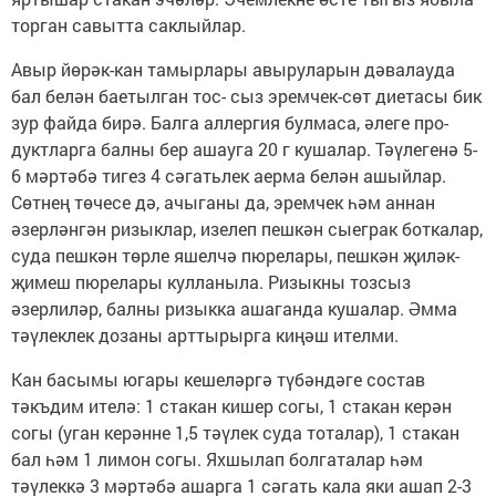
торган савытта саклыйлар.
Авыр йөрәк-кан тамырлары авырула­рын дәвалауда
бал белән баетылган тос- сыз эремчек-сөт диетасы бик
зур файда бирә. Балга аллергия булмаса, әлеге про­
дуктларга балны бер ашауга 20 г кушалар. Тәүлегенә 5-
6 мәртәбә тигез 4 сәгатьлек аерма белән ашыйлар.
Сөтнең төчесе дә, ачыганы да, эремчек һәм аннан
әзерләнгән ризыклар, изелеп пешкән сы­еграк боткалар,
суда пешкән төрле яшелчә пюрелары, пешкән җиләк-
җимеш пюрелары кулланыла. Ризыкны тозсыз
әзерлиләр, балны ризыкка ашаганда ку­шалар. Әмма
тәүлеклек дозаны артты­рырга киңәш ителми.
Кан басымы югары кешеләргә түбәндәге состав
тәкъдим ителә: 1 стакан кишер согы, 1 стакан керән
согы (уган ке­рәнне 1,5 тәүлек суда тоталар), 1 стакан
бал һәм 1 лимон согы. Яхшылап болгата­лар һәм
тәүлеккә 3 мәртәбә ашарга 1 сәгать кала яки ашап 2-3