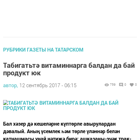
РУБРИКИ ГАЗЕТЫ НА ТАТАРСКОМ
Табигатьтә витаминнарга балдан да бай
продукт юк
автор,
12 сентябрь 2017 - 06:15
759
0
0
Бал хәзер дә кешеләр­не күптөрле авырулардан
дәвалый. Аның үсемлек һәм төрле үләннәр белән
катнашмасы уңай нәтиҗә бирә: ашказаны-эчәк трак­