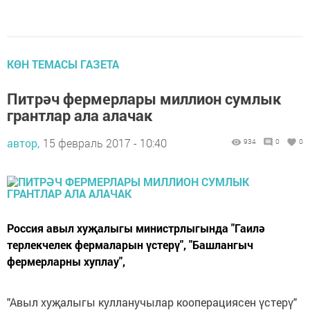
КӨН ТЕМАСЫ ГАЗЕТА
Питрәч фермерлары миллион сумлык
грантлар ала алачак
автор,
15 февраль 2017 - 10:40
934
0
0
Россия авыл хуҗалыгы министрлыгында "Гаилә
терлекчелек фермаларын үстерү", "Башлангыч
фермерларны хуплау",
"Авыл хуҗалыгы кулланучылар кооперациясен үстерү"