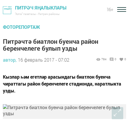
ПИТРӘЧ ЯҢАЛЫКЛАРЫ
16+
"Алга" газетасы - Питрәч районы
ФОТОРЕПОРТАЖ
Питрәчтә биатлон буенча район
беренчелеге булып узды
автор,
16 февраль 2017 - 07:02
784
0
0
Кызлар һәм егетләр арасындагы биатлон буенча
чираттагы район беренчелеге стадионда, наратлыкта
узды.