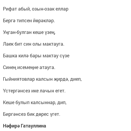
Рифат абый, озын-озак еллар
Бергә типсен йөрәкләр.
Уңган-булган кеше үзең,
Лаек бит син олы мактауга.
Башка килә бары мактау сүзе
Синең исемеңне атауга.
Гыйниятовлар калсын җирдә, диеп,
Үстергәнсез ике лачын егет.
Кеше булып калсыннар, дип,
Биргәнсез бик дөрес үгет.
Нәфирә Гатауллина