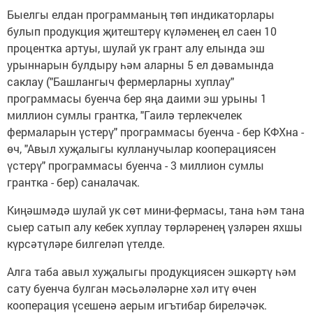
Быелгы елдан программаның төп индикаторлары
булып продукция җитештерү күләменең ел саен 10
процентка артуы, шулай ук грант алу елында эш
урыннарын булдыру һәм аларны 5 ел дәвамында
саклау ("Башлангыч фермерларны хуплау"
программасы буенча бер яңа даими эш урыны 1
миллион сумлы грантка, "Гаилә терлекчелек
фермаларын үстерү" программасы буенча - бер КФХна -
өч, "Авыл хуҗалыгы кулланучылар кооперациясен
үстерү" программасы буенча - 3 миллион сумлы
грантка - бер) саналачак.
Киңәшмәдә шулай ук сөт мини-фермасы, тана һәм тана
сыер сатып алу кебек хуплау төрләренең үзләрен яхшы
күрсәтүләре билгеләп үтелде.
Алга таба авыл хуҗалыгы продукциясен эшкәртү һәм
сату буенча булган мәсьәләләрне хәл итү өчен
кооперация үсешенә аерым игътибар биреләчәк.