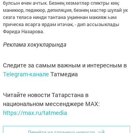
булсын өчен ачтык. Безнең хезмәтләр спектры киң:
маникюр, педикюр, депиляция, безнең мастер шулай ук
сезгә теләсә нинди тантана уңаеннан макияж һәм
прическа ясарга ярдәм итәчәк, - дип ассызыклады
Фәридә Назарова.
Реклама хокукларында
Следите за самым важным и интересным в
Telegram-канале
Татмедиа
Читайте новости Татарстана в
национальном мессенджере MАХ:
https://max.ru/tatmedia
Перейти на страницу новости