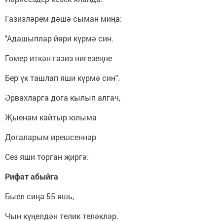
Газизләрем дәшә сыман миңа:
"Адашыплар йөри күрмә син.
Гомер иткән газиз нигезеңне
Бер үк ташлап яши күрмә син".
Әрвахларга дога кылып алгач,
Җыенам кайтыр юлыма
Догаларым ирешсеннәр
Сез яши торган җиргә.
Рифат абыйга
Быел сиңа 55 яшь,
Чын күңелдән телик теләкләр.