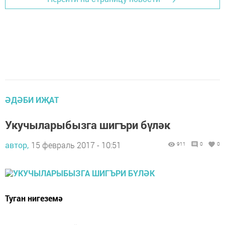
ӘДӘБИ ИҖАТ
Укучыларыбызга шигъри бүләк
автор,
15 февраль 2017 - 10:51
911
0
0
Туган нигеземә