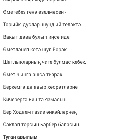
Өметебез генә өзелмәсен -
Торыйк, дуслар, шундый теләктә.
Вакыт дәва булып иңсә иде,
Өметләнеп көтә шул йөрәк.
Шатлыкларның чиге булмас кебек,
Өмет чынга ашса тизрәк.
Беркемгә дә авыр хәсрәтләрне
Кичерергә һич тә язмасын.
Бер Ходаем газиз әнкәйләрнең
Саклап торсын һәрбер баласын.
Туган авылым