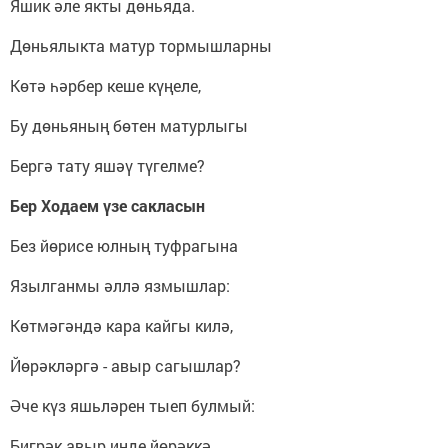
Яшик әле якты дөньяда.
Дөньялыкта матур тормышларны
Көтә һәрбер кеше күңеле,
Бу дөньяның бөтен матурлыгы
Бергә тату яшәү түгелме?
Бер Ходаем үзе сакласын
Без йөрисе юлның туфрагына
Язылганмы әллә язмышлар:
Көтмәгәндә кара кайгы килә,
Йөрәкләргә - авыр сагышлар?
Әче күз яшьләрен тыеп булмый:
Бигрәк авыр инде йөрәккә.