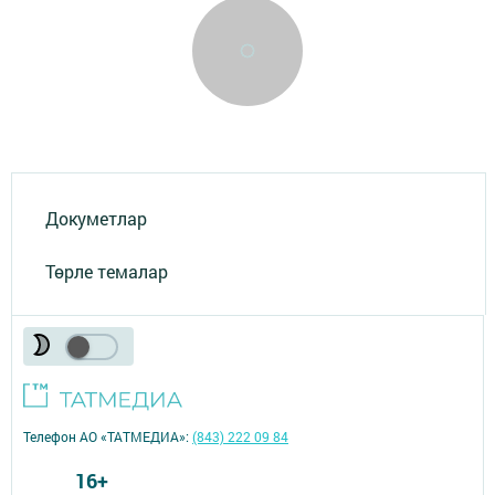
Докуметлар
Төрле темалар
Телефон АО «ТАТМЕДИА»:
(843) 222 09 84
16+