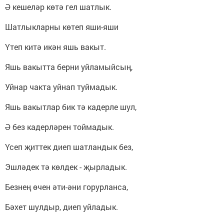
Ә кешеләр көтә гел шатлык.
Шатлыкларны көтеп яши-яши
Үтеп китә икән яшь вакыт.
Яшь вакытта берни уйламыйсың,
Уйнар чакта уйнап туймадык.
Яшь вакытлар бик тә кадерле шул,
Ә без кадерләрен тоймадык.
Үсеп җиттек диеп шатландык без,
Эшләдек тә көлдек - җырладык.
Безнең өчен әти-әни горурланса,
Бәхет шулдыр, диеп уйладык.