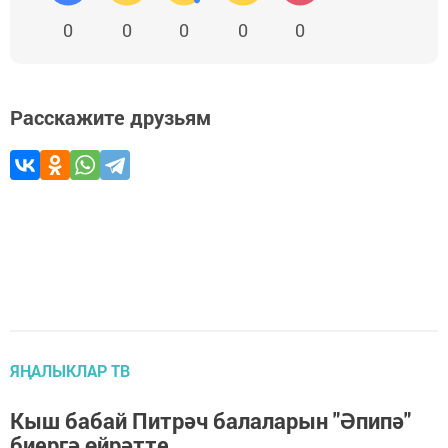
0
0
0
0
0
Расскажите друзьям
ЯҢАЛЫКЛАР ТВ
Кыш бабай Питрәч балаларын "Әпипә"
биергә өйрәтте