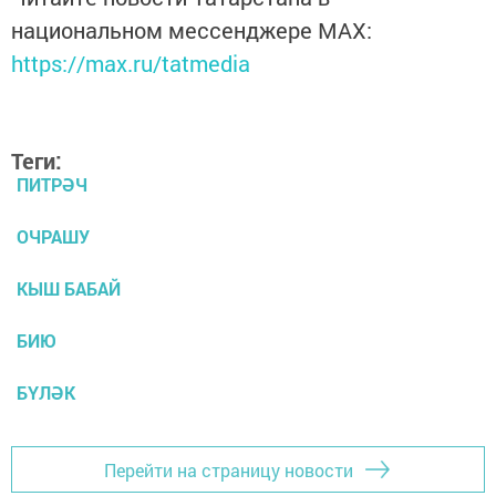
национальном мессенджере MАХ:
https://max.ru/tatmedia
Теги:
ПИТРӘЧ
ОЧРАШУ
КЫШ БАБАЙ
БИЮ
БҮЛӘК
Перейти на страницу новости