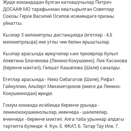
Җиде командадан булган катнашучылар Питрәч
ДОСААФ МО тарафыннан оештырылган Советлар
Союзы Герое Василий Осипов исемендәге призны
уйнатты.
Кызлар 3 километрлы дистанциядә (егетләр - 4,5
километрлыда) ике утлы чик белән ярыштылар.
Кызлар арасында җиңүчеләр һәм призерлар булып
Алевтина Блаченова (Ленино-Кокушкино), Лия Хәсәнова
(беренче мәктәп), Гөлшат Кашапова (Шәле) саналды.
Егетләр арасында - Нияз Сибагатов (Шәле), Рифат
Гайнуллин, Альберт Мөхәметдинов (икесе дә Ленино-
Кокушкинодан) җиңде.
Гомум команда исәбендә беренче урында -
ленинококушкинолылар, икенчедә - шәлелеләр,
өченчедә - беренче мәктәп. Алга таба урыннар алдагы
тәртиптә бүленде: 4. Күн, 5. ФКАТ, 6. Татар Тау Иле, 7.