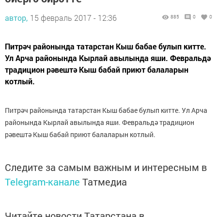
автор,
15 февраль 2017 - 12:36
885
0
0
Питрәч районында татарстан Кыш бабае булып китте.
Ул Арча районында Кырлай авылында яши. Февральдә
традицион рәвештә Кыш бабай приют балаларын
котлый.
Питрәч районында татарстан Кыш бабае булып китте. Ул Арча
районында Кырлай авылында яши. Февральдә традицион
рәвештә Кыш бабай приют балаларын котлый.
Следите за самым важным и интересным в
Telegram-канале
Татмедиа
Читайте новости Татарстана в