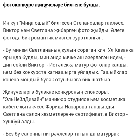
фотоконкурс җиңүчеләре билгеле булды.
Иң күп "Миңа ошый" билгесен Степановлар гаиләсе,
Виктор һәм Светлана җибәргән фото җыйды. Әлеге
фотода бик романтик мизгел сурәтләнгән.
- Бу минем Светлананың кулын сораган кич. Ул Казанка
ярында булды, мин анда кичке аш әзерләгән идем, -
дип сөйли Виктор. - Истәлеккә матур фотолар калды,
һәм без конкурста катнашырга уйладык. Гашыйклар
көненә мондый бүләк отуыбызга бик шатбыз.
Җиңүчеләргә бүләкне конкурсның спонсоры,
"ЭльНейлДизайн" маникюр студиясе һәм косметика
кибете җитәкчесе Фәридә Назарова тапшырды.
Светлана салон хезмәтләренә сертификат, ә Виктор -
хушбуй алды.
- Без бу салонны питрәчлеләр тагын да матуррак