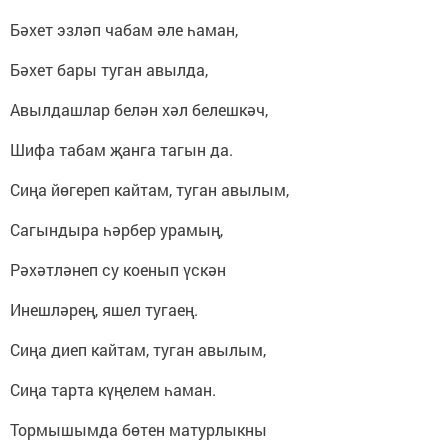
Бәхет эзләп чабам әле һаман,
Бәхет бары туган авылда,
Авылдашлар белән хәл белешкәч,
Шифа табам җанга тагын да.
Сиңа йөгереп кайтам, туган авылым,
Сагындыра һәрбер урамың,
Рәхәтләнеп су коенып үскән
Инешләрең, яшел тугаең.
Сиңа диеп кайтам, туган авылым,
Сиңа тарта күңелем һаман.
Тормышымда бөтен матурлыкны