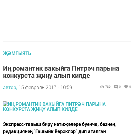
ҖӘМГЫЯТЬ
Иң романтик вакыйга Питрәч парына
конкурста җиңү алып килде
автор,
15 февраль 2017 - 10:59
780
0
0
Экспресс-тавыш бирү нәтиҗәләре буенча, безнең
редакциянең "Гашыйк йөрәкләр" дип аталган