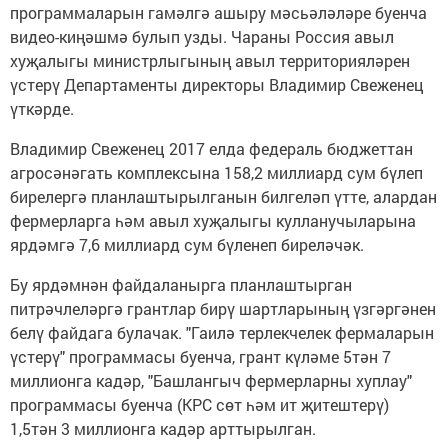
программаларын гамәлгә ашыру мәсьәләләре буенча
видео-киңәшмә булып узды. Чараны Россия авыл
хуҗалыгы министрлыгының авыл территорияләрен
үстерү Департаменты директоры Владимир Свеженец
үткәрде.
Владимир Свеженец 2017 елда федераль бюджеттан
агросәнәгать комплексына 158,2 миллиард сум бүлеп
бирелергә планлаштырылганын билгеләп үтте, алардан
фермерларга һәм авыл хуҗалыгы кулланучыларына
ярдәмгә 7,6 миллиард сум бүленеп биреләчәк.
Бу ярдәмнән файдаланырга планлаштырган
питрәчлеләргә грантлар бирү шартларының үзгәргәнен
белү файдага булачак. "Гаилә терлекчелек фермаларын
үстерү" программасы буенча, грант күләме 5тән 7
миллионга кадәр, "Башлангыч фермерларны хуплау"
программасы буенча (КРС сөт һәм ит җитештерү)
1,5тән 3 миллионга кадәр арттырылган.