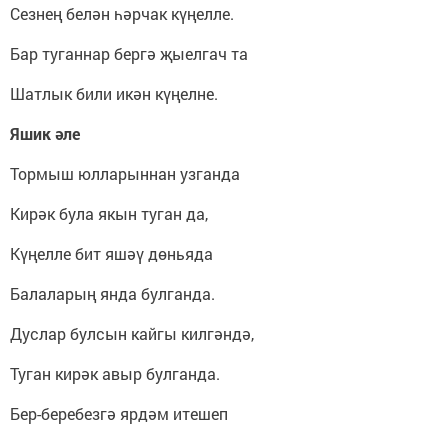
Сезнең белән һәрчак күңелле.
Бар туганнар бергә җыелгач та
Шатлык били икән күңелне.
Яшик әле
Тормыш юлларыннан узганда
Кирәк була якын туган да,
Күңелле бит яшәү дөньяда
Балаларың янда булганда.
Дуслар булсын кайгы килгәндә,
Туган кирәк авыр булганда.
Бер-беребезгә ярдәм итешеп