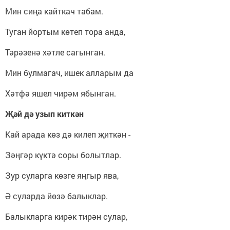
Мин сиңа кайткач табам.
Туган йортым көтеп тора анда,
Тәрәзенә хәтле сагынган.
Мин булмагач, ишек алларым да
Хәтфә яшел чирәм ябынган.
Җәй дә узып киткән
Кай арада көз дә килеп җиткән -
Зәңгәр күктә соры болытлар.
Зур суларга көзге яңгыр ява,
Ә суларда йөзә балыклар.
Балыкларга кирәк тирән сулар,