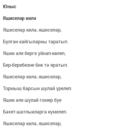
Юныс
Яшиселәр килә
Яшиселәр килә, яшиселәр,
Булган кайгыларны таратып.
Яшик әле бергә уйнап-көлеп,
Бер-беребезне бик тә яратып.
Яшиселәр килә, яшиселәр,
Тормыш барсын шулай үрелеп.
Яшик әле шулай гомер буе
Бәхет-шатлыкларга күмелеп.
Яшиселәр килә, яшиселәр,