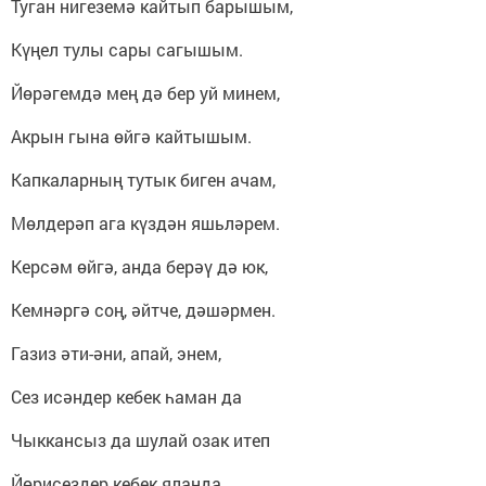
Туган нигеземә кайтып барышым,
Күңел тулы сары сагышым.
Йөрәгемдә мең дә бер уй минем,
Акрын гына өйгә кайтышым.
Капкаларның тутык биген ачам,
Мөлдерәп ага күздән яшьләрем.
Керсәм өйгә, анда берәү дә юк,
Кемнәргә соң, әйтче, дәшәрмен.
Газиз әти-әни, апай, энем,
Сез исәндер кебек һаман да
Чыккансыз да шулай озак итеп
Йөрисездер кебек яланда.