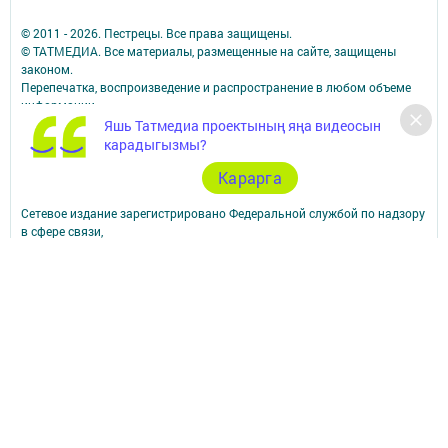
© 2011 - 2026. Пестрецы. Все права защищены.
© ТАТМЕДИА. Все материалы, размещенные на сайте, защищены
законом.
Перепечатка, воспроизведение и распространение в любом объеме
информации,
размещенной на сайте, возможна только с письменного согласия
Яшь Татмедиа проектының яңа видеосын
редакций СМИ.
карадыгызмы?
При поддержке Республиканского агентства по печати и массовым
Карарга
коммуникациям.
Наименование СМИ: Алга (Вперед)
Сетевое издание зарегистрировано Федеральной службой по надзору
в сфере связи,
информационных технологий и массовых коммуникаций,
запись о регистрации СМИ Эл № ФС77-90150 от 7 октября 2025 г.
ФИО главного редактора: Шамсутдинова Ольга Петровна
Адрес редакции: Российская Федерация, Республика Татарстан,
Пестречинский район, с. Пестрецы, ул. Советская, 34.
Электронная почта редакции: algared@yandex.ru
Телефон редакции: (884367) 3-00-59; 3-04-82, 8-939-375-85-09 - отдел
рекламы; 3-04-86 - факс; 3-04-37 - дубляж; 3-15-64 - телевидение.
Для сообщений о фактах коррупции algared@yandex.ru
Учредитель СМИ: АО «ТАТМЕДИА»
Антикоррупционная политика