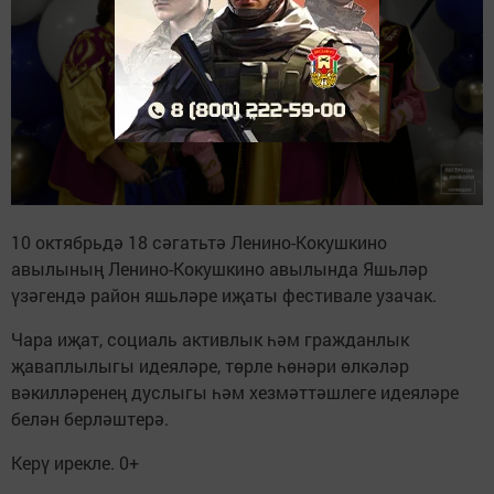
10 октябрьдә 18 сәгатьтә Ленино-Кокушкино
авылының Ленино-Кокушкино авылында Яшьләр
үзәгендә район яшьләре иҗаты фестивале узачак.
Чара иҗат, социаль активлык һәм гражданлык
җаваплылыгы идеяләре, төрле һөнәри өлкәләр
вәкилләренең дуслыгы һәм хезмәттәшлеге идеяләре
белән берләштерә.
Керү ирекле. 0+