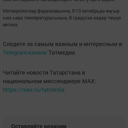
Метеорологлар фаразлавынча, 9-13 октябрьдә яңгыр
һәм һава температурасының -8 градуска кадәр төшүе
көтелә.
Следите за самым важным и интересным в
Telegram-канале
Татмедиа
Читайте новости Татарстана в
национальном мессенджере MАХ:
https://max.ru/tatmedia
Оставляйте реакции