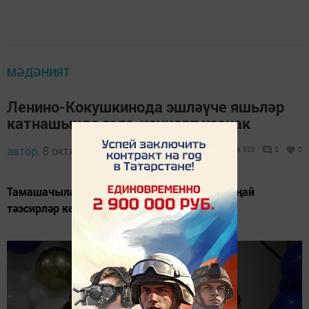
МӘДӘНИЯТ
Ленино-Кокушкинода эшләүче яшьләр
катнашында гала-концерт узачак
автор,
8 октябрь 2024 - 14:40
329
0
0
Тамашачыларны кызыклы номерлар һәм уңай
тәэсирләр көтә