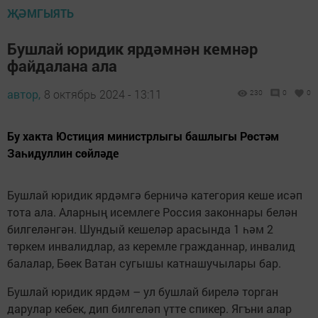
ҖӘМГЫЯТЬ
Бушлай юридик ярдәмнән кемнәр
файдалана ала
автор,
8 октябрь 2024 - 13:11
230
0
0
Бу хакта Юстиция министрлыгы башлыгы Рөстәм
Заһидуллин сөйләде
Бушлай юридик ярдәмгә берничә категория кеше исәп
тота ала. Аларның исемлеге Россия законнары белән
билгеләнгән. Шундый кешеләр арасында 1 һәм 2
төркем инвалидлар, аз керемле гражданнар, инвалид
балалар, Бөек Ватан сугышы катнашучылары бар.
Бушлай юридик ярдәм – ул бушлай бирелә торган
дарулар кебек, дип билгеләп үтте спикер. Ягъни алар