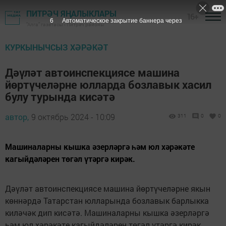
ПИТРӘЧ ЯҢАЛЫКЛАРЫ
16+
6
Автоматическое закрытие баннера через
"Алга" газетасы - Питрәч районы
КУРКЫНЫЧСЫЗ ХӘРӘКӘТ
Дәүләт автоинспекциясе машина
йөртүчеләрне юлларда бозлавык хасил
булу турында кисәтә
автор,
9 октябрь 2024 - 10:09
311
0
0
Машиналарны кышка әзерләргә һәм юл хәрәкәте
кагыйдәләрен төгәл үтәргә кирәк.
Дәүләт автоинспекциясе машина йөртүчеләрне якын
көннәрдә Татарстан юлларында бозлавык барлыкка
киләчәк дип кисәтә. Машиналарны кышка әзерләргә
һәм юл хәрәкәте кагыйдәләрен төгәл үтәргә кирәк.