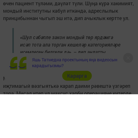
өчен пациент түләми, дәүләт түли. Шуңа күрә хакимият,
мондый институтны кабул иткәндә, адреслылык
принцибыннан чыгып эш итә, дип ачыклык кертте ул.
«Шул сәбәпле закон мондый төр ярдәмгә
исәп тота ала торган кешеләр категорияләре
исемлеген билгели дә», – дип аңлатты
Заһидуллин.
Яшь Татмедиа проектының яңа видеосын
карадыгызмы?
Карарга
Министр өстәп әйткәнчә, әлеге исемлек сәяси һәм
иҗтимагый вәзгыятькә карап даими рәвештә үзгәреп
тора. Мисал итеп ул махсус хәрби операцияне китерде.
Ул башлангач исемлеккә махсус операция
катнашучылары һәм аларның гаиләләре өстәлде.
Следите за самым важным и интересным в