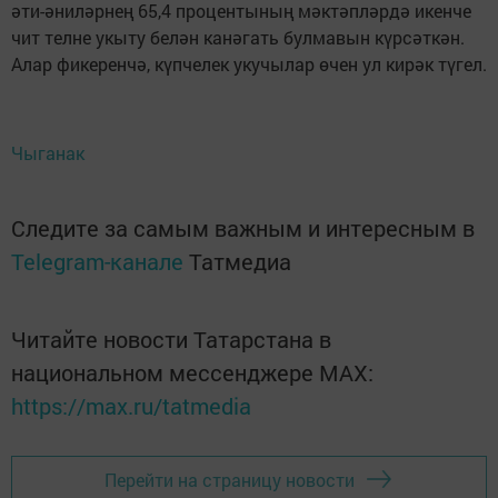
әти-әниләрнең 65,4 процентының мәктәпләрдә икенче
чит телне укыту белән канәгать булмавын күрсәткән.
Алар фикеренчә, күпчелек укучылар өчен ул кирәк түгел.
Чыганак
Следите за самым важным и интересным в
Telegram-канале
Татмедиа
Читайте новости Татарстана в
национальном мессенджере MАХ:
https://max.ru/tatmedia
Перейти на страницу новости