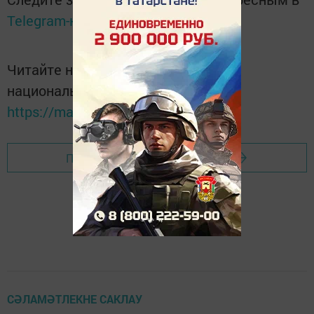
Telegram-канале
Татмедиа
Читайте новости Татарстана в
национальном мессенджере MАХ:
https://max.ru/tatmedia
Перейти на страницу новости
СӘЛАМӘТЛЕКНЕ САКЛАУ