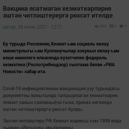
Вакцина ясатмаган хезмәткәрләрне
эштән читләштерергә рөхсәт ителде
автор,
26 июль 2021 - 12:11
2923
0
0
Бу турыда Россиянең Хезмәт һәм социаль яклау
министрлыгы һәм Кулланучылар хокукын яклау һәм
кеше иминлеге өлкәсендә күзәтчелек федераль
хезмәтенә (Роспотребнадзор) сылтама белән «РИА
Новости» хәбәр итә.
Covid-19 инфекциясеннән вакцинация узу турындагы
документны вакытында тапшырмаган хезмәткәрне,
хезмәт хакын сакламыйча гына, приказ нигезндә
эштән читләштерергә рөхсәт булды.
Эштән читләштерү РФ Хезмәт кодексы һәм 1998 елда
чыккан «Йогышлы авыруларны