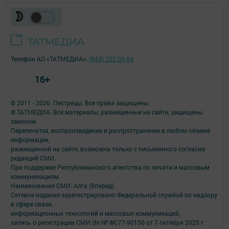
Телефон АО «ТАТМЕДИА»:
(843) 222 09 84
16+
© 2011 - 2026. Пестрецы. Все права защищены.
© ТАТМЕДИА. Все материалы, размещенные на сайте, защищены
законом.
Перепечатка, воспроизведение и распространение в любом объеме
информации,
размещенной на сайте, возможна только с письменного согласия
редакций СМИ.
При поддержке Республиканского агентства по печати и массовым
коммуникациям.
Наименование СМИ: Алга (Вперед)
Сетевое издание зарегистрировано Федеральной службой по надзору
в сфере связи,
информационных технологий и массовых коммуникаций,
запись о регистрации СМИ Эл № ФС77-90150 от 7 октября 2025 г.