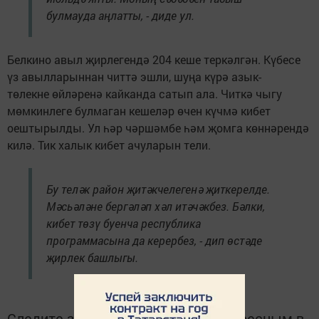
булмауда аңлатты, - диде ул.
Белкино авыл җирлегендә 204 кеше теркәлгән. Күбесе
үз авылларыннан читтә эшли, шуңа күрә азык-
төлекне өйләренә кайканда сатып ала. Читкә чыгу
мөмкинлеге булмаган кешеләр өчен күчмә кибет
оештырылды. Ул һәр чәршәмбе һәм җомга көннәрендә
килә. Тик халык кибет ачуларын тели.
Бу теләк район җитәкчелегенә җиткерелде.
Мәсьәләне бергәләп хәл итәчәкбез. Бәлки,
кибет төзү буенча республика
программасына да керербез, - дип өстәде
җирлек башлыгы.
Следите за самым важным и интересным в