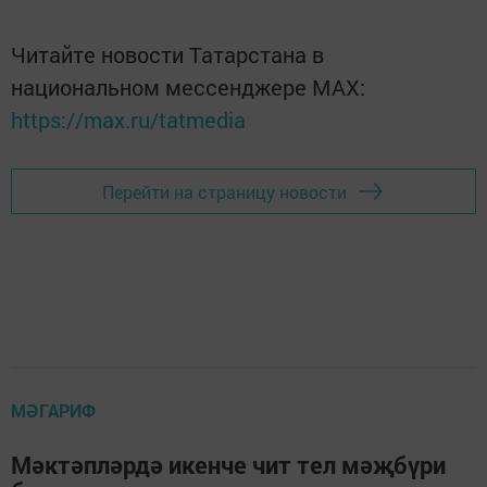
Читайте новости Татарстана в
национальном мессенджере MАХ:
https://max.ru/tatmedia
Перейти на страницу новости
МӘГАРИФ
Мәктәпләрдә икенче чит тел мәҗбүри