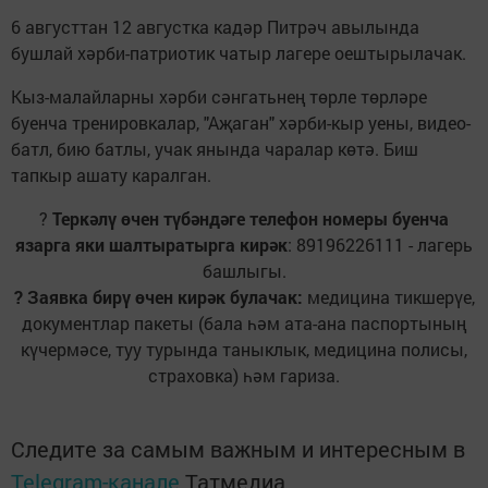
6 августтан 12 августка кадәр Питрәч авылында
бушлай хәрби-патриотик чатыр лагере оештырылачак.
Кыз-малайларны хәрби сәнгатьнең төрле төрләре
буенча тренировкалар, "Аҗаган" хәрби-кыр уены, видео-
батл, бию батлы, учак янында чаралар көтә. Биш
тапкыр ашату каралган.
?
Теркәлү өчен түбәндәге телефон номеры буенча
язарга яки шалтыратырга кирәк
: 89196226111 - лагерь
башлыгы.
? Заявка бирү өчен кирәк булачак:
медицина тикшерүе,
документлар пакеты (бала һәм ата-ана паспортының
күчермәсе, туу турында таныклык, медицина полисы,
страховка) һәм гариза.
Следите за самым важным и интересным в
Telegram-канале
Татмедиа