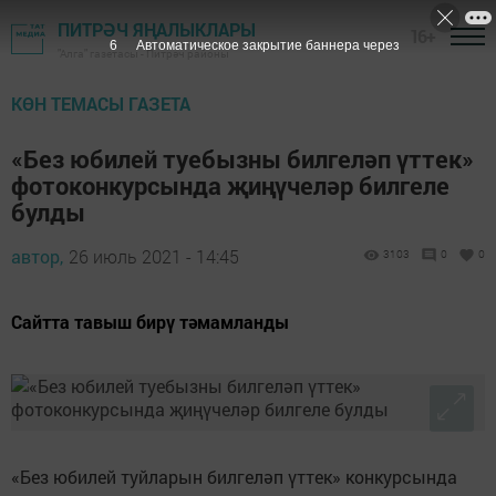
ПИТРӘЧ ЯҢАЛЫКЛАРЫ
16+
5
Автоматическое закрытие баннера через
"Алга" газетасы - Питрәч районы
КӨН ТЕМАСЫ ГАЗЕТА
«Без юбилей туебызны билгеләп үттек»
фотоконкурсында җиңүчеләр билгеле
булды
автор,
26 июль 2021 - 14:45
3103
0
0
Сайтта тавыш бирү тәмамланды
«Без юбилей туйларын билгеләп үттек» конкурсында