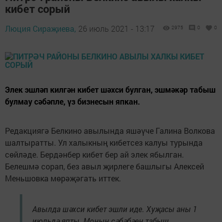
кибет сорый
Люция Сираҗиева,
26 июль 2021 - 13:17
2975
0
0
Элек эшләп килгән кибет шәхси булган, эшмәкәр табыш
булмау сәбәпле, үз бизнесын япкан.
Редакциягә Белкино авылында яшәүче Галина Волкова
шалтыратты. Ул халыкның кибетсез калуы турында
сөйләде. Бердәнбер кибет бер ай элек ябылган.
Белешмә сорап, без авыл җирлеге башлыгы Алексей
Меньшовка мөрәҗәгать иттек.
Авылда шәхси кибет эшли иде. Хуҗасы аны 1
июльдә япты. Моның сәбәбәен табыш