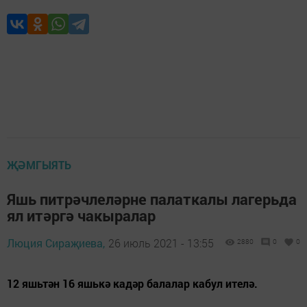
ҖӘМГЫЯТЬ
Яшь питрәчлеләрне палаткалы лагерьда
ял итәргә чакыралар
Люция Сираҗиева,
26 июль 2021 - 13:55
2880
0
0
12 яшьтән 16 яшькә кадәр балалар кабул ителә.