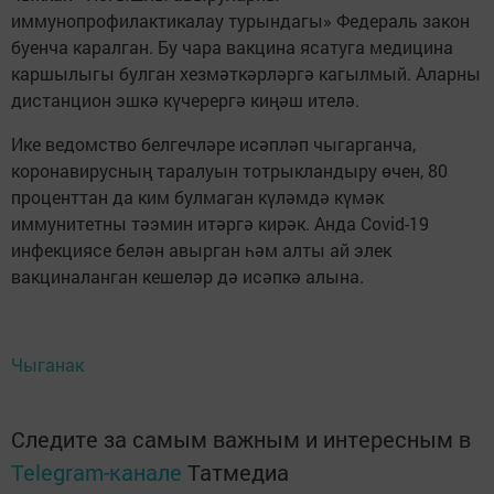
иммунопрофилактикалау турындагы» Федераль закон
буенча каралган. Бу чара вакцина ясатуга медицина
каршылыгы булган хезмәткәрләргә кагылмый. Аларны
дистанцион эшкә күчерергә киңәш ителә.
Ике ведомство белгечләре исәпләп чыгарганча,
коронавирусның таралуын тотрыкландыру өчен, 80
проценттан да ким булмаган күләмдә күмәк
иммунитетны тәэмин итәргә кирәк. Анда Covid-19
инфекциясе белән авырган һәм алты ай элек
вакциналанган кешеләр дә исәпкә алына.
Чыганак
Следите за самым важным и интересным в
Telegram-канале
Татмедиа