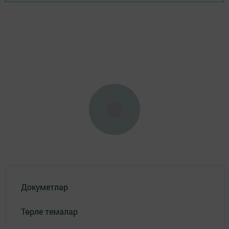
Докуметлар
Төрле темалар