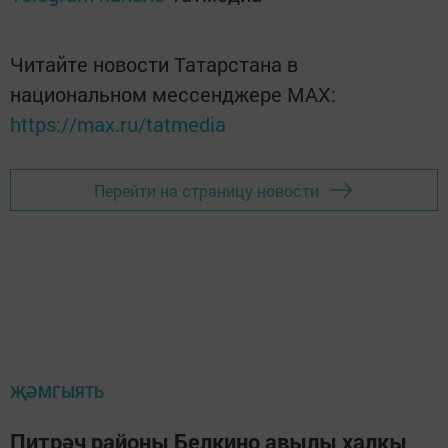
Читайте новости Татарстана в
национальном мессенджере MАХ:
https://max.ru/tatmedia
Перейти на страницу новости
ҖӘМГЫЯТЬ
Питрәч районы Белкино авылы халкы