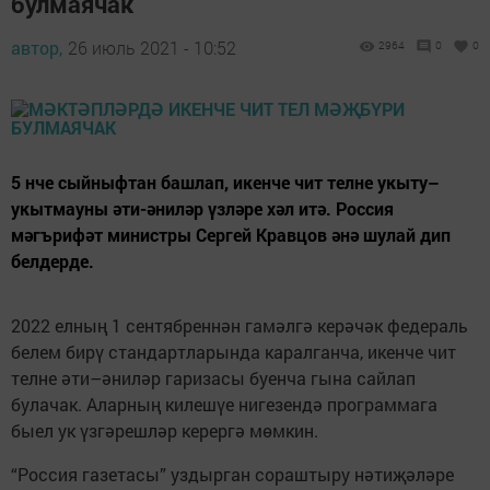
булмаячак
автор,
26 июль 2021 - 10:52
2964
0
0
5 нче сыйныфтан башлап, икенче чит телне укыту–
укытмауны әти-әниләр үзләре хәл итә. Россия
мәгърифәт министры Сергей Кравцов әнә шулай дип
белдерде.
2022 елның 1 сентябреннән гамәлгә керәчәк федераль
белем бирү стандартларында каралганча, икенче чит
телне әти–әниләр гаризасы буенча гына сайлап
булачак. Аларның килешүе нигезендә программага
быел ук үзгәрешләр керергә мөмкин.
“Россия газетасы” уздырган сораштыру нәтиҗәләре