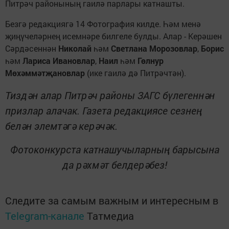
Питрәч районының гаилә парлары катнашты.
Безгә редакциягә 14 Фотография килде. Һәм менә
җиңүчеләрнең исемнәре билгеле булды. Алар - Керәшен
Сәрдәсеннән
Николай
һәм
Светлана Морозовлар
,
Борис
һәм
Лариса Ивановлар
,
Наил
һәм
Гөлнур
Мөхәммәтҗановлар
(ике гаилә дә Питрәчтән).
Тиздән алар Питрәч районы ЗАГС бүлегеннән
призлар алачак. Газета редакциясе сезнең
белән элемтәгә керәчәк.
Фотоконкурста катнашучыларның барысына
да рәхмәт белдерәбез!
Следите за самым важным и интересным в
Telegram-канале
Татмедиа