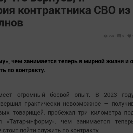
рия контрактника СВО из
лнов
390
0
у», чем занимается теперь в мирной жизни и 
ть по контракту.
меет огромный боевой опыт. В 2023 год
совершил практически невозможное — получи
евых товарищей, пробежал три километра по
л «Татар-информу», чем занимается тепер
 стоит пойти служить по контракту.