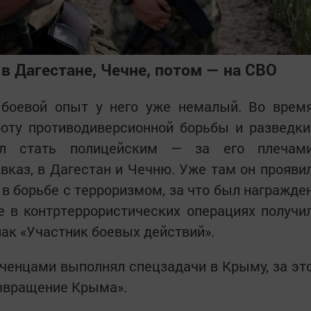
в Дагестане, Чечне, потом — на СВО
 боевой опыт у него уже немалый. Во врем
оту противодиверсионной борьбы и разведки
ил стать полицейским — за его плечам
каз, в Дагестан и Чечню. Уже там он прояви
 в борьбе с терроризмом, за что был награжде
е в контртеррористических операциях получи
нак «Участник боевых действий».
ченцами выполнял спецзадачи в Крыму, за эт
озвращение Крыма».