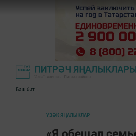
ПИТРӘЧ ЯҢАЛЫКЛАР
"Алга" газетасы - Питрәч районы
Баш бит
ҮЗӘК ЯҢАЛЫКЛАР
«Я обещал семье