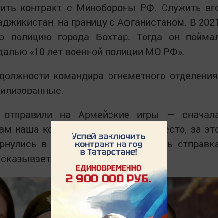
чить контракт с Минобороны РФ. Служить ег
аджикистан, на границу с Афганистаном. В 202
ю полицию города Бохтар. Тогда он пойма
далью «10 лет военной полиции МО РФ».
должности командира огнеметного отделения
билизованные.
я отправили на Армейские игры — сначал
Там наша команда заняла первое место, за эт
рнулись в Таджикистан, и началась отправк
ссказывает Тимур.