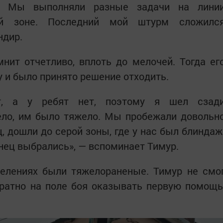
. Мы выполняли разные задачи на лини
ой зоне. Последний мой штурм сложилс
ндир.
нит отчетливо, вплоть до мелочей. Тогда ег
у и было принято решение отходить.
, а у ребят нет, поэтому я шел сзад
дело, им было тяжело. Мы пробежали довольн
, дошли до серой зоны, где у нас был блиндаж
онец выбрались», — вспоминает Тимур.
делениях были тяжелораненые. Тимур не смо
братно на поле боя оказывать первую помощь