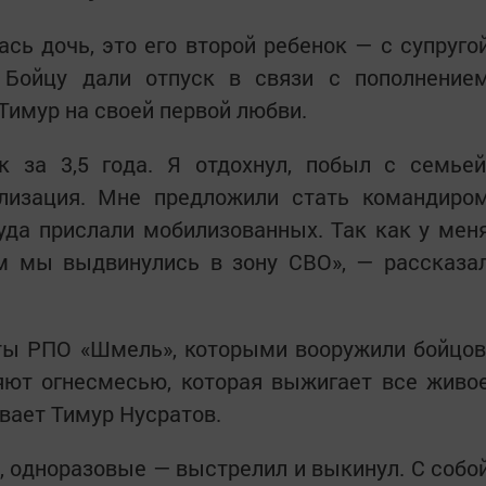
ась дочь, это его второй ребенок — с супруго
 Бойцу дали отпуск в связи с пополнение
 Тимур на своей первой любви.
 за 3,5 года. Я отдохнул, побыл с семьей
лизация. Мне предложили стать командиро
уда прислали мобилизованных. Так как у мен
ем мы выдвинулись в зону СВО», — рассказа
ты РПО «Шмель», которыми вооружили бойцов
яют огнесмесью, которая выжигает все живо
вает Тимур Нусратов.
, одноразовые — выстрелил и выкинул. С собо